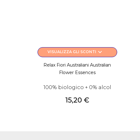
keyboard_arrow_down
VISUALIZZA GLI SCONTI
Relax Fiori Australiani Australian
Flower Essences
100% biologico + 0% alcol
Prezzo
15,20 €