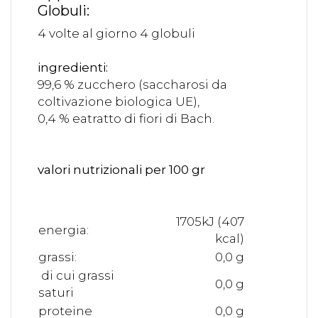
Globuli:
4 volte al giorno 4 globuli
ingredienti:
99,6 % zucchero (saccharosi da
coltivazione biologica UE),
0,4 % eatratto di fiori di Bach.
valori nutrizionali per 100 gr
1705kJ (407
energia:
kcal)
grassi:
0,0 g
di cui grassi
0,0 g
saturi
proteine
0,0 g