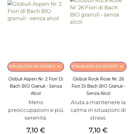
keyboard_arrow_down
keyboard_arrow_down
VISUALIZZA GLI SCONTI
VISUALIZZA GLI SCONTI
Globuli Aspen Nr. 2 Fiori Di
Globuli Rock Rose Nr. 26
Bach BIO Granuli - Senza
Fiori Di Bach BIO Granuli -
Alcol
Senza Alcol
Meno
Aiuta a mantenere la
preoccupazioni e più
calma in situazioni di
serenità.
stress.
Prezzo
Prezzo
7,10 €
7,10 €