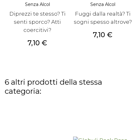
Senza Alcol
Senza Alcol
Diprezzi te stesso? Ti
Fuggi dalla realtà? Ti
senti sporco? Atti
sogni spesso altrove?
coercitivi?
Prezzo
7,10 €
Prezzo
7,10 €
6 altri prodotti della stessa
categoria: