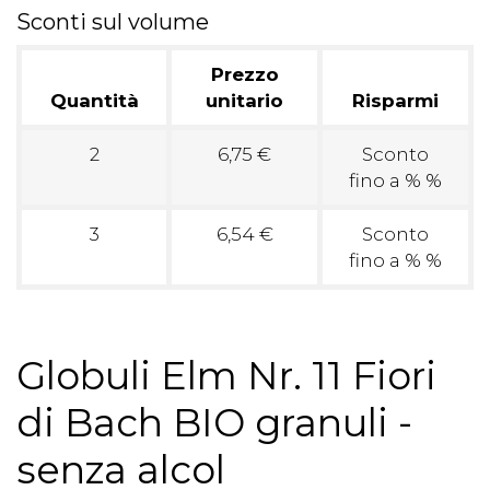
Sconti sul volume
Prezzo
Quantità
unitario
Risparmi
2
6,75 €
Sconto
fino a % %
3
6,54 €
Sconto
fino a % %
Globuli Elm Nr. 11 Fiori
di Bach BIO granuli -
senza alcol