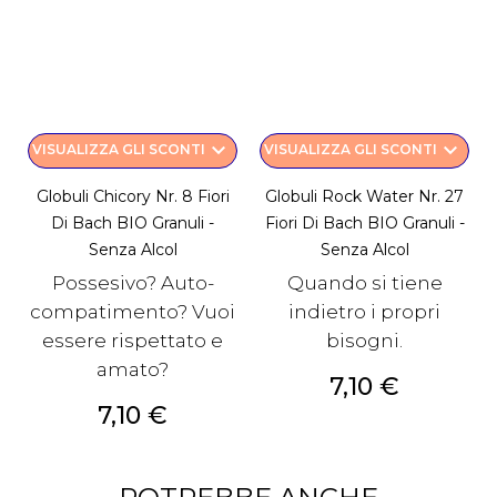
keyboard_arrow_down
keyboard_arrow_down
VISUALIZZA GLI SCONTI
VISUALIZZA GLI SCONTI
Globuli Chicory Nr. 8 Fiori
Globuli Rock Water Nr. 27
Di Bach BIO Granuli -
Fiori Di Bach BIO Granuli -
Senza Alcol
Senza Alcol
Possesivo? Auto-
Quando si tiene
compatimento? Vuoi
indietro i propri
essere rispettato e
bisogni.
amato?
Prezzo
7,10 €
Prezzo
7,10 €