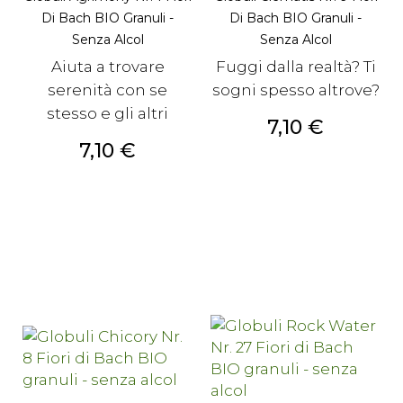
Di Bach BIO Granuli -
Di Bach BIO Granuli -
Senza Alcol
Senza Alcol
Aiuta a trovare
Fuggi dalla realtà? Ti
serenità con se
sogni spesso altrove?
stesso e gli altri
Prezzo
7,10 €
Prezzo
7,10 €