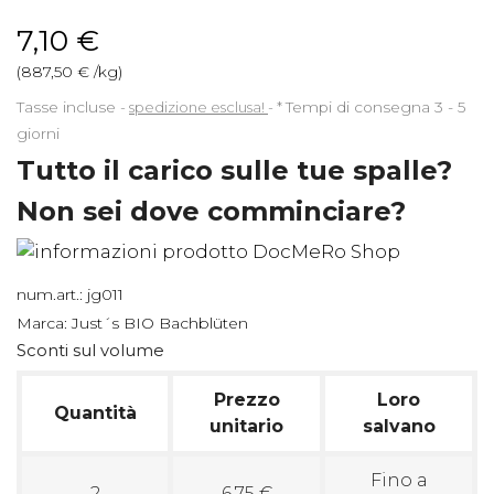
7,10 €
(887,50 € /kg)
Tasse incluse
spedizione esclusa!
*
Tempi di consegna 3 - 5
giorni
Tutto il carico sulle tue spalle?
Non sei dove comminciare?
num.art.:
jg011
Marca:
Just´s BIO Bachblüten
Sconti sul volume
Prezzo
Loro
Quantità
unitario
salvano
Fino a
2
6,75 €