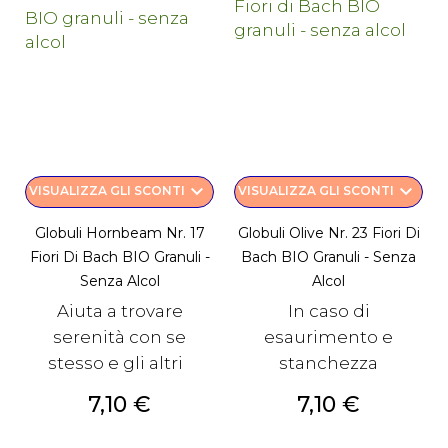
keyboard_arrow_down
keyboard_arrow_down
VISUALIZZA GLI SCONTI
VISUALIZZA GLI SCONTI
Globuli Hornbeam Nr. 17
Globuli Olive Nr. 23 Fiori Di
Fiori Di Bach BIO Granuli -
Bach BIO Granuli - Senza
Senza Alcol
Alcol
Aiuta a trovare
In caso di
serenità con se
esaurimento e
stesso e gli altri
stanchezza
Prezzo
Prezzo
7,10 €
7,10 €