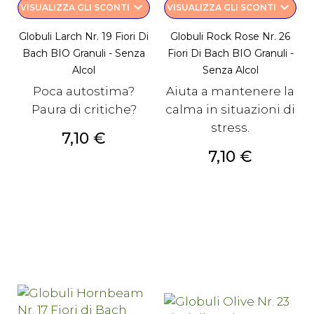
keyboard_arrow_down
keyboard_arrow_down
VISUALIZZA GLI SCONTI
VISUALIZZA GLI SCONTI
Globuli Larch Nr. 19 Fiori Di
Globuli Rock Rose Nr. 26
Bach BIO Granuli - Senza
Fiori Di Bach BIO Granuli -
Alcol
Senza Alcol
Poca autostima?
Aiuta a mantenere la
Paura di critiche?
calma in situazioni di
stress.
Prezzo
7,10 €
Prezzo
7,10 €