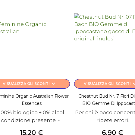
keyboard_arrow_down
keyboard_a
VISUALIZZA GLI SCONTI
VISUALIZZA GLI SCONTI
minine Organic Australian Flower
Chestnut Bud Nr. 7 Fiori D
Essences
BIO Gemme Di Ippocas
100% biologico + 0% alcol
Per chi è poco concent
condizione presente: -...
ripete errori.
Prezzo
Prezzo
15,20 €
6,90 €