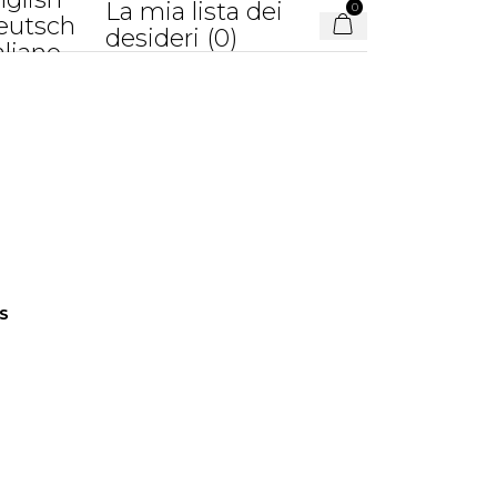
La mia lista dei
0
eutsch
desideri (
0
)
aliano
S