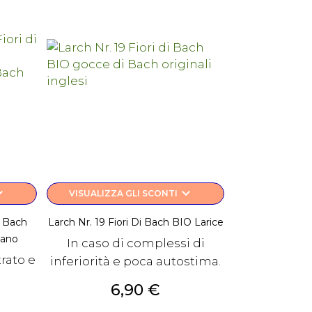
rrow_down
keyboard_arrow_down
VISUALIZZA GLI SCONTI
i Bach
Larch Nr. 19 Fiori Di Bach BIO Larice
tano
In caso di complessi di
rato e
inferiorità e poca autostima.
Prezzo
6,90 €