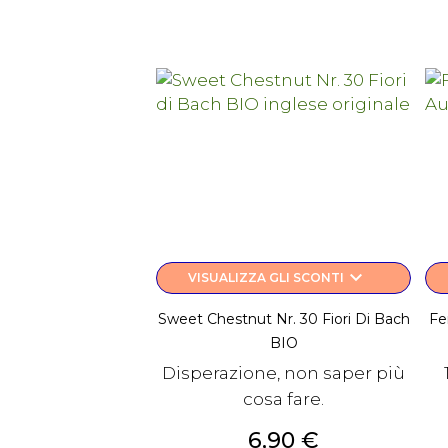
keyboard_arrow_down
VISUALIZZA GLI SCONTI
Sweet Chestnut Nr. 30 Fiori Di Bach
Fe
BIO
Disperazione, non saper più
cosa fare.
Prezzo
6,90 €