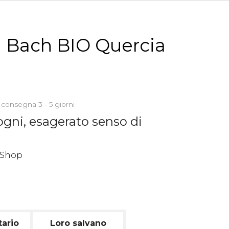
di Bach BIO Quercia
 consegna 3 - 5 giorni
ogni, esagerato senso di
tario
Loro salvano