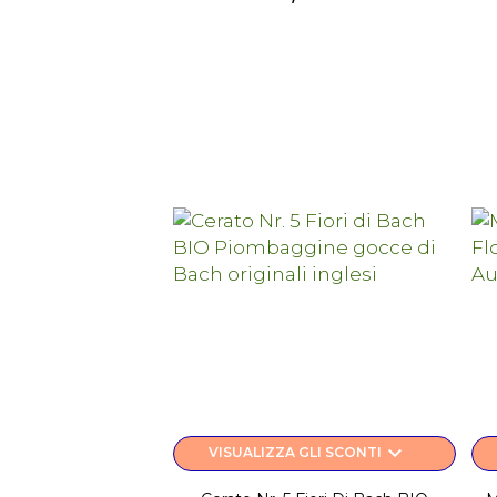
keyboard_arrow_down
VISUALIZZA GLI SCONTI