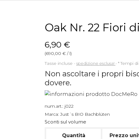
Oak Nr. 22 Fiori 
6,90 €
(690,00 € / l)
Tasse incluse
spedizione esclusa!
*
Tempi di
Non ascoltare i propri bis
dovere.
num.art.:
j022
Marca:
Just´s BIO Bachblüten
Sconti sul volume
Quantità
Prezzo uni