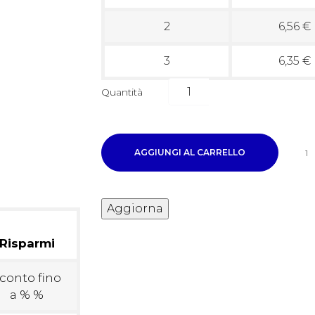
2
6,56 €
3
6,35 €
Quantità
AGGIUNGI AL CARRELLO
1
Risparmi
conto fino
a % %