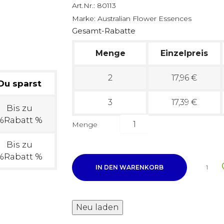
Art.Nr.:
80113
Marke:
Australian Flower Essences
Gesamt-Rabatte
Menge
Einzelpreis
2
17,96 €
Du sparst
3
17,39 €
Bis zu
%Rabatt %
Menge
Bis zu
%Rabatt %
IN DEN WARENKORB
1