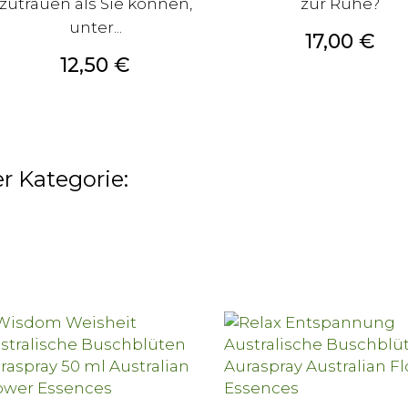
zutrauen als Sie können,
zur Ruhe?
unter...
Preis
17,00 €
Preis
12,50 €
r Kategorie: