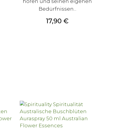
hören und seinen eigenen
Bedürfnissen...
Preis
17,90 €