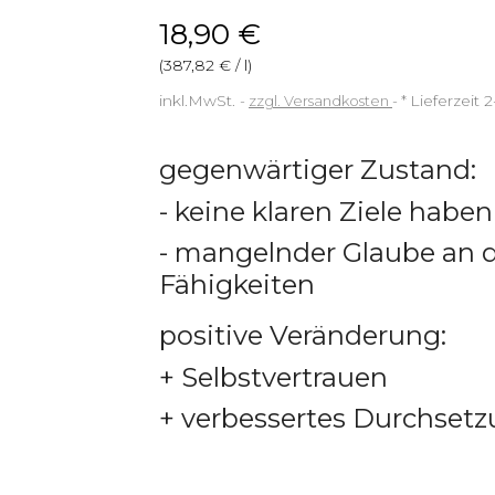
18,90 €
(387,82 € / l)
inkl.MwSt.
zzgl. Versandkosten
*
Lieferzeit 
gegenwärtiger Zustand:
- keine klaren Ziele haben
- mangelnder Glaube an d
Fähigkeiten
positive Veränderung:
+ Selbstvertrauen
+ verbessertes Durchse