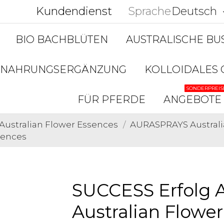
Kundendienst
Sprache
Deutsch
keyboar
BIO BACHBLÜTEN
AUSTRALISCHE B
NAHRUNGSERGÄNZUNG
KOLLOIDALES 
SONDERPREIS
FÜR PFERDE
ANGEBOTE
Australian Flower Essences
AURASPRAYS Australi
sences
SUCCESS Erfolg 
Australian Flowe