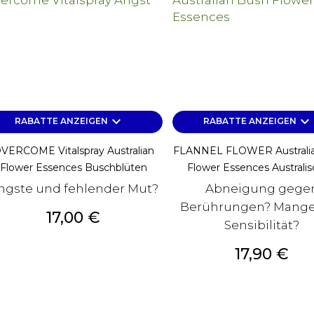
keyboard_arrow_down
keyboard_arrow_down
RABATTE ANZEIGEN
RABATTE ANZEIGEN
VERCOME Vitalspray Australian
FLANNEL FLOWER Australi
Flower Essences Buschblüten
Flower Essences Australisc
ngste und fehlender Mut?
Abneigung gege
Berührungen? Mange
Preis
17,00 €
Sensibilität?
Preis
17,90 €