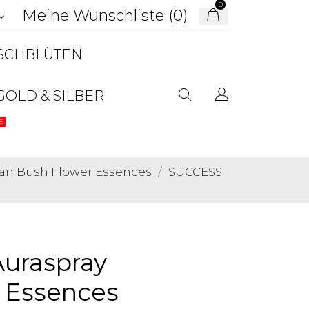
0
Meine Wunschliste (
0
)
d_arrow_down
USCHBLÜTEN
GOLD & SILBER
E
an Bush Flower Essences
SUCCESS
Auraspray
r Essences