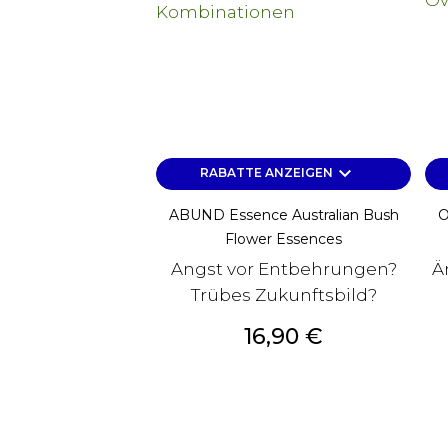
keyboard_arrow_down
RABATTE ANZEIGEN
ABUND Essence Australian Bush
O
Flower Essences
Angst vor Entbehrungen?
Ä
Trübes Zukunftsbild?
Preis
16,90 €