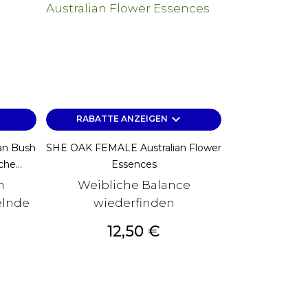
keyboard_arrow_down
RABATTE ANZEIGEN
an Bush
SHE OAK FEMALE Australian Flower
he...
Essences
n
Weibliche Balance
lnde
wiederfinden
Preis
12,50 €