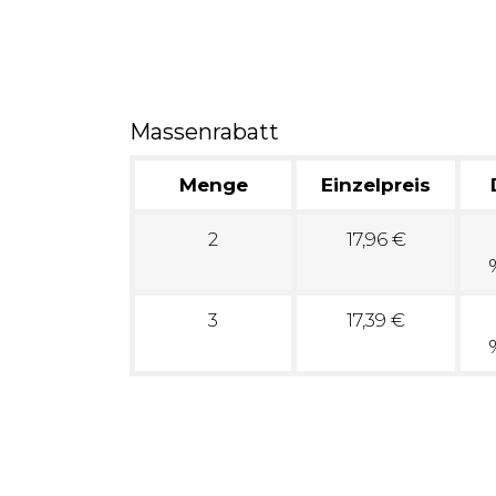
Massenrabatt
Menge
Einzelpreis
2
17,96 €
3
17,39 €