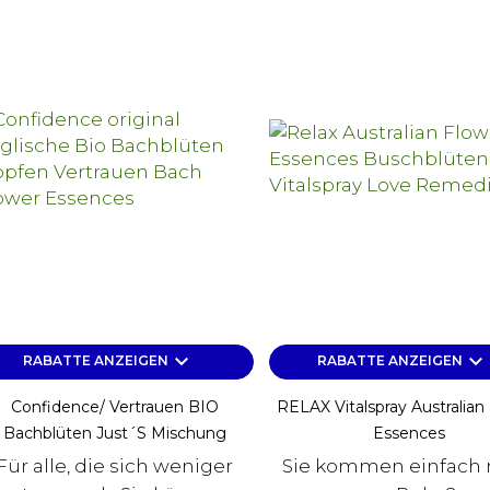
keyboard_arrow_down
keyboard_arrow_down
RABATTE ANZEIGEN
RABATTE ANZEIGEN
Confidence/ Vertrauen BIO
RELAX Vitalspray Australian
Bachblüten Just´s Mischung
Essences
Für alle, die sich weniger
Sie kommen einfach 