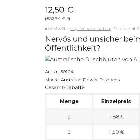
12,50 €
(832,94 € /l)
inkl.MwSt.
zzgl. Versandkosten
*
Lieferzeit 
Nervös und unsicher bei
Öffentlichkeit?
Art.Nr.:
50104
Marke:
Australian Flower Essences
Gesamt-Rabatte
Menge
Einzelpreis
2
11,88 €
3
11,50 €