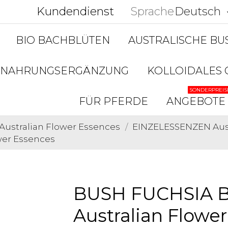
Kundendienst
Sprache
Deutsch
keyboar
BIO BACHBLÜTEN
AUSTRALISCHE B
NAHRUNGSERGÄNZUNG
KOLLOIDALES 
SONDERPREIS
FÜR PFERDE
ANGEBOTE
Australian Flower Essences
EINZELESSENZEN Aust
wer Essences
BUSH FUCHSIA B
Australian Flowe