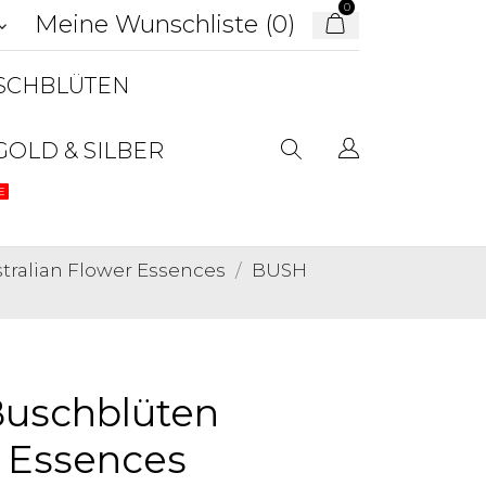
0
Meine Wunschliste (
0
)
d_arrow_down
USCHBLÜTEN
GOLD & SILBER
E
ralian Flower Essences
BUSH
uschblüten
r Essences