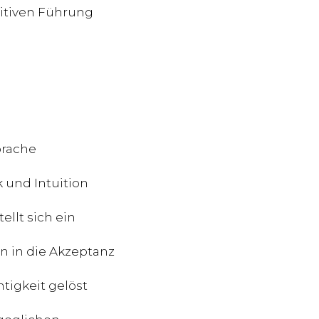
itiven Führung
n
prache
 und Intuition
ellt sich ein
en in die Akzeptanz
tigkeit gelöst