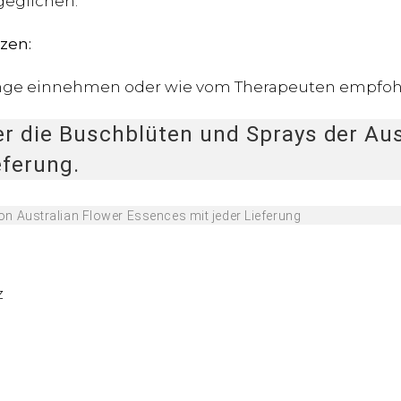
geglichen.
zen:
 Zunge einnehmen oder wie vom Therapeuten empfohl
er die Buschblüten und Sprays der Au
eferung.
z