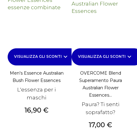
keyboard_arrow_down
keyboard_arrow_down
VISUALIZZA GLI SCONTI
VISUALIZZA GLI SCONTI
Men's Essence Australian
OVERCOME Blend
Bush Flower Essences
Superamento Paura
Australian Flower
L'essenza per i
Essences...
maschi
Paura? Ti senti
Prezzo
16,90 €
soprafatto?
Prezzo
17,00 €