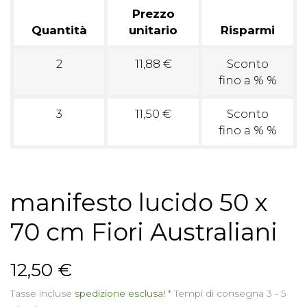
Prezzo
Quantità
unitario
Risparmi
2
11,88 €
Sconto
fino a % %
3
11,50 €
Sconto
fino a % %
manifesto lucido 50 x
70 cm Fiori Australiani
12,50 €
Tasse incluse
spedizione esclusa!
*
Tempi di consegna 3 - 5