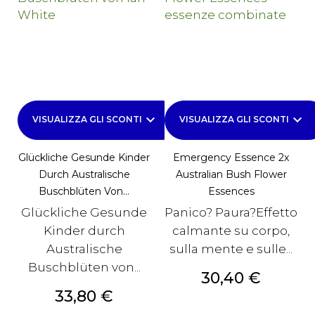
keyboard_arrow_down
keyboard_arrow_down
VISUALIZZA GLI SCONTI
VISUALIZZA GLI SCONTI
Glückliche Gesunde Kinder
Emergency Essence 2x
Durch Australische
Australian Bush Flower
Buschblüten Von...
Essences
Glückliche Gesunde
Panico? Paura?Effetto
Kinder durch
calmante su corpo,
Australische
sulla mente e sulle...
Buschblüten von...
Prezzo
30,40 €
Prezzo
33,80 €