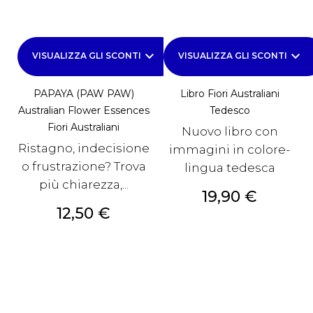
keyboard_arrow_down
keyboard_arrow_down
VISUALIZZA GLI SCONTI
VISUALIZZA GLI SCONTI
PAPAYA (PAW PAW)
Libro Fiori Australiani
Australian Flower Essences
Tedesco
Fiori Australiani
Nuovo libro con
Ristagno, indecisione
immagini in colore-
o frustrazione? Trova
lingua tedesca
più chiarezza,...
Prezzo
19,90 €
Prezzo
12,50 €