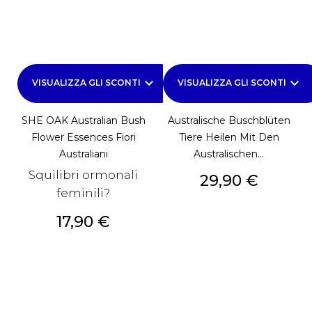
keyboard_arrow_down
keyboard_arrow_down
VISUALIZZA GLI SCONTI
VISUALIZZA GLI SCONTI
SHE OAK Australian Bush
Australische Buschblüten
Flower Essences Fiori
Tiere Heilen Mit Den
Australiani
Australischen...
Squilibri ormonali
Prezzo
29,90 €
feminili?
Prezzo
17,90 €