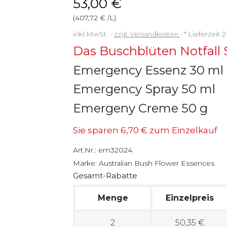
53,00 €
(407,72 € /L)
inkl.MwSt.
zzgl. Versandkosten
*
Lieferzeit 
Das Buschblüten Notfall 
Emergency Essenz 30 ml
Emergency Spray 50 ml
Emergeny Creme 50 g
Sie sparen 6,70 € zum Einzelkauf
Art.Nr.:
em32024
Marke:
Australian Bush Flower Essences
Gesamt-Rabatte
Menge
Einzelpreis
2
50,35 €