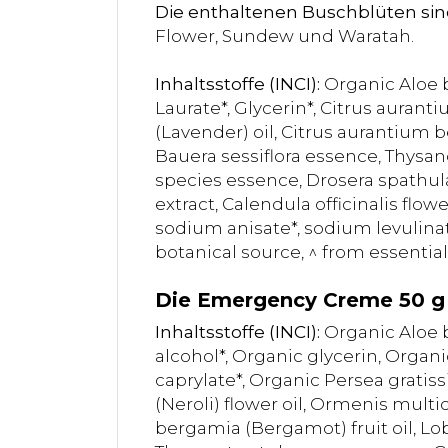
Die enthaltenen Buschblüten sin
Flower, Sundew und Waratah.
Inhaltsstoffe (INCI):
Organic Aloe b
Laurate*, Glycerin*, Citrus aurant
(Lavender) oil, Citrus aurantium 
Bauera sessiflora essence, Thysano
species essence, Drosera spathul
extract, Calendula officinalis flo
sodium anisate*, sodium levulinate*
botanical source, ^ from essential 
Die Emergency Creme 50 g
Inhaltsstoffe (INCI):
Organic Aloe b
alcohol*, Organic glycerin, Organi
caprylate*, Organic Persea gratiss
(Neroli) flower oil, Ormenis multi
bergamia (Bergamot) fruit oil, Lo