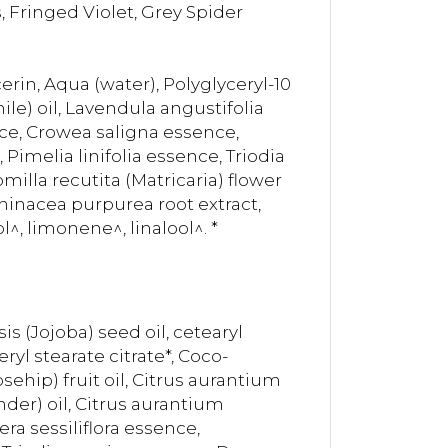
 Fringed Violet, Grey Spider
rin, Aqua (water), Polyglyceryl-10
le) oil, Lavendula angustifolia
nce, Crowea saligna essence,
Pimelia linifolia essence, Triodia
lla recutita (Matricaria) flower
chinacea purpurea root extract,
l^, limonene^, linalool^. *
 (Jojoba) seed oil, cetearyl
yl stearate citrate*, Coco-
sehip) fruit oil, Citrus aurantium
nder) oil, Citrus aurantium
a sessiliflora essence,