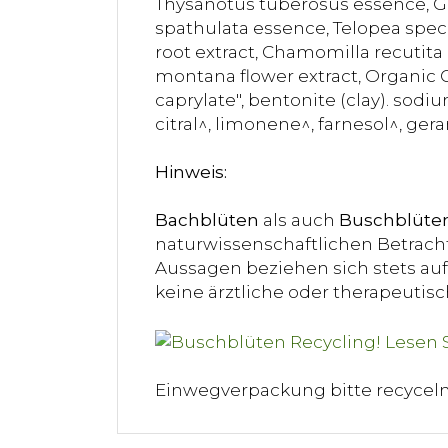
Thysanotus tuberosus essence, Gre
spathulata essence, Telopea spec
root extract, Chamomilla recutita (
montana flower extract, Organic 
caprylate", bentonite (clay). sodi
citral^, limonene^, farnesol^, geran
Hinweis:
Bachblüten
als auch
Buschblüte
naturwissenschaftlichen Betracht
Aussagen beziehen sich stets auf 
keine ärztliche oder therapeuti
Einwegverpackung bitte recycel