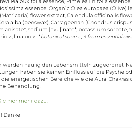
villea buxifolia essence, Pimelea linifolia essence,
iosissima essence, Organic Olea europaea (Olive) le
Matricaria) flower extract, Calendula officinalis flow
Cera alba (beeswax), Carrageenan (Chondrus crispus)
um anisate*, sodium |evu|inate*, potassium sorbate, 
iol^, linalool^.
* botanical source, ^ from essential oils.
n
werden häufig den Lebensmitteln zugeordnet. Na
ungen haben sie keinen Einfluss auf die Psyche od
die energetischen Bereiche wie die Aura, Chakras o
sche Behandlung.
n! Danke