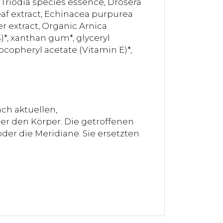
 Triodia species essence, Drosera
af extract, Echinacea purpurea
er extract, Organic Arnica
*, xanthan gum*, glyceryl
tocopheryl acetate (Vitamin E)*,
ch aktuellen,
er den Körper. Die getroffenen
der die Meridiane. Sie ersetzten