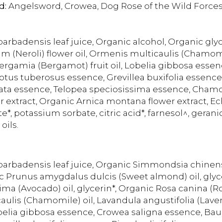
d:
Angelsword, Crowea, Dog Rose of the Wild Forces,
arbadensis leaf juice, Organic alcohol, Organic glyce
ium (Neroli) flower oil, Ormenis multicaulis (Chamomi
bergamia (Bergamot) fruit oil, Lobelia gibbosa esse
tus tuberosus essence, Grevillea buxifolia essence, 
ata essence, Telopea speciosissima essence, Chamomi
wer extract, Organic Arnica montana flower extract, E
, potassium sorbate, citric acid*, farnesol^, geranio
oils.
arbadensis leaf juice, Organic Simmondsia chinensis
c Prunus amygdalus dulcis (Sweet almond) oil, glycer
ima (Avocado) oil, glycerin*, Organic Rosa canina (Ro
caulis (Chamomile) oil, Lavandula angustifolia (Lave
belia gibbosa essence, Crowea saligna essence, Bauer