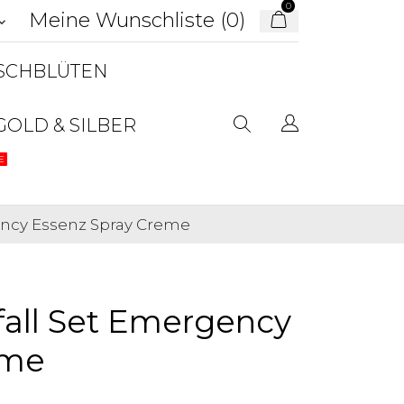
0
Meine Wunschliste (
0
)
d_arrow_down
USCHBLÜTEN
GOLD & SILBER
E
ency Essenz Spray Creme
all Set Emergency
eme