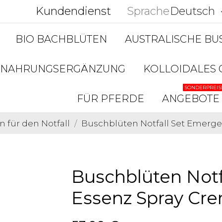
Kundendienst
Sprache
Deutsch
keyboar
BIO BACHBLÜTEN
AUSTRALISCHE B
NAHRUNGSERGÄNZUNG
KOLLOIDALES 
SONDERPREIS
FÜR PFERDE
ANGEBOTE
 für den Notfall
Buschblüten Notfall Set Emerg
Buschblüten Notf
Essenz Spray Cr