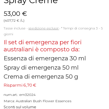
Spray Creme
53,00 €
(407,72 € /L)
Tasse incluse
spedizione esclusa!
*
Tempi di consegna 3 - 5
giorni
Il set di emergenza per fiori
australiani è composto da:
Essenza di emergenza 30 ml
Spray di emergenza 50 ml
Crema di emergenza 50 g
Risparmi 6,70 €
num.art.:
em32024
Marca:
Australian Bush Flower Essences
Sconti sul volume