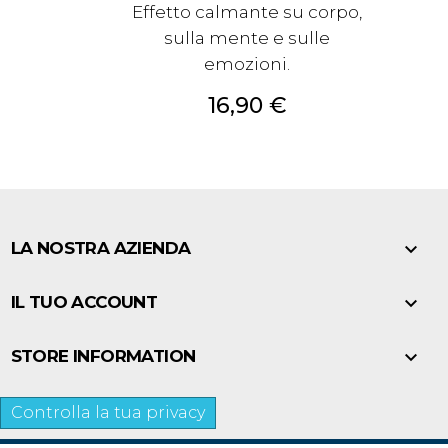
Effetto calmante su corpo,
sulla mente e sulle
emozioni.
Prezzo
16,90 €

LA NOSTRA AZIENDA

IL TUO ACCOUNT

STORE INFORMATION
Controlla la tua privacy