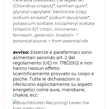
(Chondrus crispus)*, xanthan gum*,
glyceryl caprylate", bentonite (clay).
sodium anisate*, sodium |evu|inate*,
potassium sorbate, tocopheryl acetate
(Vitamin E)*, citral^, limonene^,
farnesol^, geraniol^, linalool^.
*
botanical source, ^ from essential oils.
avviso:
Essenze e parafarmaci sono
alimentari secondo art. 2 del
regolamento (UE) nr. 178/2002 e non
hanno nessun effetto
scientificamente provvato su corpo e
psiche. Tutte le dichiarazioni si
riferiscono esplicitamente su aspetti
energetici come aura, meridiane,
chakra, ecc.