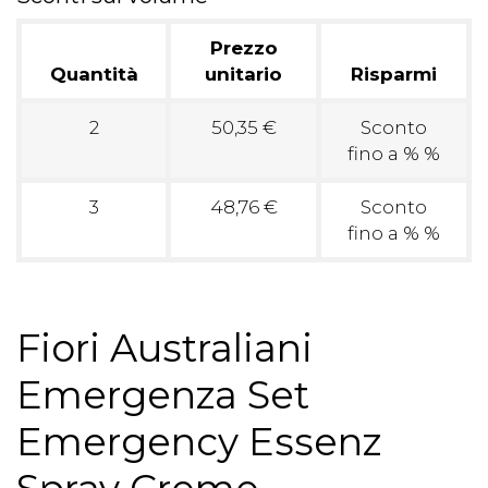
Prezzo
Quantità
unitario
Risparmi
2
50,35 €
Sconto
fino a % %
3
48,76 €
Sconto
fino a % %
Fiori Australiani
Emergenza Set
Emergency Essenz