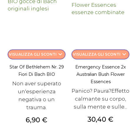
keyboard_arrow_down
keyboard_arrow_down
VISUALIZZA GLI SCONTI
VISUALIZZA GLI SCONTI
Star Of Bethlehem Nr. 29
Emergency Essence 2x
Fiori Di Bach BIO
Australian Bush Flower
Essences
Non aver superato
Panico? Paura?Effetto
un'esperienza
calmante su corpo,
negativa o un
sulla mente e sulle...
trauma.
Prezzo
30,40 €
Prezzo
6,90 €