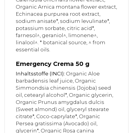
Organic Arnica montana flower extract,
Echinacea purpurea root extract,
sodium anisate*, sodium levulinate*,
potassium sorbate, citric acid*,
farnesol^, geraniol^, limonene^,
linalool^. * botanical source, ^ from
essential oils.
Emergency Crema 50 g
Inhaltsstoffe (INCI):
Organic Aloe
barbadensis leaf juice, Organic
Simmondsia chinensis (Jojoba) seed
oil, cetearyl alcohol*, Organic glycerin,
Organic Prunus amygdalus dulcis
(Sweet almond) oil, glyceryl stearate
citrate*, Coco-caprylate*, Organic
Persea gratissima (Avocado) oil,
glycerin*, Organic Rosa canina