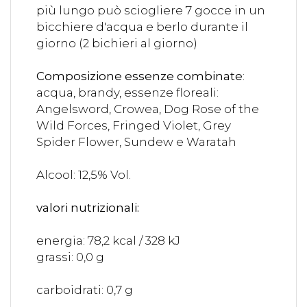
più lungo può sciogliere 7 gocce in un
bicchiere d'acqua e berlo durante il
giorno (2 bichieri al giorno)
Composizione essenze combinate
:
acqua, brandy, essenze floreali:
Angelsword, Crowea, Dog Rose of the
Wild Forces, Fringed Violet, Grey
Spider Flower, Sundew e Waratah
Alcool: 12,5% Vol.
valori nutrizionali:
energia: 78,2 kcal / 328 kJ
grassi: 0,0 g
carboidrati: 0,7 g