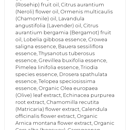
(Rosehip) fruit oil, Citrus aurantium
(Neroli) flower oil, Ormenis multicaulis
(Chamomile) oil, Lavandula
angustifolia (Lavender) oil, Citrus
aurantium bergamia (Bergamot) fruit
oil, Lobelia gibbosa essence, Crowea
saligna essence, Bauera sessiliflora
essence, Thysanotus tuberosus
essence, Grevillea buxifolia essence,
Pimelea linifolia essence, Triodia
species essence, Drosera spathulata
essence, Telopea speciosissima
essence, Organic Olea europaea
(Olive) leaf extract, Echinacea purpurea
root extract, Chamomilla recutita
(Matricaria) flower extract, Calendula
officinalis flower extract, Organic
Arnica montana flower extract, Organic
Cera alba (beeswax), Carrageenan