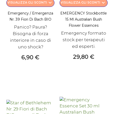
keyboard_arrow_down
keyboard_arrow_down
VISUALIZZA GLI SCONTI
VISUALIZZA GLI SCONTI
Emergency / Emergenza
EMERGENCY Stockbottle
Nr. 39 Fiori Di Bach BIO
15 Ml Australian Bush
Flower Essences
Panico? Paura?
Emergency formato
Bisogna di forza
stock per terapeuti
interiore in caso di
ed esperti.
uno shock?
Prezzo
29,80 €
Prezzo
6,90 €