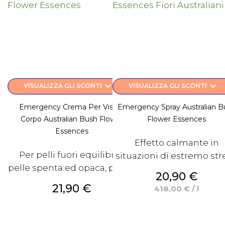
keyboard_arrow_down
keyboard_arrow_down
VISUALIZZA GLI SCONTI
VISUALIZZA GLI SCONTI
Emergency Crema Per Viso E
Emergency Spray Australian B
Corpo Australian Bush Flower
Flower Essences
Essences
Effetto calmante in
Per pelli fuori equilibrio,
situazioni di estremo str
pelle spenta ed opaca, pelle...
Prezzo
20,90 €
Prezzo
21,90 €
418,00 € / l