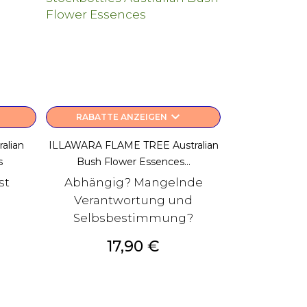
keyboard_arrow_down
RABATTE ANZEIGEN
alian
ILLAWARA FLAME TREE Australian
s
Bush Flower Essences...
st
Abhängig? Mangelnde
Verantwortung und
Selbsbestimmung?
Preis
17,90 €