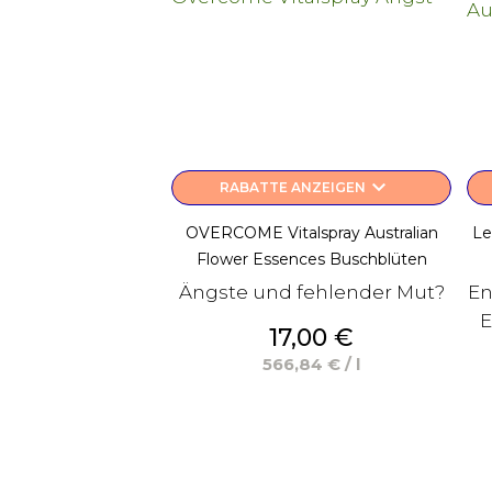
keyboard_arrow_down
RABATTE ANZEIGEN
OVERCOME Vitalspray Australian
Le
Flower Essences Buschblüten
Ängste und fehlender Mut?
En
E
Preis
17,00 €
566,84 € / l