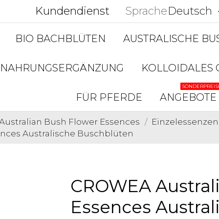
Kundendienst
Sprache
Deutsch
keyboar
BIO BACHBLÜTEN
AUSTRALISCHE B
NAHRUNGSERGÄNZUNG
KOLLOIDALES 
SONDERPREIS
FÜR PFERDE
ANGEBOTE
Australian Bush Flower Essences
Einzelessenzen
nces Australische Buschblüten
CROWEA Australi
Essences Austral