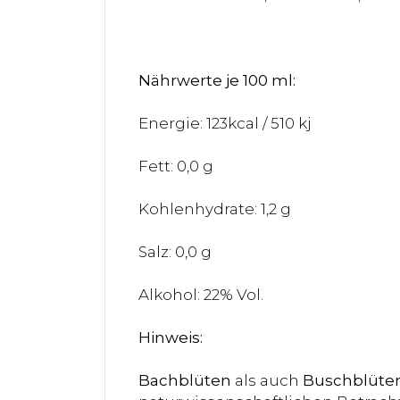
Nährwerte je 100 ml:
Energie: 123kcal / 510 kj
Fett: 0,0 g
Kohlenhydrate: 1,2 g
Salz: 0,0 g
Alkohol: 22% Vol.
Hinweis:
Bachblüten
als auch
Buschblüte