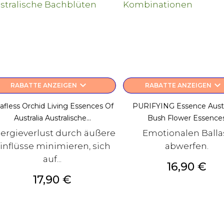
keyboard_arrow_down
keyboard_arrow_down
RABATTE ANZEIGEN
RABATTE ANZEIGEN
afless Orchid Living Essences Of
PURIFYING Essence Austr
Australia Australische...
Bush Flower Essence
ergieverlust durch äußere
Emotionalen Balla
inflüsse minimieren, sich
abwerfen.
auf...
Preis
16,90 €
Preis
17,90 €