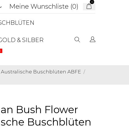
0
Meine Wunschliste (
0
)
d_arrow_down
USCHBLÜTEN
GOLD & SILBER
E
 Australische Buschblüten ABFE
an Bush Flower
ische Buschblüten