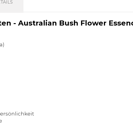
TAILS
ten - Australian Bush Flower Essen
a)
ersönlichkeit
e