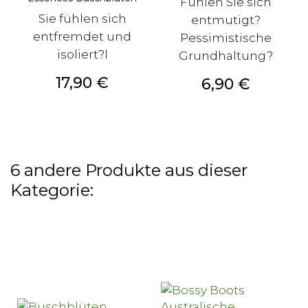
Fühlen Sie sich
Sie fühlen sich
entmutigt?
entfremdet und
Pessimistische
isoliert?l
Grundhaltung?
Preis
17,90 €
Preis
6,90 €
6 andere Produkte aus dieser
Kategorie: