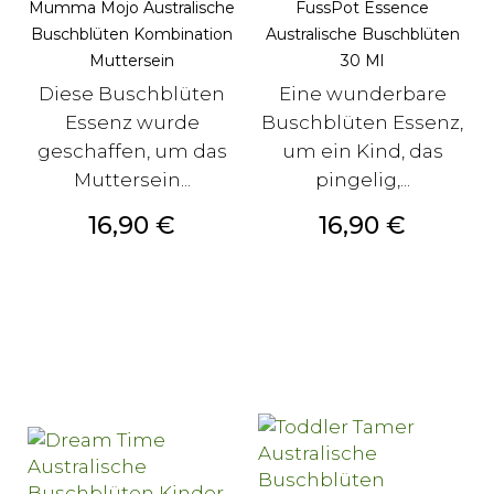
Mumma Mojo Australische
FussPot Essence
Buschblüten Kombination
Australische Buschblüten
Muttersein
30 Ml
Diese Buschblüten
Eine wunderbare
Essenz wurde
Buschblüten Essenz,
geschaffen, um das
um ein Kind, das
Muttersein...
pingelig,...
Preis
Preis
16,90 €
16,90 €