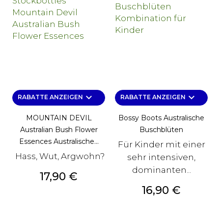
keyboard_arrow_down
keyboard_arrow_down
RABATTE ANZEIGEN
RABATTE ANZEIGEN
MOUNTAIN DEVIL
Bossy Boots Australische
Australian Bush Flower
Buschblüten
Essences Australische...
Für Kinder mit einer
Hass, Wut, Argwohn?
sehr intensiven,
dominanten...
Preis
17,90 €
Preis
16,90 €