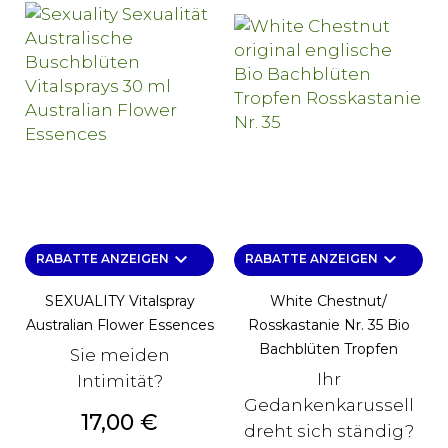
keyboard_arrow_down
keyboard_arrow_down
RABATTE ANZEIGEN
RABATTE ANZEIGEN
SEXUALITY Vitalspray
White Chestnut/
Australian Flower Essences
Rosskastanie Nr. 35 Bio
Bachblüten Tropfen
Sie meiden
Ihr
Intimität?
Gedankenkarussell
Preis
17,00 €
dreht sich ständig?