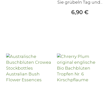
Sie grübeln Tag und...
Preis
6,90 €