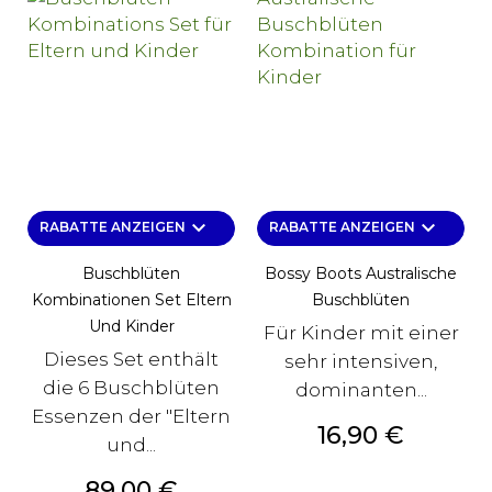
keyboard_arrow_down
keyboard_arrow_down
RABATTE ANZEIGEN
RABATTE ANZEIGEN
Buschblüten
Bossy Boots Australische
Kombinationen Set Eltern
Buschblüten
Und Kinder
Für Kinder mit einer
Dieses Set enthält
sehr intensiven,
die 6 Buschblüten
dominanten...
Essenzen der "Eltern
Preis
16,90 €
und...
Preis
89,00 €