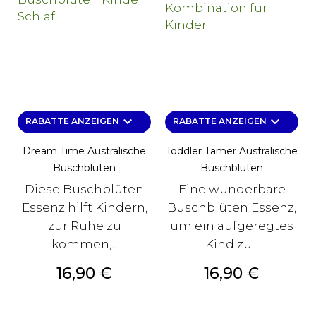
keyboard_arrow_down
keyboard_arrow_down
RABATTE ANZEIGEN
RABATTE ANZEIGEN
Dream Time Australische
Toddler Tamer Australische
Buschblüten
Buschblüten
Diese Buschblüten
Eine wunderbare
Essenz hilft Kindern,
Buschblüten Essenz,
zur Ruhe zu
um ein aufgeregtes
kommen,...
Kind zu...
Preis
Preis
16,90 €
16,90 €