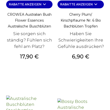
keyboard_arrow_down
keyboard_arrow_down
RABATTE ANZEIGEN
RABATTE ANZEIGEN
CROWEA Australian Bush
Cherry Plum/
Flower Essences
Kirschpflaume Nr. 6 Bio
Australische Buschblüten
Bachblüten Tropfen
Sie sorgen sich
Haben Sie
ständig? Fühlen sich
Schwierigkeiten Ihre
fehl am Platz?
Gefühle ausdrücken?
Preis
Preis
17,90 €
6,90 €