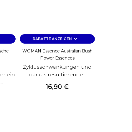
keyboard_arrow_down
RABATTE ANZEIGEN
sche
WOMAN Essence Australian Bush
Flower Essences
e
Zyklusschwankungen und
um ein
daraus resultierende...
..
Preis
16,90 €