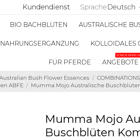
Kundendienst
Sprache
Deutsch
keyboar
BIO BACHBLÜTEN
AUSTRALISCHE B
NAHRUNGSERGÄNZUNG
KOLLOIDALES 
SONDERPREIS
FÜR PFERDE
ANGEBOTE
Australian Bush Flower Essences
COMBINATIONS 
nen ABFE
Mumma Mojo Australische Buschblüten
Mumma Mojo Aus
Buschblüten Kom