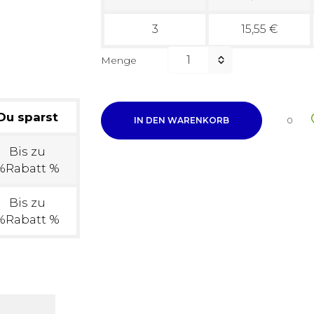
3
15,55 €
Menge
Du sparst
IN DEN WARENKORB
0
Bis zu
%Rabatt %
Bis zu
%Rabatt %