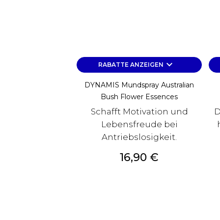
keyboard_arrow_down
RABATTE ANZEIGEN
DYNAMIS Mundspray Australian
Bush Flower Essences
Schafft Motivation und
D
Lebensfreude bei
Antriebslosigkeit.
Preis
16,90 €