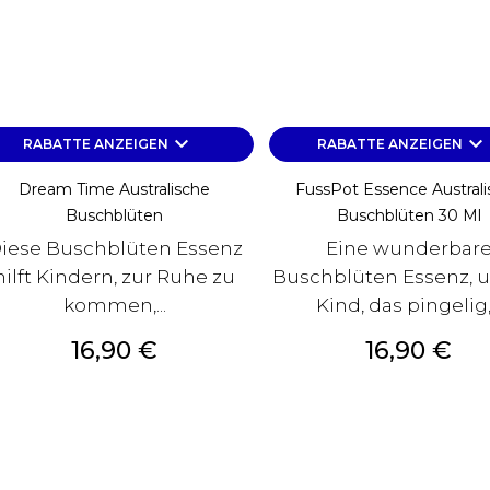
keyboard_arrow_down
keyboard_arrow_down
RABATTE ANZEIGEN
RABATTE ANZEIGEN
Dream Time Australische
FussPot Essence Australi
Buschblüten
Buschblüten 30 Ml
iese Buschblüten Essenz
Eine wunderbar
hilft Kindern, zur Ruhe zu
Buschblüten Essenz, 
kommen,...
Kind, das pingelig,.
Preis
Preis
16,90 €
16,90 €