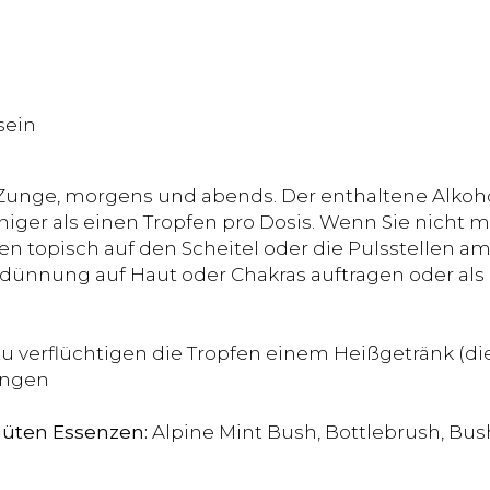
sein
 Zunge, morgens und abends. Der enthaltene Alkohol
er als einen Tropfen pro Dosis. Wenn Sie nicht mö
fen topisch auf den Scheitel oder die Pulsstellen a
erdünnung auf Haut oder Chakras auftragen oder al
u verflüchtigen die Tropfen einem Heißgetränk (die
engen
lüten Essenzen:
Alpine Mint Bush, Bottlebrush, Bus