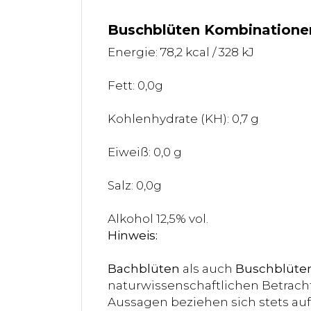
Buschblüten Kombinationen
Energie: 78,2 kcal / 328 kJ
Fett: 0,0g
Kohlenhydrate (KH): 0,7 g
Eiweiß: 0,0 g
Salz: 0,0g
Alkohol 12,5% vol.
Hinweis:
Bachblüten
als auch
Buschblüte
naturwissenschaftlichen Betracht
Aussagen beziehen sich stets auf 