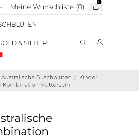
0
Meine Wunschliste (
0
)
d_arrow_down
USCHBLÜTEN
GOLD & SILBER
E
Australische Buschblüten
Kinder
 Kombination Muttersein
tralische
bination