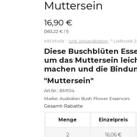
Muttersein
16,90 €
(563,22 € / l)
inkl.MwSt.
zzgl. Versandkosten
*
Lieferzeit 
Diese Buschblüten Ess
um das Muttersein leic
machen und die Bindun
"Muttersein"
Art.Nr.:
BM104
Marke:
Australian Bush Flower Essences
Gesamt-Rabatte
Menge
Einzelpreis
2
16,06 €