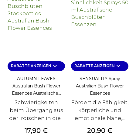
keyboard_arrow_down
keyboard_arrow_down
RABATTE ANZEIGEN
RABATTE ANZEIGEN
AUTUMN LEAVES
SENSUALITY Spray
Australian Bush Flower
Australian Bush Flower
Essences Australische...
Essences
Schwierigkeiten
Fördert die Fähigkeit,
beim Übergang aus
körperliche und
der irdischen in die...
emotionale Nähe,...
Preis
Preis
17,90 €
20,90 €