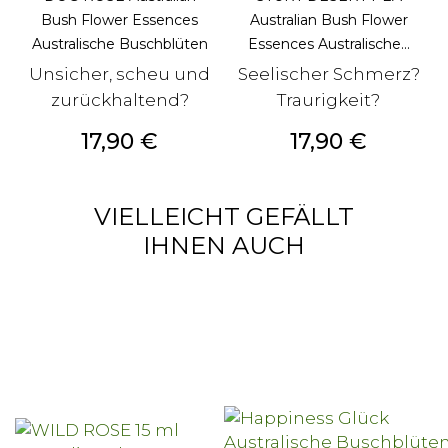
Bush Flower Essences
Australian Bush Flower
Australische Buschblüten
Essences Australische...
Unsicher, scheu und
Seelischer Schmerz?
zurückhaltend?
Traurigkeit?
Preis
Preis
17,90 €
17,90 €
VIELLEICHT GEFÄLLT
IHNEN AUCH