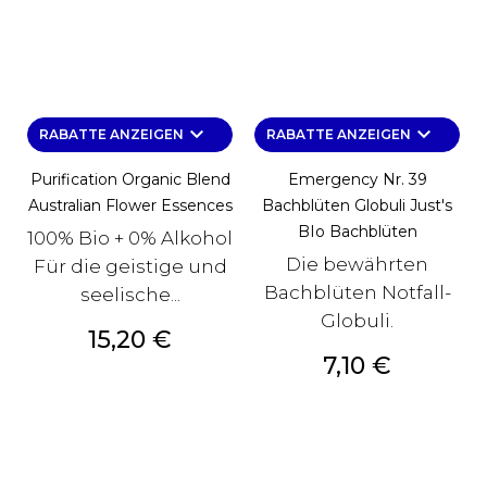
keyboard_arrow_down
keyboard_arrow_down
RABATTE ANZEIGEN
RABATTE ANZEIGEN
Purification Organic Blend
Emergency Nr. 39
Australian Flower Essences
Bachblüten Globuli Just's
BIo Bachblüten
100% Bio + 0% Alkohol
Die bewährten
Für die geistige und
Bachblüten Notfall-
seelische...
Globuli.
Preis
15,20 €
Preis
7,10 €