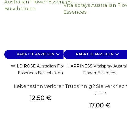
keyboard_arrow_down
keyboard_arrow_down
RABATTE ANZEIGEN
RABATTE ANZEIGEN
WILD ROSE Australian Flower
HAPPINESS Vitalspray Austral
Essences Buschblüten
Flower Essences
Lebenssinn verloren?
Trübsinnig? Sie verkriec
sich?
Preis
12,50 €
Preis
17,00 €