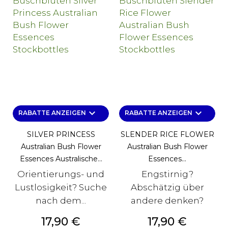
keyboard_arrow_down
keyboard_arrow_down
RABATTE ANZEIGEN
RABATTE ANZEIGEN
SILVER PRINCESS
SLENDER RICE FLOWER
Australian Bush Flower
Australian Bush Flower
Essences Australische...
Essences...
Orientierungs- und
Engstirnig?
Lustlosigkeit? Suche
Abschätzig über
nach dem...
andere denken?
Preis
Preis
17,90 €
17,90 €