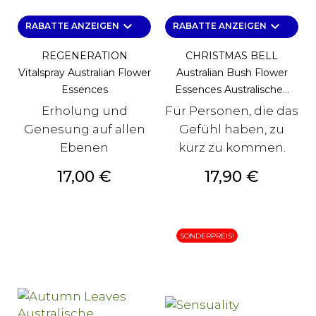
keyboard_arrow_down
keyboard_arrow_down
RABATTE ANZEIGEN
RABATTE ANZEIGEN
REGENERATION
CHRISTMAS BELL
Vitalspray Australian Flower
Australian Bush Flower
Essences
Essences Australische...
Erholung und
Für Personen, die das
Genesung auf allen
Gefühl haben, zu
Ebenen
kurz zu kommen.
Preis
Preis
17,00 €
17,90 €
SONDERPREIS!