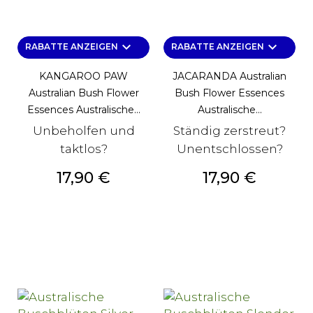
keyboard_arrow_down
keyboard_arrow_down
RABATTE ANZEIGEN
RABATTE ANZEIGEN
KANGAROO PAW
JACARANDA Australian
Australian Bush Flower
Bush Flower Essences
Essences Australische...
Australische...
Unbeholfen und
Ständig zerstreut?
taktlos?
Unentschlossen?
Preis
Preis
17,90 €
17,90 €