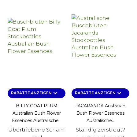
keyboard_arrow_down
keyboard_arrow_down
RABATTE ANZEIGEN
RABATTE ANZEIGEN
BILLY GOAT PLUM
JACARANDA Australian
Australian Bush Flower
Bush Flower Essences
Essences Australische...
Australische...
Übertriebene Scham
Ständig zerstreut?