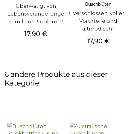
Buschblüten
Überwätigt von
Verschlossen, voller
Lebensveränderungen?
Vorurteile und
Familiäre Probleme?
altmodisch?
Preis
17,90 €
Preis
17,90 €
6 andere Produkte aus dieser
Kategorie: