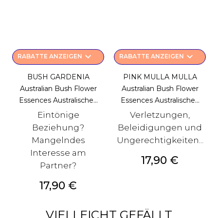
keyboard_arrow_down
keyboard_arrow_down
RABATTE ANZEIGEN
RABATTE ANZEIGEN
BUSH GARDENIA
PINK MULLA MULLA
Australian Bush Flower
Australian Bush Flower
Essences Australische...
Essences Australische...
Eintönige
Verletzungen,
Beziehung?
Beleidigungen und
Mangelndes
Ungerechtigkeiten...
Interesse am
Preis
17,90 €
Partner?
Preis
17,90 €
VIELLEICHT GEFÄLLT