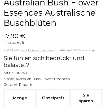
Australian Bush Flower
Essences Australische
Buschblüten
17,90 €
(1.193,33 € / l)
inkl.MwSt.
zzgl. Versandkosten
*
Lieferzeit 2-3 Werktage
Sie fühlen sich bedrückt und
belastet?
Art.Nr.:
BE060
Marke:
Australian Bush Flower Essences
Gesamt-Rabatte
Sie
Menge
Einzelpreis
sparen