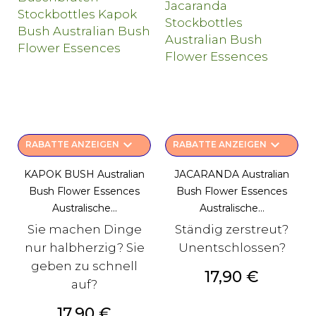
keyboard_arrow_down
keyboard_arrow_down
RABATTE ANZEIGEN
RABATTE ANZEIGEN
KAPOK BUSH Australian
JACARANDA Australian
Bush Flower Essences
Bush Flower Essences
Australische...
Australische...
Sie machen Dinge
Ständig zerstreut?
nur halbherzig? Sie
Unentschlossen?
geben zu schnell
Preis
17,90 €
auf?
Preis
17,90 €