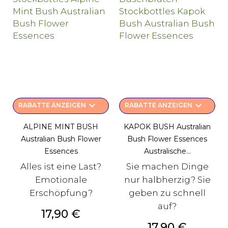
keyboard_arrow_down
keyboard_arrow_down
RABATTE ANZEIGEN
RABATTE ANZEIGEN
ALPINE MINT BUSH
KAPOK BUSH Australian
Australian Bush Flower
Bush Flower Essences
Essences
Australische...
Alles ist eine Last?
Sie machen Dinge
Emotionale
nur halbherzig? Sie
Erschöpfung?
geben zu schnell
auf?
Preis
17,90 €
Preis
17,90 €