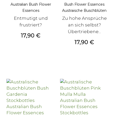
Australian Bush Flower
Bush Flower Essences
Essences
Austraische Buschblüten
Entmutigt und
Zu hohe Ansprüche
frustriert?
an sich selbst?
Übertriebene...
Preis
17,90 €
Preis
17,90 €