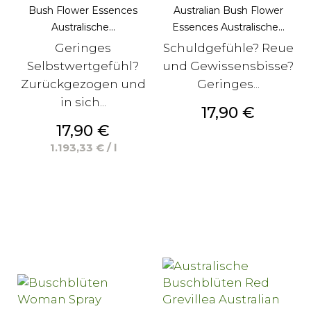
Bush Flower Essences
Australian Bush Flower
Australische...
Essences Australische...
Geringes
Schuldgefühle? Reue
Selbstwertgefühl?
und Gewissensbisse?
Zurückgezogen und
Geringes...
in sich...
Preis
17,90 €
Preis
17,90 €
1.193,33 € / l