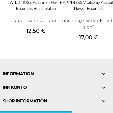
WILD ROSE Australian Flower
HAPPINESS Vitalspray Austral
Essences Buschblüten
Flower Essences
Lebenssinn verloren?
Trübsinnig? Sie verkriec
sich?
Preis
12,50 €
Preis
17,00 €

INFORMATION

IHR KONTO

SHOP INFORMATION