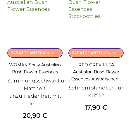
keyboard_arrow_down
keyboard_arrow_down
RABATTE ANZEIGEN
RABATTE ANZEIGEN
WOMAN Spray Australian
RED GREVILLEA
Bush Flower Essences
Australian Bush Flower
Essences Australischen...
Stimmungsschwankungen,
Sehr empfänglich für
Mattheit,
Kritik?
Unzufriedenheit mit
dem...
Preis
17,90 €
Preis
20,90 €