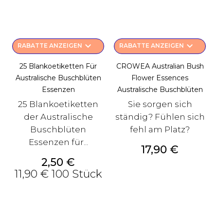
keyboard_arrow_down
keyboard_arrow_down
RABATTE ANZEIGEN
RABATTE ANZEIGEN
25 Blankoetiketten Für
CROWEA Australian Bush
Australische Buschblüten
Flower Essences
Essenzen
Australische Buschblüten
25 Blankoetiketten
Sie sorgen sich
der Australische
ständig? Fühlen sich
Buschblüten
fehl am Platz?
Essenzen für...
Preis
17,90 €
Preis
2,50 €
11,90 € 100 Stück