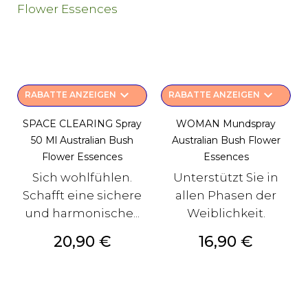
keyboard_arrow_down
keyboard_arrow_down
RABATTE ANZEIGEN
RABATTE ANZEIGEN
SPACE CLEARING Spray
WOMAN Mundspray
50 Ml Australian Bush
Australian Bush Flower
Flower Essences
Essences
Sich wohlfühlen.
Unterstützt Sie in
Schafft eine sichere
allen Phasen der
und harmonische...
Weiblichkeit.
Preis
Preis
20,90 €
16,90 €