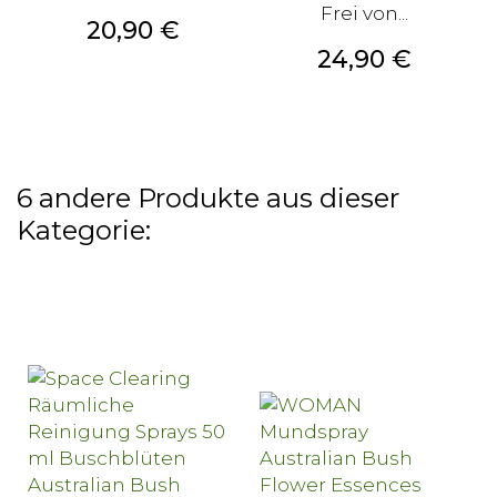
Frei von...
Preis
20,90 €
Preis
24,90 €
6 andere Produkte aus dieser
Kategorie: