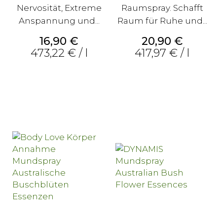
Nervosität, Extreme
Raumspray. Schafft
Anspannung und...
Raum für Ruhe und...
Preis
Preis
16,90 €
20,90 €
473,22 € / l
417,97 € / l