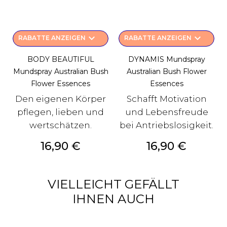
keyboard_arrow_down
keyboard_arrow_down
RABATTE ANZEIGEN
RABATTE ANZEIGEN
BODY BEAUTIFUL
DYNAMIS Mundspray
Mundspray Australian Bush
Australian Bush Flower
Flower Essences
Essences
Den eigenen Körper
Schafft Motivation
pflegen, lieben und
und Lebensfreude
wertschätzen.
bei Antriebslosigkeit.
Preis
Preis
16,90 €
16,90 €
VIELLEICHT GEFÄLLT
IHNEN AUCH