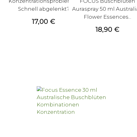
Konzentrationsprobleme?
FOCUS Buschblüten
Schnell abgelenkt?
Auraspray 50 ml Austral
Flower Essences...
Preis
17,00 €
Preis
18,90 €