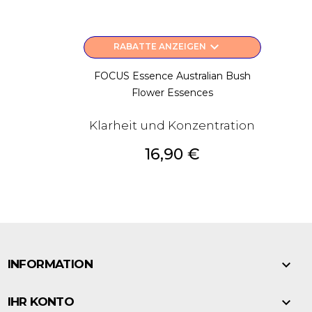
keyboard_arrow_down
RABATTE ANZEIGEN
FOCUS Essence Australian Bush
Flower Essences
Klarheit und Konzentration
Preis
16,90 €

INFORMATION

IHR KONTO