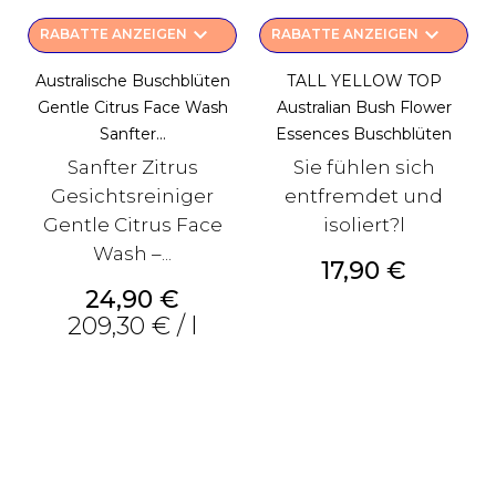
keyboard_arrow_down
keyboard_arrow_down
RABATTE ANZEIGEN
RABATTE ANZEIGEN
Australische Buschblüten
TALL YELLOW TOP
Gentle Citrus Face Wash
Australian Bush Flower
Sanfter...
Essences Buschblüten
Sanfter Zitrus
Sie fühlen sich
Gesichtsreiniger
entfremdet und
Gentle Citrus Face
isoliert?l
Wash –...
Preis
17,90 €
Preis
24,90 €
209,30 € / l