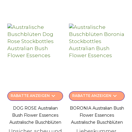
keyboard_arrow_down
keyboard_arrow_down
RABATTE ANZEIGEN
RABATTE ANZEIGEN
DOG ROSE Australian
BORONIA Australian Bush
Bush Flower Essences
Flower Essences
Australische Buschblüten
Australische Buschblüten
Unsicher, scheu und
Liebeskummer,