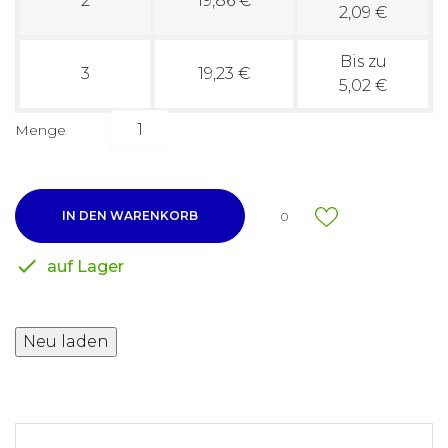
2
19,86 €
2,09 €
Bis zu
3
19,23 €
5,02 €
Menge
IN DEN WARENKORB
0

auf Lager