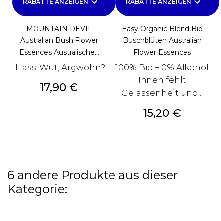
keyboard_arrow_down
keyboard_arrow_down
RABATTE ANZEIGEN
RABATTE ANZEIGEN
MOUNTAIN DEVIL
Easy Organic Blend Bio
Australian Bush Flower
Buschblüten Australian
Essences Australische...
Flower Essences
Hass, Wut, Argwohn?
100% Bio + 0% Alkohol
Ihnen fehlt
Preis
17,90 €
Gelassenheit und...
Preis
15,20 €
6 andere Produkte aus dieser
Kategorie: