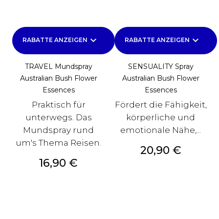
keyboard_arrow_down
keyboard_arrow_down
RABATTE ANZEIGEN
RABATTE ANZEIGEN
TRAVEL Mundspray
SENSUALITY Spray
Australian Bush Flower
Australian Bush Flower
Essences
Essences
Praktisch für
Fördert die Fähigkeit,
unterwegs. Das
körperliche und
Mundspray rund
emotionale Nähe,...
um's Thema Reisen.
Preis
20,90 €
Preis
16,90 €