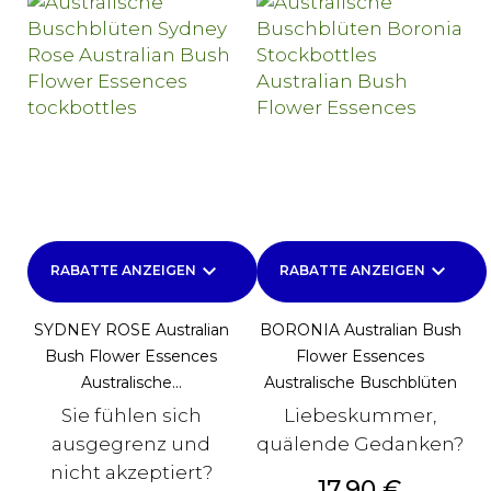
keyboard_arrow_down
keyboard_arrow_down
RABATTE ANZEIGEN
RABATTE ANZEIGEN
SYDNEY ROSE Australian
BORONIA Australian Bush
Bush Flower Essences
Flower Essences
Australische...
Australische Buschblüten
Sie fühlen sich
Liebeskummer,
ausgegrenz und
quälende Gedanken?
nicht akzeptiert?
Preis
17,90 €