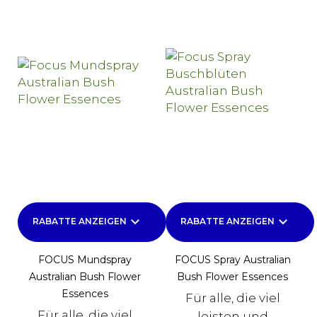
keyboard_arrow_down
keyboard_arrow_down
RABATTE ANZEIGEN
RABATTE ANZEIGEN
FOCUS Mundspray
FOCUS Spray Australian
Australian Bush Flower
Bush Flower Essences
Essences
Für alle, die viel
Für alle, die viel
leisten und