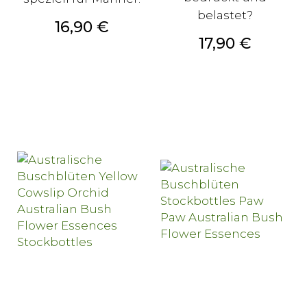
belastet?
Preis
16,90 €
Preis
17,90 €