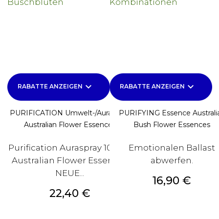
keyboard_arrow_down
keyboard_arrow_down
RABATTE ANZEIGEN
RABATTE ANZEIGEN
PURIFICATION Umwelt-/Auraspray
PURIFYING Essence Australi
Australian Flower Essences
Bush Flower Essences
Purification Auraspray 100 ml
Emotionalen Ballast
Australian Flower Essences
abwerfen.
NEUE...
Preis
16,90 €
Preis
22,40 €