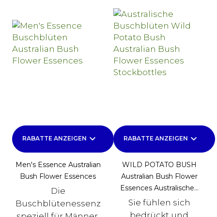
keyboard_arrow_down
keyboard_arrow_down
RABATTE ANZEIGEN
RABATTE ANZEIGEN
Men's Essence Australian
WILD POTATO BUSH
Bush Flower Essences
Australian Bush Flower
Essences Australische...
Die
Sie fühlen sich
Buschblütenessenz
bedrückt und
speziell für Männer.