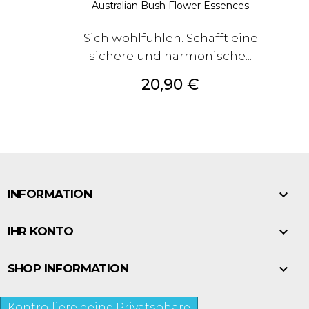
Australian Bush Flower Essences
Sich wohlfühlen. Schafft eine
sichere und harmonische...
Preis
20,90 €

INFORMATION

IHR KONTO

SHOP INFORMATION
Kontrolliere deine Privatsphäre