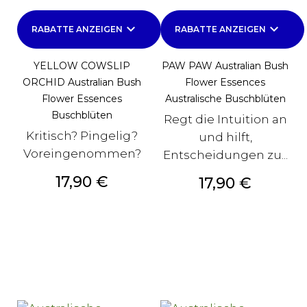
keyboard_arrow_down
keyboard_arrow_down
RABATTE ANZEIGEN
RABATTE ANZEIGEN
YELLOW COWSLIP
PAW PAW Australian Bush
ORCHID Australian Bush
Flower Essences
Flower Essences
Australische Buschblüten
Buschblüten
Regt die Intuition an
Kritisch? Pingelig?
und hilft,
Voreingenommen?
Entscheidungen zu...
Preis
17,90 €
Preis
17,90 €