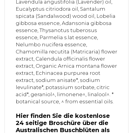
Lavendula angustifolia (Lavender) oil,
Eucalyptus citriodora oil, Santalum
spicata (Sandalwood) wood oil, Lobelia
gibbosa essence, Adansonia gibbosa
essence, Thysanotus tuberosus
essence, Parmelia s.lat essence,
Nelumbo nucifera essence,
Chamomilla recutita (Matricaria) flower
extract, Calendula officinalis flower
extract, Organic Arnica montana flower
extract, Echinacea purpurea root
extract, sodium anisate*, sodium
levulinate*, potassium sorbate, citric
acid*, geraniol^, limonene^, linalool^. *
botanical source, ^ from essential oils.
Hier finden Sie die kostenlose
24 seitige Broschüre über die
Australischen Buschblüten als