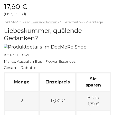
17,90 €
(1.193,33 € / l)
inkl.MwSt.
zzgl. Versandkosten
*
Lieferzeit 2-3 Werktage
Liebeskummer, quälende
Gedanken?
Art.Nr.:
BE009
Marke:
Australian Bush Flower Essences
Gesamt-Rabatte
Sie
Menge
Einzelpreis
sparen
Bis zu
2
17,00 €
1,79 €