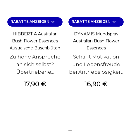
keyboard_arrow_down
keyboard_arrow_down
RABATTE ANZEIGEN
RABATTE ANZEIGEN
HIBBERTIA Australian
DYNAMIS Mundspray
Bush Flower Essences
Australian Bush Flower
Austraische Buschblüten
Essences
Zu hohe Ansprüche
Schafft Motivation
an sich selbst?
und Lebensfreude
Übertriebene...
bei Antriebslosigkeit.
Preis
Preis
17,90 €
16,90 €