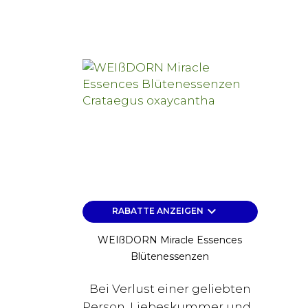
keyboard_arrow_down
RABATTE ANZEIGEN
WEIßDORN Miracle Essences
Blütenessenzen
Bei Verlust einer geliebten
Person, Liebeskummer und...