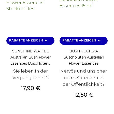
keyboard_arrow_down
keyboard_arrow_down
RABATTE ANZEIGEN
RABATTE ANZEIGEN
SUNSHINE WATTLE
BUSH FUCHSIA
Australian Bush Flower
Buschblüten Australian
Essences Buschlüten...
Flower Essences
Sie leben in der
Nervös und unsicher
Vergangenheit?
beim Sprechen in
der Öffentlichkeit?
Preis
17,90 €
Preis
12,50 €