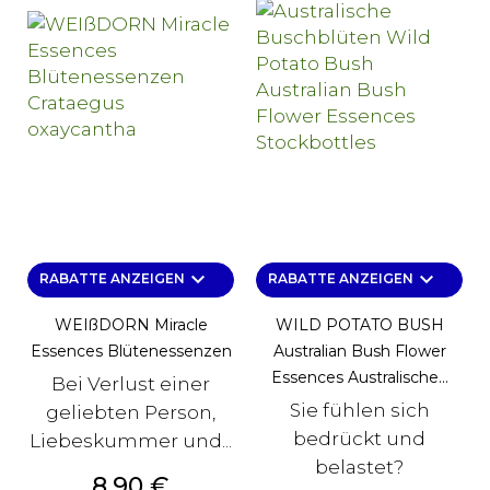
keyboard_arrow_down
keyboard_arrow_down
RABATTE ANZEIGEN
RABATTE ANZEIGEN
WEIßDORN Miracle
WILD POTATO BUSH
Essences Blütenessenzen
Australian Bush Flower
Essences Australische...
Bei Verlust einer
Sie fühlen sich
geliebten Person,
bedrückt und
Liebeskummer und...
belastet?
Preis
8,90 €