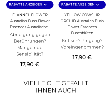
keyboard_arrow_down
keyboard_arrow_down
RABATTE ANZEIGEN
RABATTE ANZEIGEN
FLANNEL FLOWER
YELLOW COWSLIP
Australian Bush Flower
ORCHID Australian Bush
Essences Australische...
Flower Essences
Buschblüten
Abneigung gegen
Kritisch? Pingelig?
Berührungen?
Voreingenommen?
Mangelnde
Sensibilität?
Preis
17,90 €
Preis
17,90 €
VIELLEICHT GEFÄLLT
IHNEN AUCH