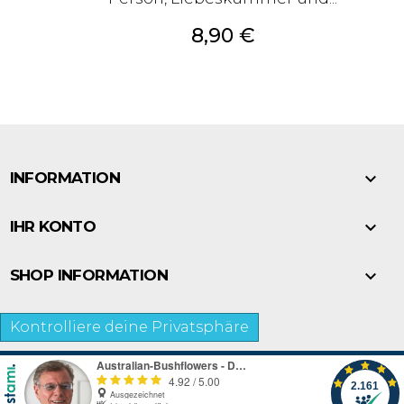
Preis
8,90 €

INFORMATION

IHR KONTO

SHOP INFORMATION
Kontrolliere deine Privatsphäre