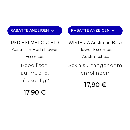
keyboard_arrow_down
keyboard_arrow_down
RABATTE ANZEIGEN
RABATTE ANZEIGEN
RED HELMET ORCHID
WISTERIA Australian Bush
Australian Bush Flower
Flower Essences
Essences
Australische...
Rebellisch,
Sex als unangenehm
aufmüpfig,
empfinden.
hitzköpfig?
Preis
17,90 €
Preis
17,90 €