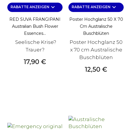
keyboard_arrow_down
keyboard_arrow_down
RABATTE ANZEIGEN
RABATTE ANZEIGEN
RED SUVA FRANGIPANI
Poster Hochglanz 50 X 70
Australian Bush Flower
Cm Australische
Essences...
Buschblüten
Seelische Krise?
Poster Hochglanz 50
Trauer?
x 70 cm Australische
Buschblüten
Preis
17,90 €
Preis
12,50 €