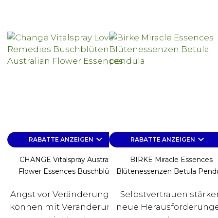
keyboard_arrow_down
keyboard_arrow_down
RABATTE ANZEIGEN
RABATTE ANZEIGEN
CHANGE Vitalspray Australian
BIRKE Miracle Essences
Flower Essences Buschblüten
Blütenessenzen Betula Pend
Angst vor Veränderung? Sie
Selbstvertrauen stärke
können mit Veränderungen
neue Herausforderung