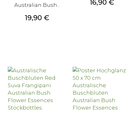
Preis
16,90 €
Australian Bush...
Preis
19,90 €