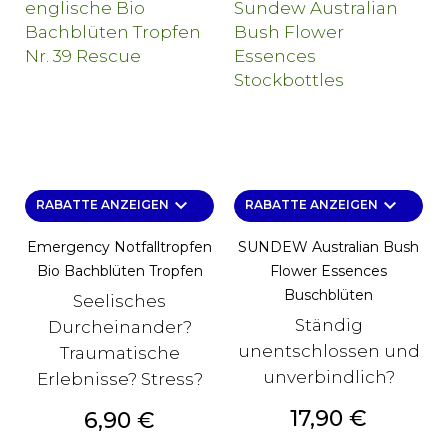
keyboard_arrow_down
keyboard_arrow_down
RABATTE ANZEIGEN
RABATTE ANZEIGEN
Emergency Notfalltropfen
SUNDEW Australian Bush
Bio Bachblüten Tropfen
Flower Essences
Buschblüten
Seelisches
Ständig
Durcheinander?
unentschlossen und
Traumatische
unverbindlich?
Erlebnisse? Stress?
Preis
17,90 €
Preis
6,90 €