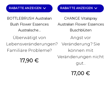
keyboard_arrow_down
keyboard_arrow_down
RABATTE ANZEIGEN
RABATTE ANZEIGEN
BOTTLEBRUSH Australian
CHANGE Vitalspray
Bush Flower Essences
Australian Flower Essences
Australische...
Buschblüten
Überwätigt von
Angst vor
Lebensveränderungen?
Veränderung? Sie
Familiäre Probleme?
können mit
Veränderungen nicht
Preis
17,90 €
gut...
Preis
17,00 €