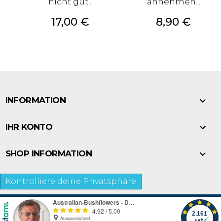
nicht gut...
annehmen...
Preis
Preis
17,00 €
8,90 €

INFORMATION

IHR KONTO

SHOP INFORMATION
Kontrolliere deine Privatsphäre