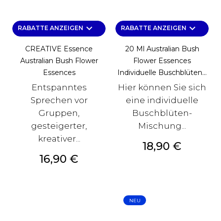
keyboard_arrow_down
keyboard_arrow_down
RABATTE ANZEIGEN
RABATTE ANZEIGEN
CREATIVE Essence
20 Ml Australian Bush
Australian Bush Flower
Flower Essences
Essences
Individuelle Buschblüten...
Entspanntes
Hier können Sie sich
Sprechen vor
eine individuelle
Gruppen,
Buschblüten-
gesteigerter,
Mischung...
kreativer...
Preis
18,90 €
Preis
16,90 €
NEU