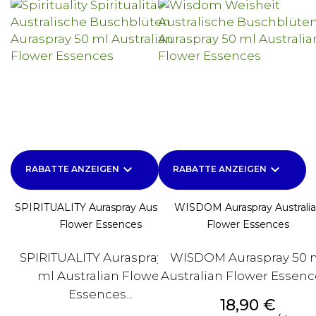
keyboard_arrow_down
keyboard_arrow_down
RABATTE ANZEIGEN
RABATTE ANZEIGEN
SPIRITUALITY Auraspray Australian
WISDOM Auraspray Australi
Flower Essences
Flower Essences
SPIRITUALITY Auraspray 50
WISDOM Auraspray 50 
ml Australian Flower
Australian Flower Essence
Essences...
Preis
18,90 €