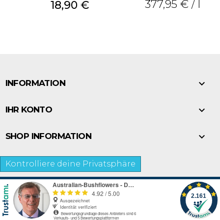
377,95 € / l
Preis
18,90 €

INFORMATION

IHR KONTO

SHOP INFORMATION
Kontrolliere deine Privatsphäre