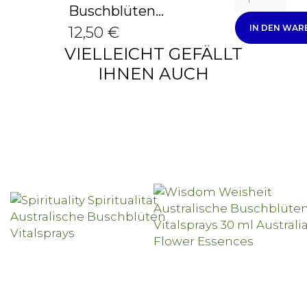
Buschblüten...
IN DEN WA
12,50 €
VIELLEICHT GEFÄLLT
IHNEN AUCH