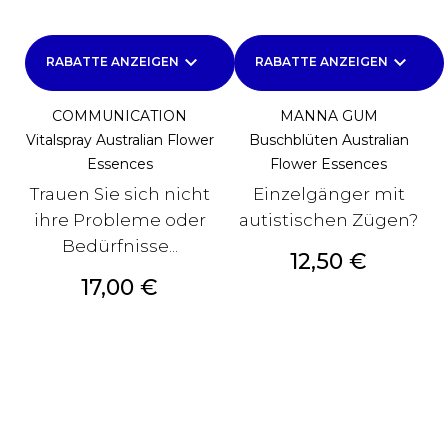
keyboard_arrow_down
keyboard_arrow_down
RABATTE ANZEIGEN
RABATTE ANZEIGEN
COMMUNICATION
MANNA GUM
Vitalspray Australian Flower
Buschblüten Australian
Essences
Flower Essences
Trauen Sie sich nicht
Einzelgänger mit
ihre Probleme oder
autistischen Zügen?
Bedürfnisse...
Preis
12,50 €
Preis
17,00 €