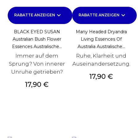
keyboard_arrow_down
keyboard_arrow_down
RABATTE ANZEIGEN
RABATTE ANZEIGEN
BLACK EYED SUSAN
Many Headed Dryandra
Australian Bush Flower
Living Essences Of
Essences Australische...
Australia Australische...
Immer auf dem
Ruhe, Klarheit und
Sprung? Von innerer
Auseinandersetzung.
Unruhe getrieben?
Preis
17,90 €
Preis
17,90 €