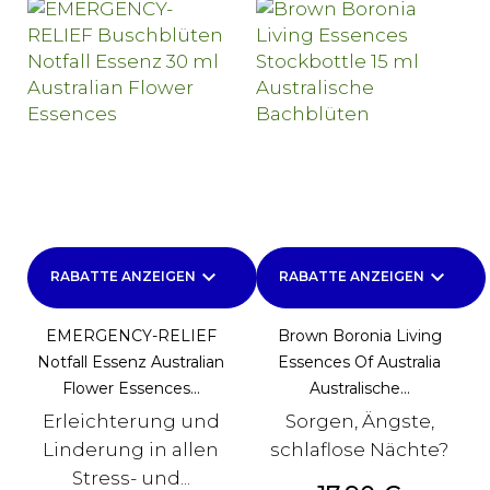
keyboard_arrow_down
keyboard_arrow_down
RABATTE ANZEIGEN
RABATTE ANZEIGEN
EMERGENCY-RELIEF
Brown Boronia Living
Notfall Essenz Australian
Essences Of Australia
Flower Essences...
Australische...
Erleichterung und
Sorgen, Ängste,
Linderung in allen
schlaflose Nächte?
Stress- und...