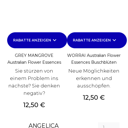
keyboard_arrow_down
keyboard_arrow_down
RABATTE ANZEIGEN
RABATTE ANZEIGEN
GREY MANGROVE
WORRAI Australian Flower
Australian Flower Essences
Essences Buschblüten
Sie stürzen von
Neue Möglichkeiten
einem Problem ins
erkennen und
nächste? Sie denken
ausschöpfen.
negativ?
Preis
12,50 €
Preis
12,50 €
ANGELICA