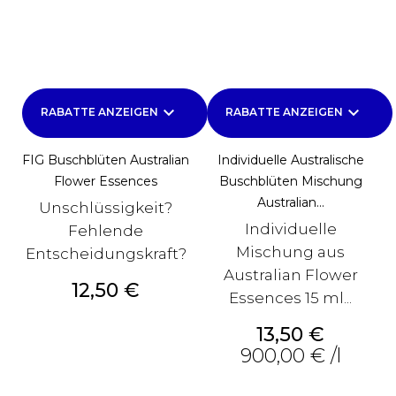
keyboard_arrow_down
keyboard_arrow_down
RABATTE ANZEIGEN
RABATTE ANZEIGEN
FIG Buschblüten Australian
Individuelle Australische
Flower Essences
Buschblüten Mischung
Australian...
Unschlüssigkeit?
Individuelle
Fehlende
Mischung aus
Entscheidungskraft?
Australian Flower
Preis
12,50 €
Essences 15 ml...
Preis
13,50 €
900,00 € /l