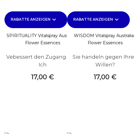
keyboard_arrow_down
keyboard_arrow_down
RABATTE ANZEIGEN
RABATTE ANZEIGEN
SPIRITUALITY Vitalspray Australian
WISDOM Vitalspray Australi
Flower Essences
Flower Essences
Vebessert den Zugang zum
Sie handeln gegen Ihr
Ich
Willen?
Preis
Preis
17,00 €
17,00 €