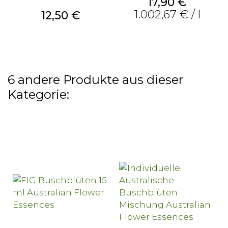
Preis
17,90 €
1.002,67 € / l
Preis
12,50 €
6 andere Produkte aus dieser
Kategorie: