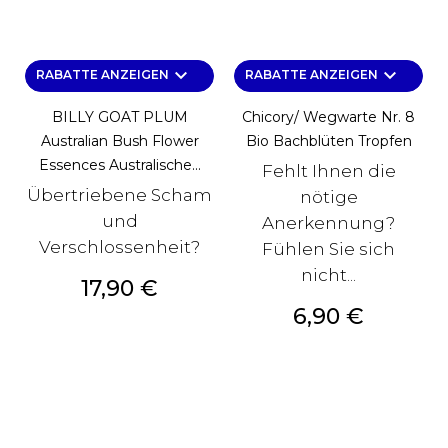
keyboard_arrow_down
keyboard_arrow_down
RABATTE ANZEIGEN
RABATTE ANZEIGEN
BILLY GOAT PLUM
Chicory/ Wegwarte Nr. 8
Australian Bush Flower
Bio Bachblüten Tropfen
Essences Australische...
Fehlt Ihnen die
Übertriebene Scham
nötige
und
Anerkennung?
Verschlossenheit?
Fühlen Sie sich
nicht...
Preis
17,90 €
Preis
6,90 €