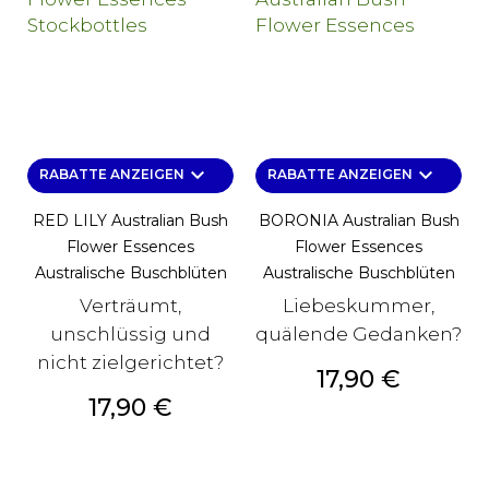
keyboard_arrow_down
keyboard_arrow_down
RABATTE ANZEIGEN
RABATTE ANZEIGEN
RED LILY Australian Bush
BORONIA Australian Bush
Flower Essences
Flower Essences
Australische Buschblüten
Australische Buschblüten
Verträumt,
Liebeskummer,
unschlüssig und
quälende Gedanken?
nicht zielgerichtet?
Preis
17,90 €
Preis
17,90 €