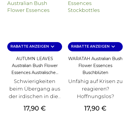
keyboard_arrow_down
keyboard_arrow_down
RABATTE ANZEIGEN
RABATTE ANZEIGEN
AUTUMN LEAVES
WARATAH Australian Bush
Australian Bush Flower
Flower Essences
Essences Australische...
Buschblüten
Schwierigkeiten
Unfähig auf Krisen zu
beim Übergang aus
reagieren?
der irdischen in die...
Hoffnungslos?
Preis
Preis
17,90 €
17,90 €