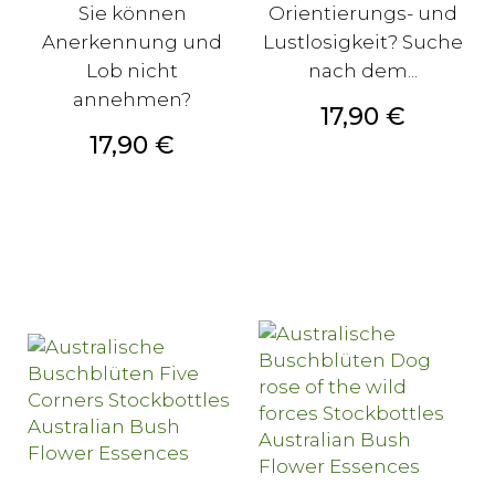
Sie können
Orientierungs- und
Anerkennung und
Lustlosigkeit? Suche
Lob nicht
nach dem...
annehmen?
Preis
17,90 €
Preis
17,90 €