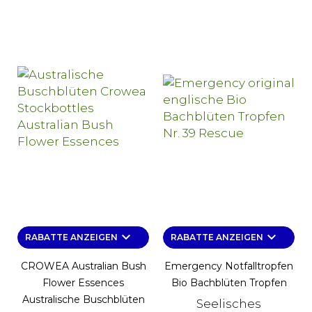
keyboard_arrow_down
keyboard_arrow_down
RABATTE ANZEIGEN
RABATTE ANZEIGEN
CROWEA Australian Bush
Emergency Notfalltropfen
Flower Essences
Bio Bachblüten Tropfen
Australische Buschblüten
Seelisches