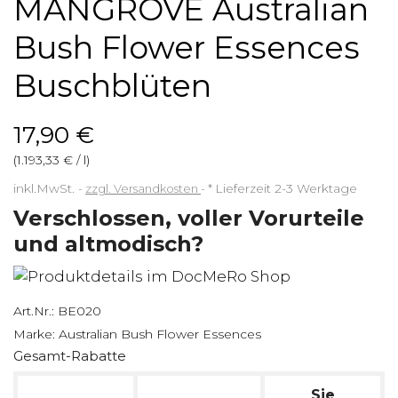
MANGROVE Australian
Bush Flower Essences
Buschblüten
17,90 €
(1.193,33 € / l)
inkl.MwSt.
zzgl. Versandkosten
*
Lieferzeit 2-3 Werktage
Verschlossen, voller Vorurteile
und altmodisch?
Art.Nr.:
BE020
Marke:
Australian Bush Flower Essences
Gesamt-Rabatte
Sie