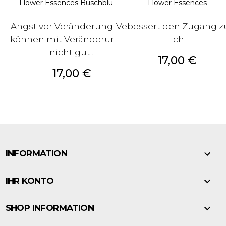
Flower Essences Buschblüten
Flower Essences
Angst vor Veränderung? Sie
Vebessert den Zugang 
können mit Veränderungen
Ich
nicht gut...
Preis
17,00 €
Preis
17,00 €

INFORMATION

IHR KONTO

SHOP INFORMATION