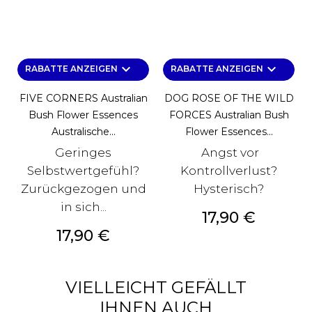
keyboard_arrow_down
keyboard_arrow_down
RABATTE ANZEIGEN
RABATTE ANZEIGEN
FIVE CORNERS Australian
DOG ROSE OF THE WILD
Bush Flower Essences
FORCES Australian Bush
Australische...
Flower Essences...
Geringes
Angst vor
Selbstwertgefühl?
Kontrollverlust?
Zurückgezogen und
Hysterisch?
in sich...
Preis
17,90 €
Preis
17,90 €
VIELLEICHT GEFÄLLT
IHNEN AUCH