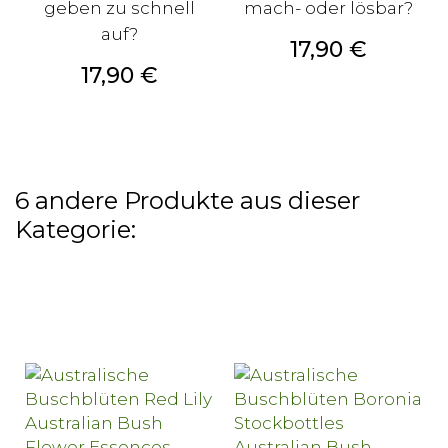
geben zu schnell
mach- oder lösbar?
auf?
Preis
17,90 €
Preis
17,90 €
6 andere Produkte aus dieser
Kategorie: