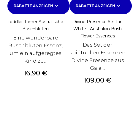
keyboard_arrow_down
keyboard_arrow_down
RABATTE ANZEIGEN
RABATTE ANZEIGEN
Toddler Tamer Australische
Divine Presence Set Ian
Buschblüten
White - Australian Bush
Flower Essences
Eine wunderbare
Das Set der
Buschblüten Essenz,
spirituellen Essenzen
um ein aufgeregtes
Divine Presence aus
Kind zu...
Gaia,...
Preis
16,90 €
Preis
109,00 €