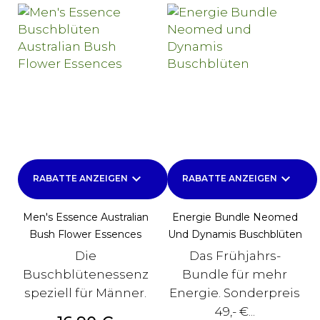
keyboard_arrow_down
keyboard_arrow_down
RABATTE ANZEIGEN
RABATTE ANZEIGEN
Men's Essence Australian
Energie Bundle Neomed
Bush Flower Essences
Und Dynamis Buschblüten
Die
Das Frühjahrs-
Buschblütenessenz
Bundle für mehr
speziell für Männer.
Energie. Sonderpreis
49,- €...