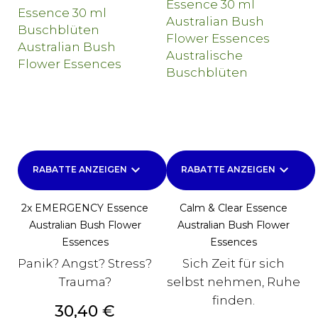
keyboard_arrow_down
keyboard_arrow_down
RABATTE ANZEIGEN
RABATTE ANZEIGEN
2x EMERGENCY Essence
Calm & Clear Essence
Australian Bush Flower
Australian Bush Flower
Essences
Essences
Panik? Angst? Stress?
Sich Zeit für sich
Trauma?
selbst nehmen, Ruhe
finden.
Preis
30,40 €