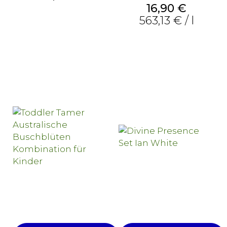
Preis
16,90 €
563,13 € / l