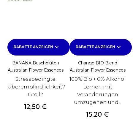
keyboard_arrow_down
keyboard_arrow_down
RABATTE ANZEIGEN
RABATTE ANZEIGEN
BANANA Buschblüten
Change BIO Blend
Australian Flower Essences
Australian Flower Essences
Stressbedingte
100% Bio + 0% Alkohol
Überempfindlichkeit?
Lernen mit
Groll?
Veränderungen
umzugehen und...
Preis
12,50 €
Preis
15,20 €