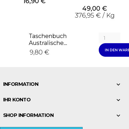
Preis
16,90 €
Preis
49,00 €
376,95 € / Kg
Taschenbuch
Australische...
IN DEN WA
9,80 €

INFORMATION

IHR KONTO

SHOP INFORMATION