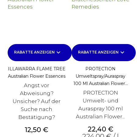
keyboard_arrow_down
keyboard_arrow_down
RABATTE ANZEIGEN
RABATTE ANZEIGEN
ILLAWARRA FLAME TREE
PROTECTION
Australian Flower Essences
Umweltspray/Auraspray
100 Ml Australian Flower...
Angst vor
PROTECTION
Abweisung?
Umwelt- und
Unsicher? Auf der
Auraspray 100 ml
Suche nach
Australian Flower...
Bestätigung?
Preis
22,40 €
Preis
12,50 €
224,00 € / l