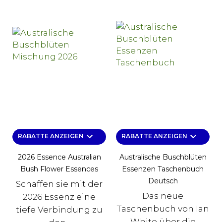
keyboard_arrow_down
keyboard_arrow_down
RABATTE ANZEIGEN
RABATTE ANZEIGEN
2026 Essence Australian
Australische Buschblüten
Bush Flower Essences
Essenzen Taschenbuch
Deutsch
Schaffen sie mit der
Das neue
2026 Essenz eine
Taschenbuch von Ian
tiefe Verbindung zu
White über die