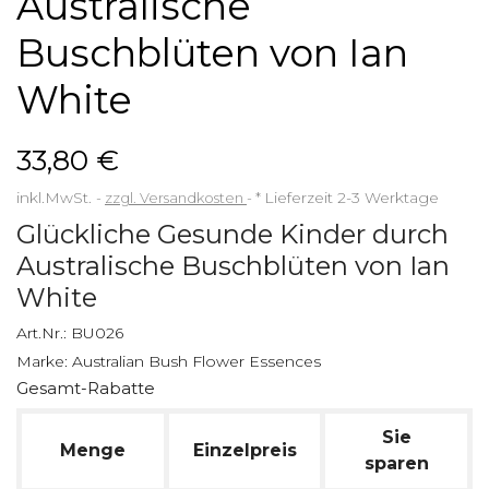
Australische
Buschblüten von Ian
White
33,80 €
inkl.MwSt.
zzgl. Versandkosten
*
Lieferzeit 2-3 Werktage
Glückliche Gesunde Kinder durch
Australische Buschblüten von Ian
White
Art.Nr.:
BU026
Marke:
Australian Bush Flower Essences
Gesamt-Rabatte
Sie
Menge
Einzelpreis
sparen