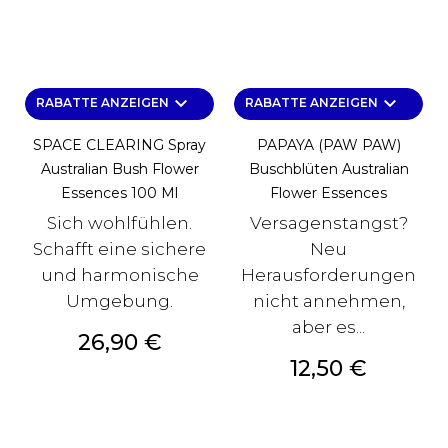
keyboard_arrow_down
keyboard_arrow_down
RABATTE ANZEIGEN
RABATTE ANZEIGEN
SPACE CLEARING Spray
PAPAYA (PAW PAW)
Australian Bush Flower
Buschblüten Australian
Essences 100 Ml
Flower Essences
Sich wohlfühlen.
Versagenstangst?
Schafft eine sichere
Neu
und harmonische
Herausforderungen
Umgebung.
nicht annehmen,
aber es...
Preis
26,90 €
Preis
12,50 €