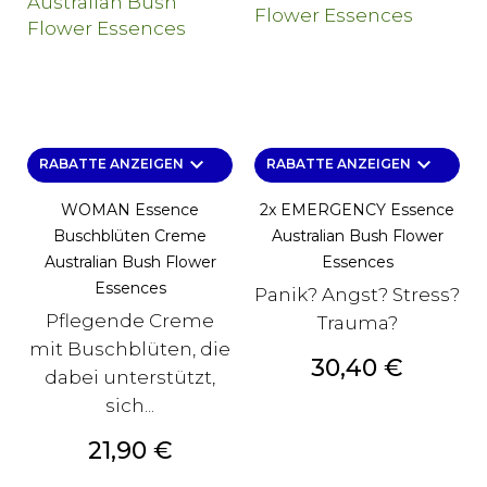
keyboard_arrow_down
keyboard_arrow_down
RABATTE ANZEIGEN
RABATTE ANZEIGEN
WOMAN Essence
2x EMERGENCY Essence
Buschblüten Creme
Australian Bush Flower
Australian Bush Flower
Essences
Essences
Panik? Angst? Stress?
Pflegende Creme
Trauma?
mit Buschblüten, die
Preis
30,40 €
dabei unterstützt,
sich...
Preis
21,90 €