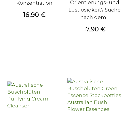
Orientierungs- und
Konzentration
Lustlosigkeit? Suche
Preis
16,90 €
nach dem...
Preis
17,90 €