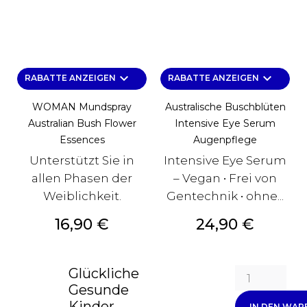
keyboard_arrow_down
keyboard_arrow_down
RABATTE ANZEIGEN
RABATTE ANZEIGEN
WOMAN Mundspray
Australische Buschblüten
Australian Bush Flower
Intensive Eye Serum
Essences
Augenpflege
Unterstützt Sie in
Intensive Eye Serum
allen Phasen der
– Vegan • Frei von
Weiblichkeit.
Gentechnik • ohne...
Preis
Preis
16,90 €
24,90 €
Glückliche
Gesunde
Kinder...
IN DEN WA