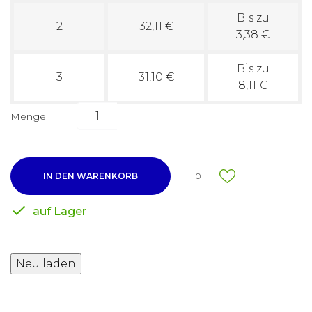
Bis zu
2
32,11 €
3,38 €
Bis zu
3
31,10 €
8,11 €
Menge
IN DEN WARENKORB
0

auf Lager