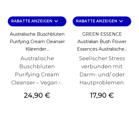
keyboard_arrow_down
keyboard_arrow_down
RABATTE ANZEIGEN
RABATTE ANZEIGEN
Australische Buschblüten
GREEN ESSENCE
Purifying Cream Cleanser
Australian Bush Flower
Klärender...
Essences Australische...
Australische
Seelischer Stress
Buschblüten
verbunden mit
Purifying Cream
Darm- und/ oder
Cleanser – Vegan •...
Hautproblemen.
Preis
Preis
24,90 €
17,90 €