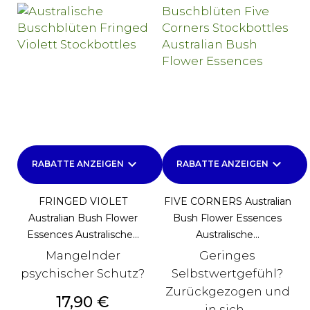
keyboard_arrow_down
keyboard_arrow_down
RABATTE ANZEIGEN
RABATTE ANZEIGEN
FRINGED VIOLET
FIVE CORNERS Australian
Australian Bush Flower
Bush Flower Essences
Essences Australische...
Australische...
Mangelnder
Geringes
psychischer Schutz?
Selbstwertgefühl?
Zurückgezogen und
Preis
17,90 €
in sich...