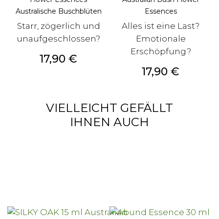
Australische Buschblüten
Essences
Starr, zögerlich und
Alles ist eine Last?
unaufgeschlossen?
Emotionale
Erschöpfung?
Preis
17,90 €
Preis
17,90 €
VIELLEICHT GEFÄLLT
IHNEN AUCH