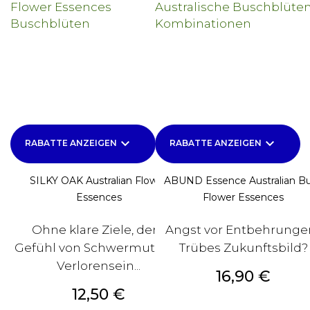
keyboard_arrow_down
keyboard_arrow_down
RABATTE ANZEIGEN
RABATTE ANZEIGEN
SILKY OAK Australian Flower
ABUND Essence Australian B
Essences
Flower Essences
Ohne klare Ziele, dem
Angst vor Entbehrunge
Gefühl von Schwermut und
Trübes Zukunftsbild?
Verlorensein...
Preis
16,90 €
Preis
12,50 €