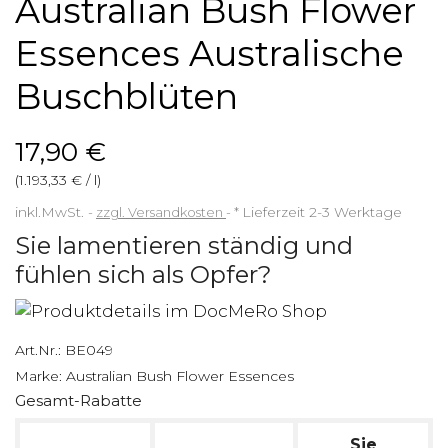
Australian Bush Flower
Essences Australische
Buschblüten
17,90 €
(1.193,33 € / l)
inkl.MwSt.
zzgl. Versandkosten
*
Lieferzeit 2-3 Werktage
Sie lamentieren ständig und
fühlen sich als Opfer?
Art.Nr.:
BE049
Marke:
Australian Bush Flower Essences
Gesamt-Rabatte
Sie