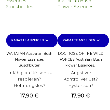
keyboard_arrow_down
keyboard_arrow_down
RABATTE ANZEIGEN
RABATTE ANZEIGEN
WARATAH Australian Bush
DOG ROSE OF THE WILD
Flower Essences
FORCES Australian Bush
Buschblüten
Flower Essences...
Unfähig auf Krisen zu
Angst vor
reagieren?
Kontrollverlust?
Hoffnungslos?
Hysterisch?
Preis
Preis
17,90 €
17,90 €