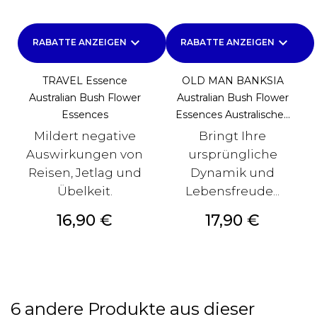
keyboard_arrow_down
keyboard_arrow_down
RABATTE ANZEIGEN
RABATTE ANZEIGEN
TRAVEL Essence
OLD MAN BANKSIA
Australian Bush Flower
Australian Bush Flower
Essences
Essences Australische...
Mildert negative
Bringt Ihre
Auswirkungen von
ursprüngliche
Reisen, Jetlag und
Dynamik und
Übelkeit.
Lebensfreude...
Preis
Preis
16,90 €
17,90 €
6 andere Produkte aus dieser