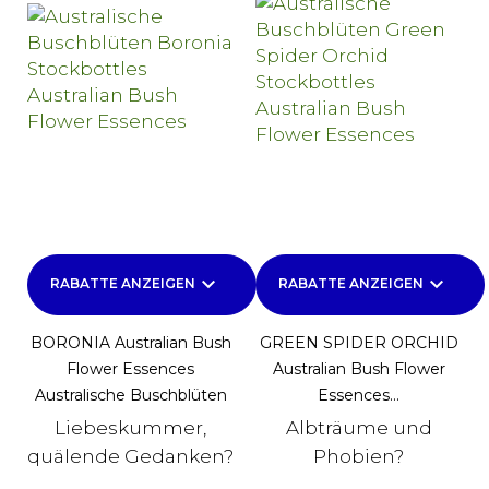
keyboard_arrow_down
keyboard_arrow_down
RABATTE ANZEIGEN
RABATTE ANZEIGEN
BORONIA Australian Bush
GREEN SPIDER ORCHID
Flower Essences
Australian Bush Flower
Australische Buschblüten
Essences...
Liebeskummer,
Albträume und
quälende Gedanken?
Phobien?