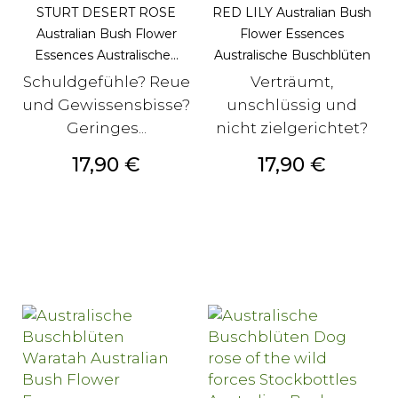
STURT DESERT ROSE
RED LILY Australian Bush
Australian Bush Flower
Flower Essences
Essences Australische...
Australische Buschblüten
Schuldgefühle? Reue
Verträumt,
und Gewissensbisse?
unschlüssig und
Geringes...
nicht zielgerichtet?
Preis
Preis
17,90 €
17,90 €