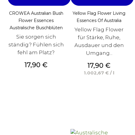
CROWEA Australian Bush
Yellow Flag Flower Living
Flower Essences
Essences Of Australia
Australische Buschblüten
Yellow Flag Flower
Sie sorgen sich
für Stärke, Ruhe,
ständig? Fühlen sich
Ausdauer und den
fehl am Platz?
Umgang...
Preis
17,90 €
Preis
17,90 €
1.002,67 € / l