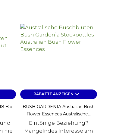
keyboard_arrow_down
RABATTE ANZEIGEN
18 Bio
BUSH GARDENIA Australian Bush
Flower Essences Australische...
 und
Eintönige Beziehung?
n nie
Mangelndes Interesse am