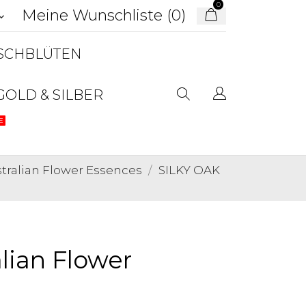
0
Meine Wunschliste (
0
)
d_arrow_down
USCHBLÜTEN
GOLD & SILBER
E
ralian Flower Essences
SILKY OAK
lian Flower