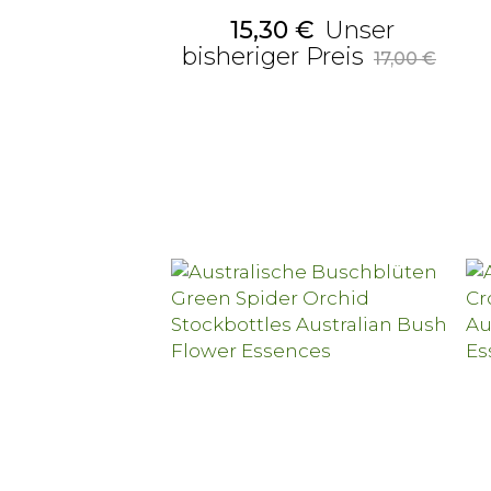
Preis
15,30 €
Unser
Alter
bisheriger Preis
17,00 €
Preis