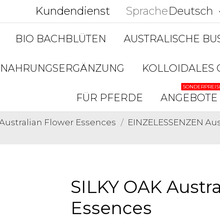
Kundendienst
Sprache
Deutsch
keyboar
BIO BACHBLÜTEN
AUSTRALISCHE B
NAHRUNGSERGÄNZUNG
KOLLOIDALES 
SONDERPREIS
FÜR PFERDE
ANGEBOTE
Australian Flower Essences
EINZELESSENZEN Aust
SILKY OAK Austra
Essences