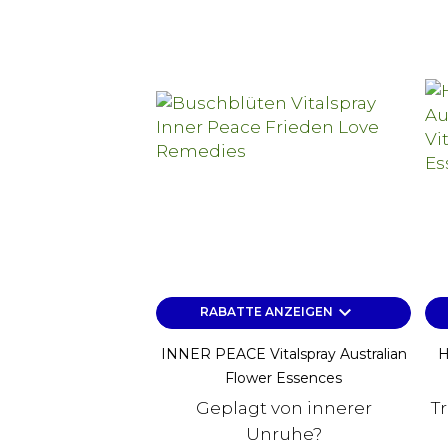
keyboard_arrow_down
RABATTE ANZEIGEN
INNER PEACE Vitalspray Australian
H
Flower Essences
Geplagt von innerer
T
Unruhe?