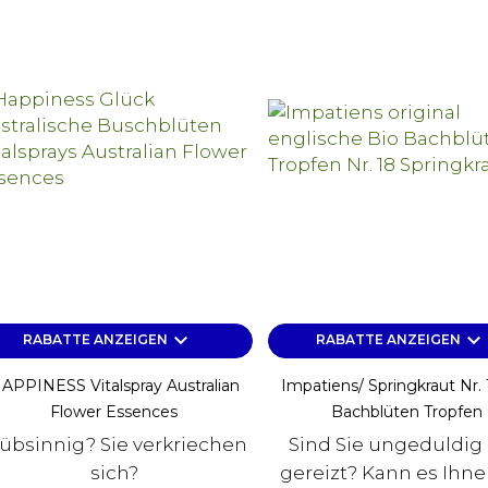
keyboard_arrow_down
keyboard_arrow_down
RABATTE ANZEIGEN
RABATTE ANZEIGEN
APPINESS Vitalspray Australian
Impatiens/ Springkraut Nr. 
Flower Essences
Bachblüten Tropfen
rübsinnig? Sie verkriechen
Sind Sie ungeduldig
sich?
gereizt? Kann es Ihne