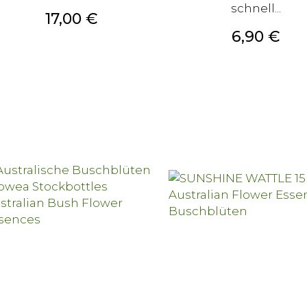
schnell...
Preis
17,00 €
Preis
6,90 €