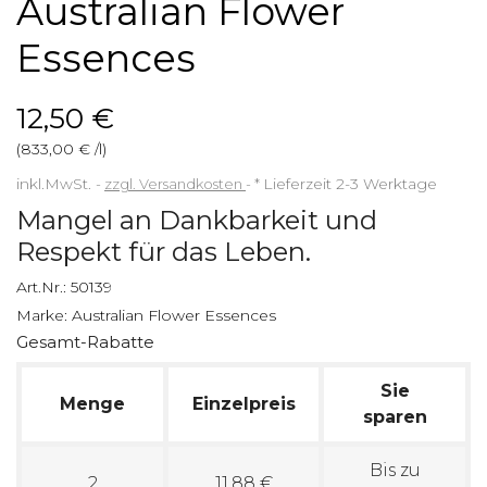
Australian Flower
Essences
12,50 €
(833,00 € /l)
inkl.MwSt.
zzgl. Versandkosten
*
Lieferzeit 2-3 Werktage
Mangel an Dankbarkeit und
Respekt für das Leben.
Art.Nr.:
50139
Marke:
Australian Flower Essences
Gesamt-Rabatte
Sie
Menge
Einzelpreis
sparen
Bis zu
2
11,88 €