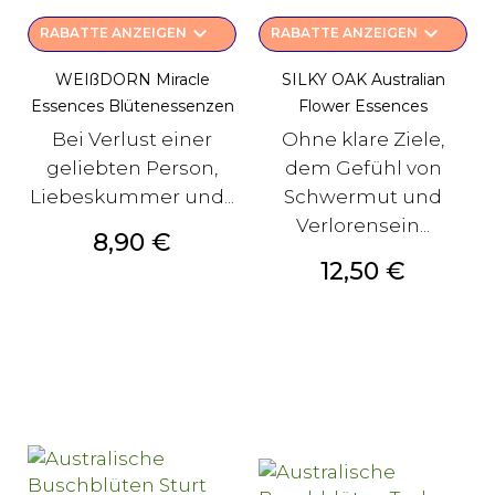
keyboard_arrow_down
keyboard_arrow_down
RABATTE ANZEIGEN
RABATTE ANZEIGEN
WEIßDORN Miracle
SILKY OAK Australian
Essences Blütenessenzen
Flower Essences
Bei Verlust einer
Ohne klare Ziele,
geliebten Person,
dem Gefühl von
Liebeskummer und...
Schwermut und
Verlorensein...
Preis
8,90 €
Preis
12,50 €