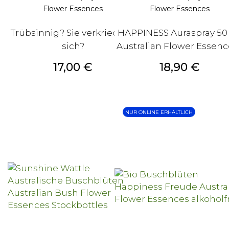
Flower Essences
Flower Essences
Trübsinnig? Sie verkriechen
HAPPINESS Auraspray 50
sich?
Australian Flower Essence
Preis
Preis
17,00 €
18,90 €
NUR ONLINE ERHÄLTLICH