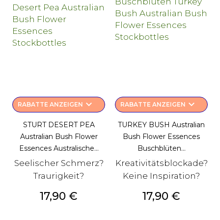
keyboard_arrow_down
keyboard_arrow_down
RABATTE ANZEIGEN
RABATTE ANZEIGEN
STURT DESERT PEA
TURKEY BUSH Australian
Australian Bush Flower
Bush Flower Essences
Essences Australische...
Buschblüten...
Seelischer Schmerz?
Kreativitätsblockade?
Traurigkeit?
Keine Inspiration?
Preis
Preis
17,90 €
17,90 €