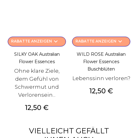
keyboard_arrow_down
keyboard_arrow_down
RABATTE ANZEIGEN
RABATTE ANZEIGEN
SILKY OAK Australian
WILD ROSE Australian
Flower Essences
Flower Essences
Buschblüten
Ohne klare Ziele,
Lebenssinn verloren?
dem Gefühl von
Schwermut und
Preis
12,50 €
Verlorensein...
Preis
12,50 €
VIELLEICHT GEFÄLLT