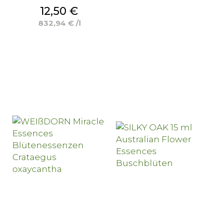
Preis
12,50 €
832,94 € /l