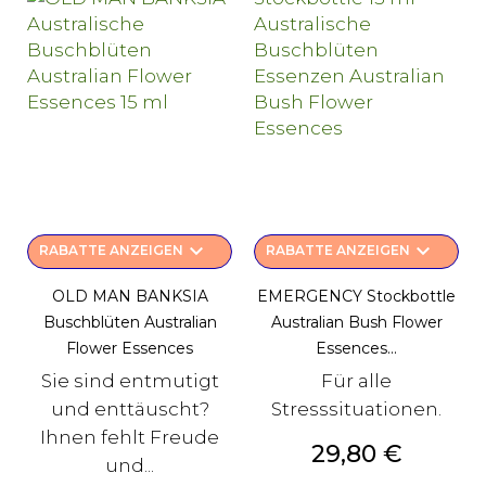
keyboard_arrow_down
keyboard_arrow_down
RABATTE ANZEIGEN
RABATTE ANZEIGEN
OLD MAN BANKSIA
EMERGENCY Stockbottle
Buschblüten Australian
Australian Bush Flower
Flower Essences
Essences...
Sie sind entmutigt
Für alle
und enttäuscht?
Stresssituationen.
Ihnen fehlt Freude
Preis
29,80 €
und...