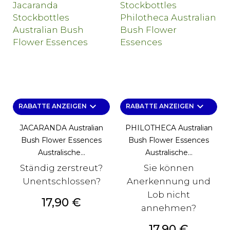
keyboard_arrow_down
keyboard_arrow_down
RABATTE ANZEIGEN
RABATTE ANZEIGEN
JACARANDA Australian
PHILOTHECA Australian
Bush Flower Essences
Bush Flower Essences
Australische...
Australische...
Ständig zerstreut?
Sie können
Unentschlossen?
Anerkennung und
Lob nicht
Preis
17,90 €
annehmen?
Preis
17,90 €