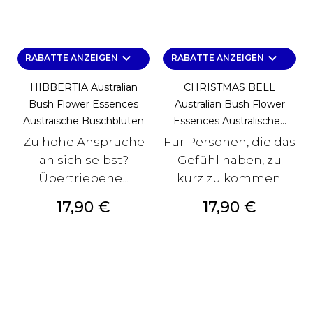
keyboard_arrow_down
keyboard_arrow_down
RABATTE ANZEIGEN
RABATTE ANZEIGEN
HIBBERTIA Australian
CHRISTMAS BELL
Bush Flower Essences
Australian Bush Flower
Austraische Buschblüten
Essences Australische...
Zu hohe Ansprüche
Für Personen, die das
an sich selbst?
Gefühl haben, zu
Übertriebene...
kurz zu kommen.
Preis
Preis
17,90 €
17,90 €