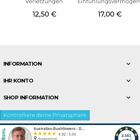
Verletzungen.
Einfühlungsvermögen
Preis
Preis
12,50 €
17,00 €

INFORMATION

IHR KONTO

SHOP INFORMATION
Kontrolliere deine Privatsphäre