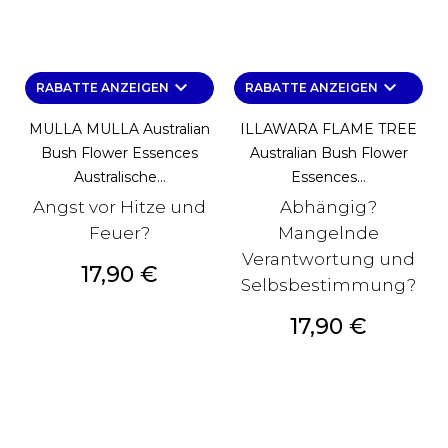
keyboard_arrow_down
keyboard_arrow_down
RABATTE ANZEIGEN
RABATTE ANZEIGEN
MULLA MULLA Australian
ILLAWARA FLAME TREE
Bush Flower Essences
Australian Bush Flower
Australische...
Essences...
Angst vor Hitze und
Abhängig?
Feuer?
Mangelnde
Verantwortung und
Preis
17,90 €
Selbsbestimmung?
Preis
17,90 €