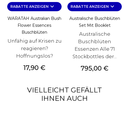
keyboard_arrow_down
keyboard_arrow_down
RABATTE ANZEIGEN
RABATTE ANZEIGEN
WARATAH Australian Bush
Australische Buschblüten
Flower Essences
Set Mit Booklet
Buschblüten
Australische
Unfähig auf Krisen zu
Buschblüten
reagieren?
Essenzen Alle 71
Hoffnungslos?
Stockbottles der...
Preis
17,90 €
Preis
795,00 €
VIELLEICHT GEFÄLLT
IHNEN AUCH