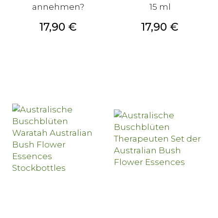
annehmen?
15 ml
Preis
Preis
17,90 €
17,90 €