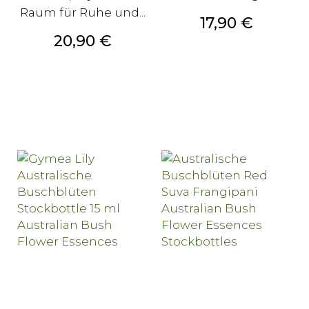
Raum für Ruhe und...
Preis
17,90 €
Preis
20,90 €