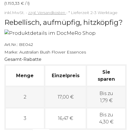
(1.193,33 € / l)
inkl.MwSt.
zzgl. Versandkosten
*
Lieferzeit 2-3 Werktage
Rebellisch, aufmüpfig, hitzköpfig?
Art.Nr.:
BE042
Marke:
Australian Bush Flower Essences
Gesamt-Rabatte
Sie
Menge
Einzelpreis
sparen
Bis zu
2
17,00 €
1,79 €
Bis zu
3
16,47 €
4,30 €