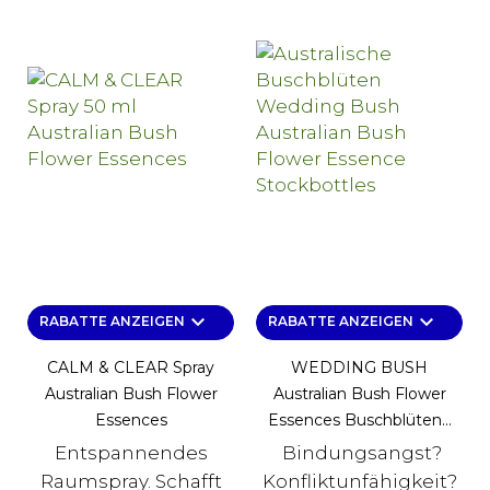
keyboard_arrow_down
keyboard_arrow_down
RABATTE ANZEIGEN
RABATTE ANZEIGEN
CALM & CLEAR Spray
WEDDING BUSH
Australian Bush Flower
Australian Bush Flower
Essences
Essences Buschblüten...
Entspannendes
Bindungsangst?
Raumspray. Schafft
Konfliktunfähigkeit?