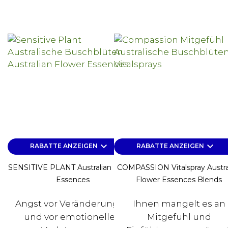
keyboard_arrow_down
keyboard_arrow_down
RABATTE ANZEIGEN
RABATTE ANZEIGEN
SENSITIVE PLANT Australian Flower
COMPASSION Vitalspray Austra
Essences
Flower Essences Blends
Angst vor Veränderungen
Ihnen mangelt es an
und vor emotionellen
Mitgefühl und