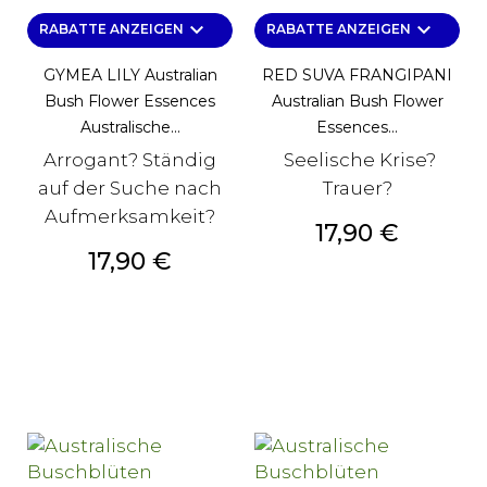
keyboard_arrow_down
keyboard_arrow_down
RABATTE ANZEIGEN
RABATTE ANZEIGEN
GYMEA LILY Australian
RED SUVA FRANGIPANI
Bush Flower Essences
Australian Bush Flower
Australische...
Essences...
Arrogant? Ständig
Seelische Krise?
auf der Suche nach
Trauer?
Aufmerksamkeit?
Preis
17,90 €
Preis
17,90 €