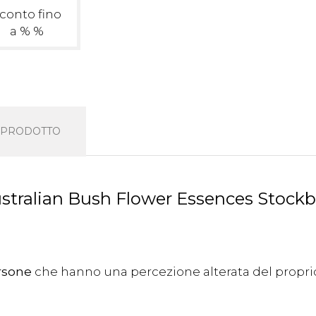
conto fino
a % %
L PRODOTTO
alian Bush Flower Essences Stockbot
rsone
che hanno una percezione alterata del propri