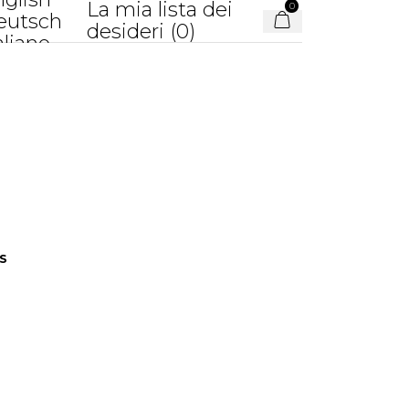
La mia lista dei
0
eutsch
desideri (
0
)
aliano
S