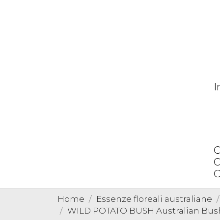
I
O
C
O
Home
Essenze floreali australiane
WILD POTATO BUSH Australian Bush 