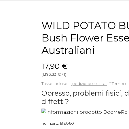
WILD POTATO BU
Bush Flower Esse
Australiani
17,90 €
(1.193,33 € / l)
Tasse incluse
spedizione esclusa!
*
Tempi di
Opresso, problemi fisici, di
diffetti?
num.art.:
BE060