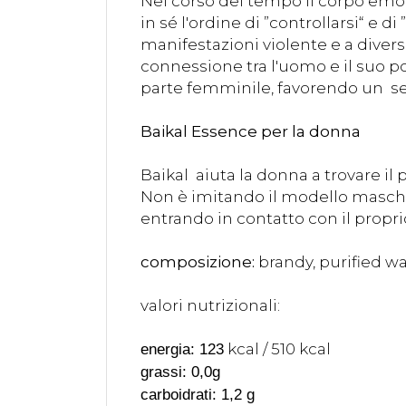
Nel corso del tempo il corpo emot
in sé l'ordine di ”controllarsi“ e 
manifestazioni violente e a diver
connessione tra l'uomo e il suo p
parte femminile, favorendo un sen
Baikal Essence per la donna
Baikal aiuta la donna a trovare il 
Non è imitando il modello maschi
entrando in contatto con il propr
composizione:
brandy, purified wa
valori nutrizionali:
kcal / 510 kcal
energia: 123
grassi: 0,0g
carboidrati: 1,2 g