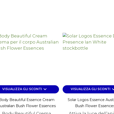
keyboard_arrow_down
keyboard_a
VISUALIZZA GLI SCONTI
VISUALIZZA GLI SCONTI
Body Beautiful Essence Cream
Solar Logos Essence Austr
ustralian Bush Flower Essences
Bush Flower Essence
Body Beautiful Crema
Attiva la luce dell’a