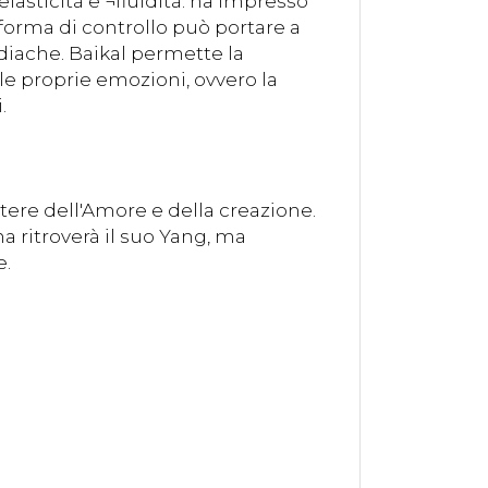
asticità e ¬fluidità: ha impresso
a forma di controllo può portare a
diache. Baikal permette la
le proprie emozioni, ovvero la
.
otere dell'Amore e della creazione.
 ritroverà il suo Yang, ma
e.