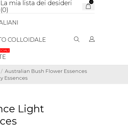
La mia lista dei desideri
0
(
0
)
ALIANI
TO COLLOIDALE
ECIALI
TE
Australian Bush Flower Essences
cy Essences
nce Light
ces