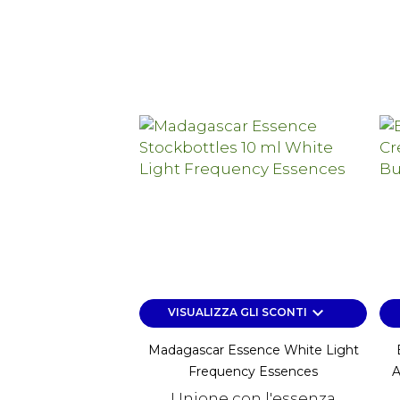
keyboard_arrow_down
VISUALIZZA GLI SCONTI
Madagascar Essence White Light
Frequency Essences
A
Unione con l'essenza