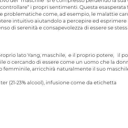
ivo del ”maschile“ si è compresso perdendo la sua el
di ”controllare“ i propri sentimenti. Questa esasperat
se problematiche come, ad esempio, le malattie car
otere intuitivo aiutandolo a percepire ed esprimere 
so di serenità e consapevolezza di essere se stessi
proprio lato Yang, maschile, e il proprio potere, il p
le o cercando di essere come un uomo che la donna
io femminile, arricchirà naturalmente il suo maschil
ter (21-23% alcool), infusione come da etichetta