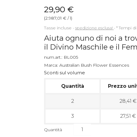
29,90 €
(2.987,01 € / l)
Tasse incluse
spedizione esclusa!
*
Tempi di
Aiuta ognuno di noi a trov
il Divino Maschile e il Fe
num.art.:
BL005
Marca:
Australian Bush Flower Essences
Sconti sul volume
Quantità
Prezzo uni
2
28,41 €
3
27,51 €
Quantità