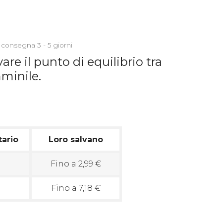
 consegna 3 - 5 giorni
are il punto di equilibrio tra
mminile.
tario
Loro salvano
Fino a 2,99 €
Fino a 7,18 €