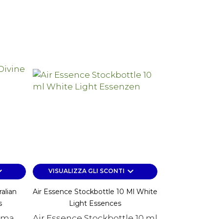
rrow_down
keyboard_arrow_down
VISUALIZZA GLI SCONTI
alian
Air Essence Stockbottle 10 Ml White
s
Light Essences
nima
Air Essence Stockbottle 10 ml