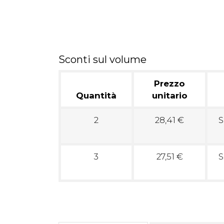
Sconti sul volume
Prezzo
Quantità
unitario
2
28,41 €
S
3
27,51 €
S