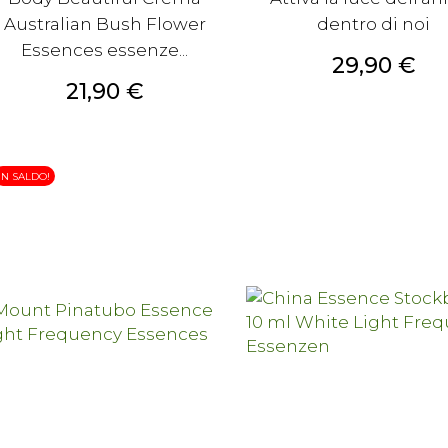
Australian Bush Flower
dentro di noi
Essences essenze...
Prezzo
29,90 €
Prezzo
21,90 €
IN SALDO!