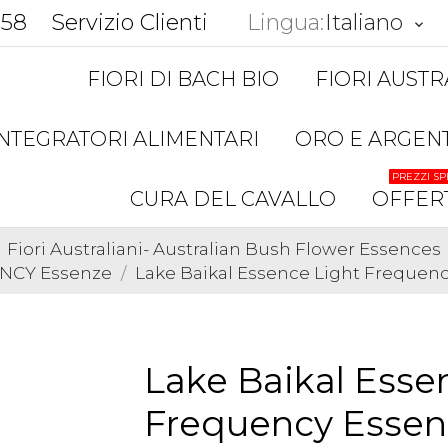
858
Servizio Clienti
Lingua:
Italiano
keyboard_arrow_down
FIORI DI BACH BIO
FIORI AUSTR
INTEGRATORI ALIMENTARI
ORO E ARGEN
PREZZI SP
CURA DEL CAVALLO
OFFER
Fiori Australiani- Australian Bush Flower Essences
NCY Essenze
Lake Baikal Essence Light Frequen
Lake Baikal Esse
Frequency Essen