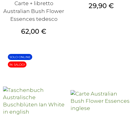
Carte + libretto
Prezzo
29,90 €
Australian Bush Flower
Essences tedesco
Prezzo
62,00 €
SOLO ONLINE
IN SALDO!