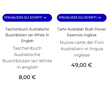
keyboard_arrow_down
keyboard_arrow_down
VISUALIZZA GLI SCONTI
VISUALIZZA GLI SCONTI
Taschenbuch Australische
Carte Australian Bush Flower
Buschblüten Ian White In
Essences Inglese
English
Nuove carte dei Fiori
Taschenbuch
Australiani in lingua
Australische
inglese
Buschblüten Ian White
Prezzo
49,00 €
in english
Prezzo
8,00 €