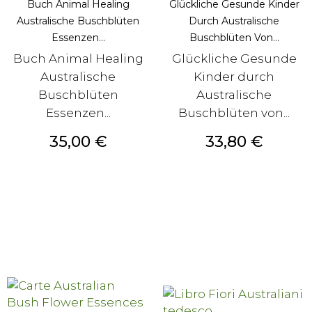
Buch Animal Healing
Glückliche Gesunde Kinder
Australische Buschblüten
Durch Australische
Essenzen...
Buschblüten Von...
Buch Animal Healing
Glückliche Gesunde
Australische
Kinder durch
Buschblüten
Australische
Essenzen...
Buschblüten von...
Prezzo
Prezzo
35,00 €
33,80 €