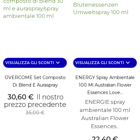
keyboard_arrow_down
keyboard_arrow_down
VISUALIZZA GLI SCONTI
VISUALIZZA GLI SCONTI
OVERCOME Set Composto
ENERGY Spray Ambientale
Di Blend E Auraspray
100 Ml Australian Flower
Essences Love...
Prezzo
30,60 €
Il nostro
ENERGIE spray
prezzo precedente
ambientale 100 ml
Prezzo
35,00 €
base
Australian Flower
Essences...
Prezzo
22,40 €