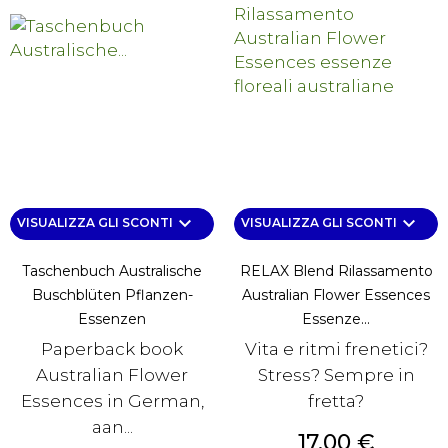
keyboard_arrow_down
keyboard_arrow_down
VISUALIZZA GLI SCONTI
VISUALIZZA GLI SCONTI
Taschenbuch Australische
RELAX Blend Rilassamento
Buschblüten Pflanzen-
Australian Flower Essences
Essenzen
Essenze...
Paperback book
Vita e ritmi frenetici?
Australian Flower
Stress? Sempre in
Essences in German,
fretta?
aan...
Prezzo
17,00 €