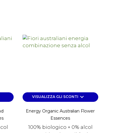
own
keyboard_arrow_down
VISUALIZZA GLI SCONTI
nd
Energy Organic Australian Flower
es
Essences
lcol
100% biologico + 0% alcol