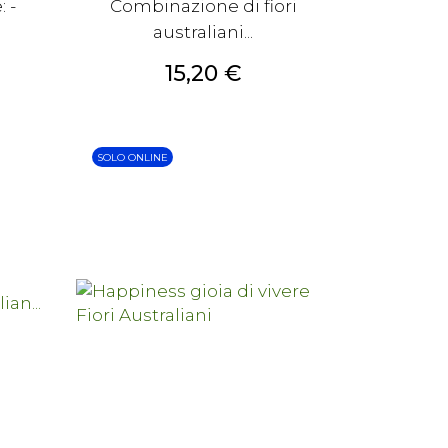
 -
Combinazione di fiori
australiani...
Prezzo
15,20 €
SOLO ONLINE