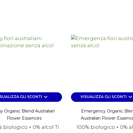
keyboard_arrow_down
keyboard_arrow_d
ISUALIZZA GLI SCONTI
VISUALIZZA GLI SCONTI
y Organic Blend Australian
Emergency Organic Ble
Flower Essences
Australian Flower Essenc
 biologico + 0% alcol Ti
100% biologico + 0% a