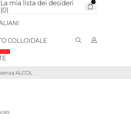
La mia lista dei desideri
0
(
0
)
ALIANI
TO COLLOIDALE
ECIALI
TE
i senza ALCOL