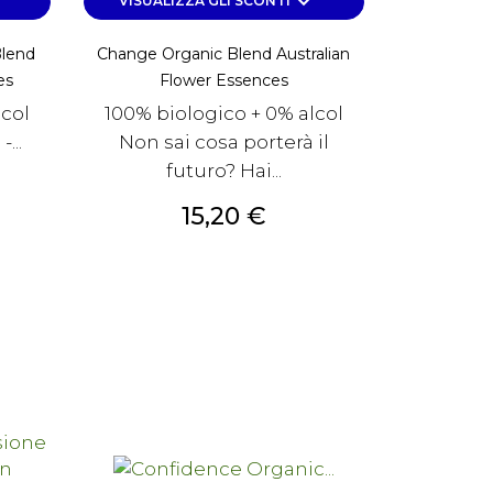
own
keyboard_arrow_down
VISUALIZZA GLI SCONTI
Blend
Change Organic Blend Australian
es
Flower Essences
lcol
100% biologico + 0% alcol
...
Non sai cosa porterà il
futuro? Hai...
Prezzo
15,20 €