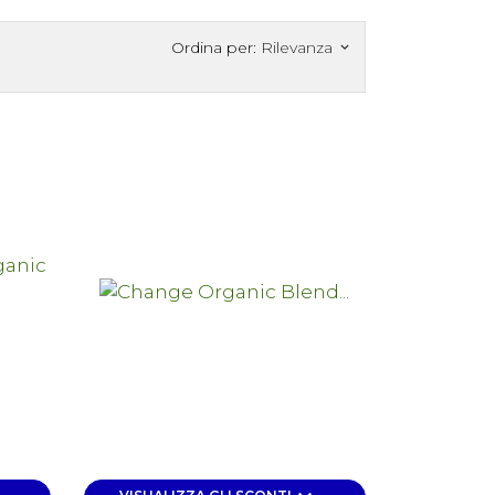
Ordina per:
Rilevanza
keyboard_arrow_down