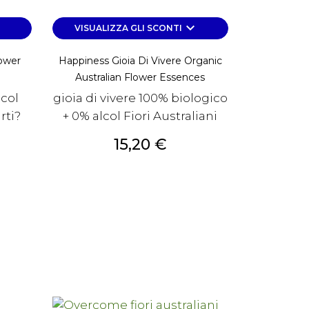
own
keyboard_arrow_down
VISUALIZZA GLI SCONTI
lower
Happiness Gioia Di Vivere Organic
Australian Flower Essences
lcol
gioia di vivere 100% biologico
rti?
+ 0% alcol Fiori Australiani
Prezzo
15,20 €