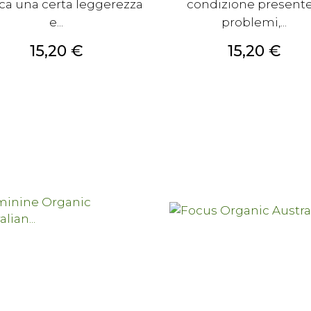
a una certa leggerezza
condizione presente:
e...
problemi,...
Prezzo
Prezzo
15,20 €
15,20 €