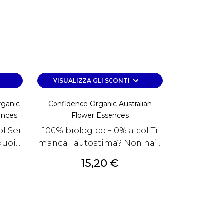
own
keyboard_arrow_down
VISUALIZZA GLI SCONTI
ganic
Confidence Organic Australian
ences
Flower Essences
l Sei
100% biologico + 0% alcol Ti
uoi...
manca l'autostima? Non hai...
Prezzo
15,20 €