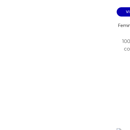
V
Femin
100
co