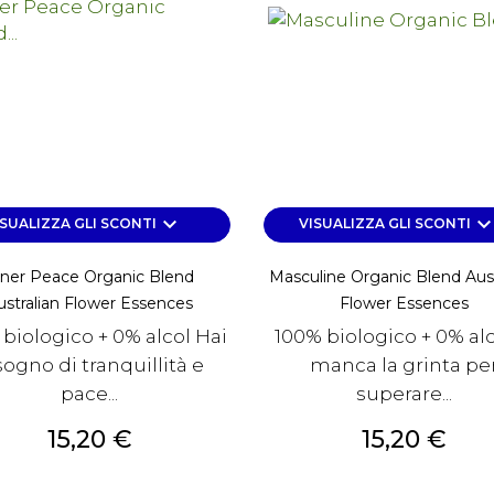
keyboard_arrow_down
keyboard_arrow_d
ISUALIZZA GLI SCONTI
VISUALIZZA GLI SCONTI
nner Peace Organic Blend
Masculine Organic Blend Aust
ustralian Flower Essences
Flower Essences
biologico + 0% alcol Hai
100% biologico + 0% alc
sogno di tranquillità e
manca la grinta pe
pace...
superare...
Prezzo
Prezzo
15,20 €
15,20 €