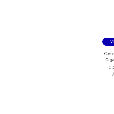
V
Comm
Organ
100