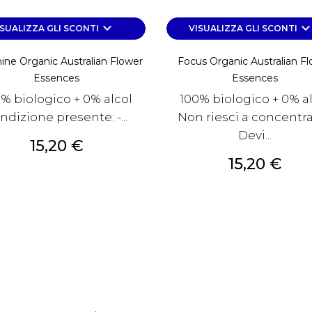
keyboard_arrow_down
keyboard_arrow_d
ISUALIZZA GLI SCONTI
VISUALIZZA GLI SCONTI
ine Organic Australian Flower
Focus Organic Australian F
Essences
Essences
% biologico + 0% alcol
100% biologico + 0% a
ndizione presente: -...
Non riesci a concentra
Devi...
Prezzo
15,20 €
Prezzo
15,20 €