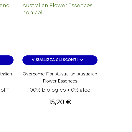
own
keyboard_arrow_down
VISUALIZZA GLI SCONTI
ralian
Overcome Fiori Australiani Australian
Flower Essences
ol Ti
100% biologico + 0% alcol
r
Prezzo
15,20 €