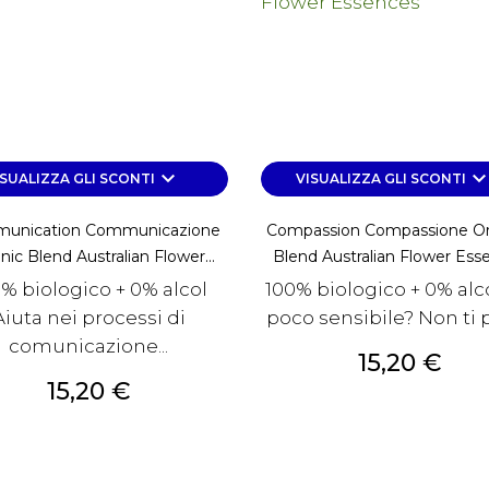
keyboard_arrow_down
keyboard_arrow_d
ISUALIZZA GLI SCONTI
VISUALIZZA GLI SCONTI
unication Communicazione
Compassion Compassione Or
ic Blend Australian Flower...
Blend Australian Flower Ess
% biologico + 0% alcol
100% biologico + 0% alco
Aiuta nei processi di
poco sensibile? Non ti p
comunicazione...
Prezzo
15,20 €
Prezzo
15,20 €