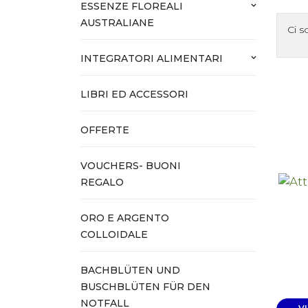
ESSENZE FLOREALI
keyboard_arrow_down
AUSTRALIANE
Ci s
INTEGRATORI ALIMENTARI
keyboard_arrow_down
LIBRI ED ACCESSORI
OFFERTE
VOUCHERS- BUONI
REGALO
ORO E ARGENTO
COLLOIDALE
BACHBLÜTEN UND
BUSCHBLÜTEN FÜR DEN
NOTFALL