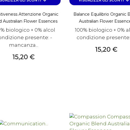
keyboard_arrow_down
keyboard_arrow_d
ISUALIZZA GLI SCONTI
VISUALIZZA GLI SCONTI
tiveness Attenzione Organic
Balance Equilibrio Organic 
d Australian Flower Essences
Australian Flower Essenc
% biologico + 0% alcol
100% biologico + 0% a
ondizione presente: -
condizione presente: -
mancanza...
Prezzo
15,20 €
Prezzo
15,20 €