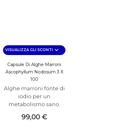
keyboard_arrow_down
VISUALIZZA GLI SCONTI
Capsule Di Alghe Marroni
Ascophyllum Nodosum 3 X
100
Alghe marroni fonte di
iodio per un
metabolismo sano.
Prezzo
99,00 €