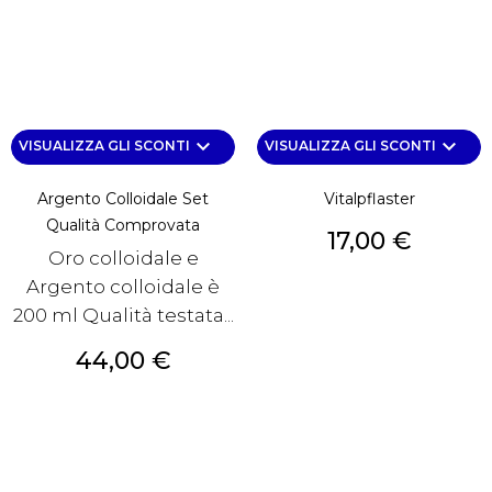
keyboard_arrow_down
keyboard_arrow_down
VISUALIZZA GLI SCONTI
VISUALIZZA GLI SCONTI
Argento Colloidale Set
Vitalpflaster
Qualità Comprovata
Prezzo
17,00 €
Oro colloidale e
Argento colloidale è
200 ml Qualità testata...
Prezzo
44,00 €