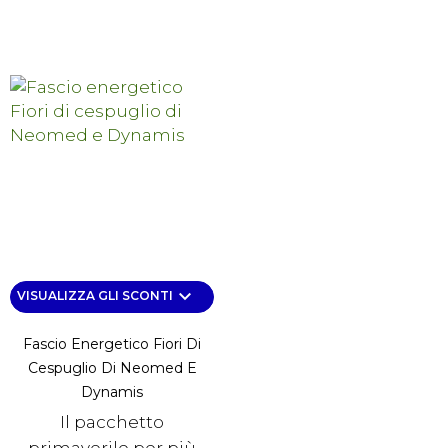
keyboard_arrow_down
VISUALIZZA GLI SCONTI
Fascio Energetico Fiori Di
Cespuglio Di Neomed E
Dynamis
Il pacchetto
primaverile per più