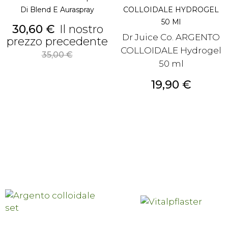
Di Blend E Auraspray
COLLOIDALE HYDROGEL
50 Ml
Prezzo
30,60 €
Il nostro
Dr Juice Co. ARGENTO
prezzo precedente
COLLOIDALE Hydrogel
Prezzo
35,00 €
base
50 ml
Prezzo
19,90 €