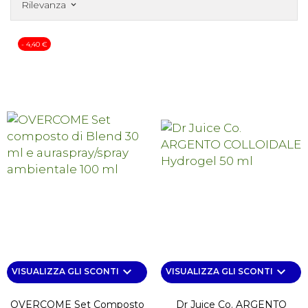
Rilevanza
keyboard_arrow_down
- 4,40 €
keyboard_arrow_down
keyboard_arrow_down
VISUALIZZA GLI SCONTI
VISUALIZZA GLI SCONTI
OVERCOME Set Composto
Dr Juice Co. ARGENTO