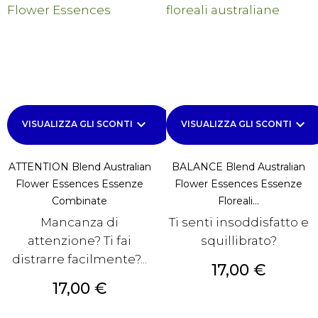
keyboard_arrow_down
keyboard_arrow_down
VISUALIZZA GLI SCONTI
VISUALIZZA GLI SCONTI
ATTENTION Blend Australian
BALANCE Blend Australian
Flower Essences Essenze
Flower Essences Essenze
Combinate
Floreali...
Mancanza di
Ti senti insoddisfatto e
attenzione? Ti fai
squillibrato?
distrarre facilmente?...
Prezzo
17,00 €
Prezzo
17,00 €