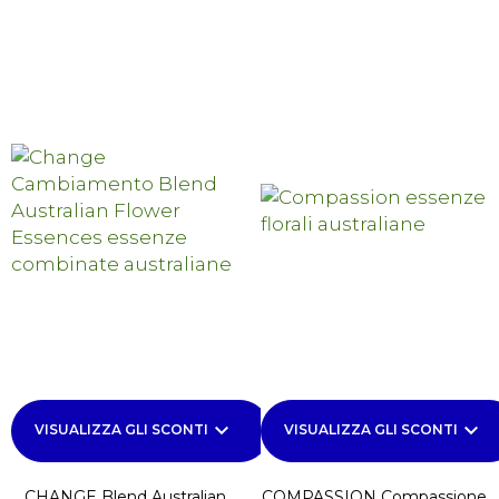
keyboard_arrow_down
keyboard_arrow_down
VISUALIZZA GLI SCONTI
VISUALIZZA GLI SCONTI
CHANGE Blend Australian
COMPASSION Compassione