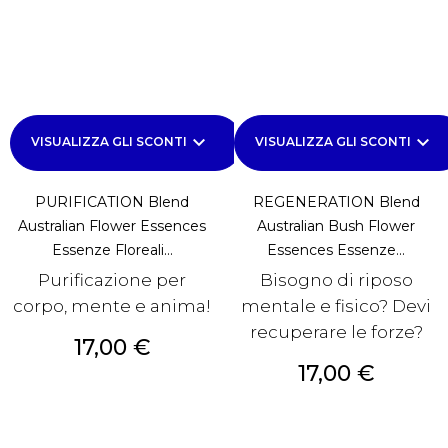
keyboard_arrow_down
keyboard_arrow_down
VISUALIZZA GLI SCONTI
VISUALIZZA GLI SCONTI
PURIFICATION Blend
REGENERATION Blend
Australian Flower Essences
Australian Bush Flower
Essenze Floreali...
Essences Essenze...
Purificazione per
Bisogno di riposo
corpo, mente e anima!
mentale e fisico? Devi
recuperare le forze?
Prezzo
17,00 €
Prezzo
17,00 €