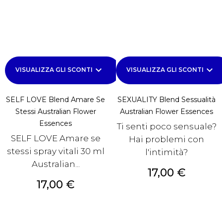
keyboard_arrow_down
keyboard_arrow_down
VISUALIZZA GLI SCONTI
VISUALIZZA GLI SCONTI
SELF LOVE Blend Amare Se
SEXUALITY Blend Sessualità
Stessi Australian Flower
Australian Flower Essences
Essences
Ti senti poco sensuale?
SELF LOVE Amare se
Hai problemi con
stessi spray vitali 30 ml
l'intimità?
Australian...
Prezzo
17,00 €
Prezzo
17,00 €