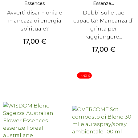
Essences
Essenze...
Avverti disarmonia e
Dubbi sulle tue
mancaza di energia
capacità? Mancanza di
spirituale?
grinta per
raggiungere...
Prezzo
17,00 €
Prezzo
17,00 €
- 4,40 €