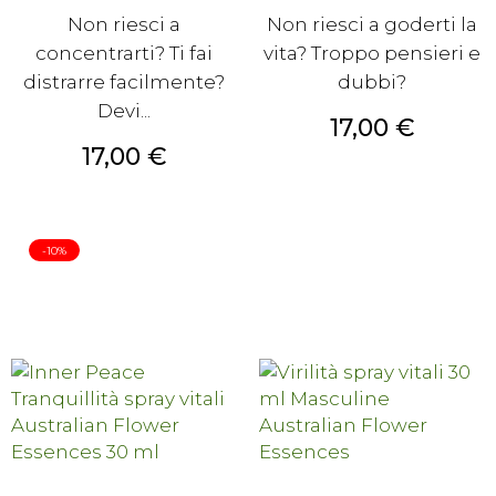
Non riesci a
Non riesci a goderti la
concentrarti? Ti fai
vita? Troppo pensieri e
distrarre facilmente?
dubbi?
Devi...
Prezzo
17,00 €
Prezzo
17,00 €
-10%