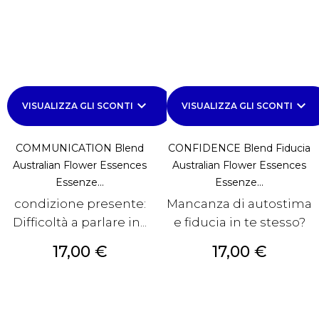
keyboard_arrow_down
keyboard_arrow_down
VISUALIZZA GLI SCONTI
VISUALIZZA GLI SCONTI
COMMUNICATION Blend
CONFIDENCE Blend Fiducia
Australian Flower Essences
Australian Flower Essences
Essenze...
Essenze...
condizione presente:
Mancanza di autostima
Difficoltà a parlare in...
e fiducia in te stesso?
Prezzo
Prezzo
17,00 €
17,00 €