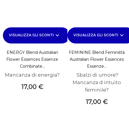
keyboard_arrow_down
keyboard_arrow_down
VISUALIZZA GLI SCONTI
VISUALIZZA GLI SCONTI
ENERGY Blend Australian
FEMININE Blend Feminilità
Flower Essences Essenze
Australian Flower Essences
Combinate...
Essenze...
Mancanza di energia?
Sbalzi di umore?
Mancanza d intuito
Prezzo
17,00 €
feminile?
Prezzo
17,00 €