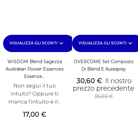
keyboard_arrow_down
keyboard_arrow_down
VISUALIZZA GLI SCONTI
VISUALIZZA GLI SCONTI
WISDOM Blend Sagezza
OVERCOME Set Composto
Australian Flower Essences
Di Blend E Auraspray
Essenze...
Prezzo
30,60 €
Il nostro
Non segui il tuo
prezzo precedente
intuito? Oppure ti
Prezzo
35,00 €
manca l'intuito e il...
base
Prezzo
17,00 €