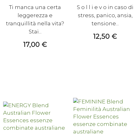
Ti manca una certa
S o l l i e v o in caso di
leggerezza e
stress, panico, ansia,
tranquillità nella vita?
tensione...
Stai...
Prezzo
12,50 €
Prezzo
17,00 €