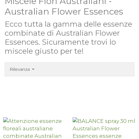
Miscele Fiori Australiani -
Australian Flower Essences
Ecco tutta la gamma delle essenze
combinate di Australian Flower
Essences. Sicuramente trovi lo
miscele giusto per te!
Rilevanza
keyboard_arrow_down