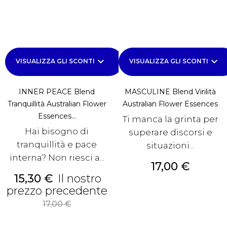
keyboard_arrow_down
keyboard_arrow_down
VISUALIZZA GLI SCONTI
VISUALIZZA GLI SCONTI
INNER PEACE Blend
MASCULINE Blend Virilità
Tranquillità Australian Flower
Australian Flower Essences
Essences...
Ti manca la grinta per
Hai bisogno di
superare discorsi e
tranquillità e pace
situazioni...
interna? Non riesci a...
Prezzo
17,00 €
Prezzo
15,30 €
Il nostro
prezzo precedente
Prezzo
17,00 €
base