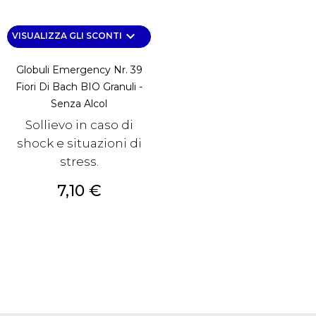
keyboard_arrow_down
VISUALIZZA GLI SCONTI
Globuli Emergency Nr. 39
Fiori Di Bach BIO Granuli -
Senza Alcol
Sollievo in caso di
shock e situazioni di
stress.
Prezzo
7,10 €