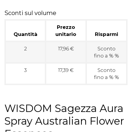
Sconti sul volume
Prezzo
Quantità
unitario
Risparmi
2
17,96 €
Sconto
fino a % %
3
17,39 €
Sconto
fino a % %
WISDOM Sagezza Aura
Spray Australian Flower