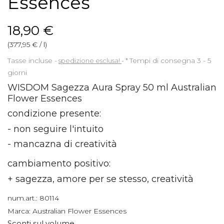
Essences
18,90 €
(377,95 € / l)
Tasse incluse
spedizione esclusa!
*
Tempi di consegna 3 - 5
giorni
WISDOM Sagezza Aura Spray 50 ml Australian
Flower Essences
condizione presente:
- non seguire l'intuito
- mancazna di creatività
cambiamento positivo:
+ sagezza, amore per se stesso, creatività
num.art.:
80114
Marca:
Australian Flower Essences
Sconti sul volume