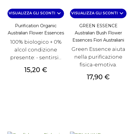
keyboard_arrow_down
keyboard_arrow_down
VISUALIZZA GLI SCONTI
VISUALIZZA GLI SCONTI
Purification Organic
GREEN ESSENCE
Australian Flower Essences
Australian Bush Flower
Essences Fiori Australiani
100% biologico + 0%
Green Essence aiuta
alcol condizione
nella purificazione
presente: - sentirsi...
fisica-emotiva.
Prezzo
15,20 €
Prezzo
17,90 €