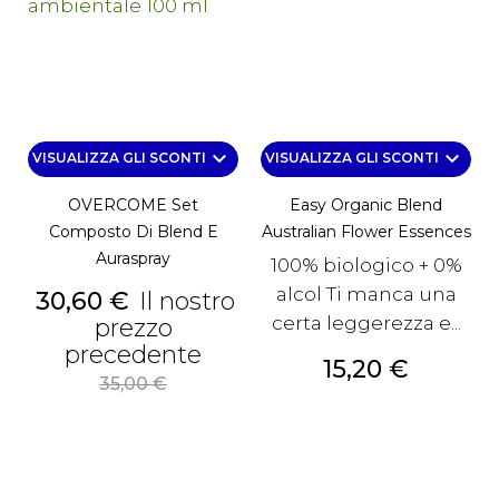
keyboard_arrow_down
keyboard_arrow_down
VISUALIZZA GLI SCONTI
VISUALIZZA GLI SCONTI
OVERCOME Set
Easy Organic Blend
Composto Di Blend E
Australian Flower Essences
Auraspray
100% biologico + 0%
alcol Ti manca una
Prezzo
30,60 €
Il nostro
certa leggerezza e...
prezzo
Prezzo
precedente
Prezzo
15,20 €
base
35,00 €