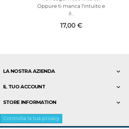
Oppure ti manca l'intuito e
il...
Prezzo
17,00 €

LA NOSTRA AZIENDA

IL TUO ACCOUNT

STORE INFORMATION
Controlla la tua privacy