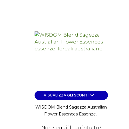
keyboard_arrow_down
VISUALIZZA GLI SCONTI
WISDOM Blend Sagezza Australian
Flower Essences Essenze...
Non segui il tuo intuito?