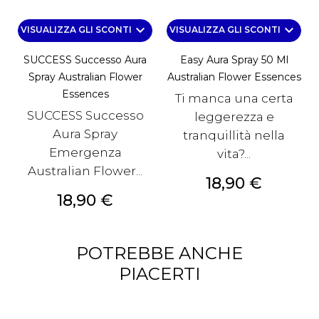
keyboard_arrow_down
keyboard_arrow_down
VISUALIZZA GLI SCONTI
VISUALIZZA GLI SCONTI
SUCCESS Successo Aura
Easy Aura Spray 50 Ml
Spray Australian Flower
Australian Flower Essences
Essences
Ti manca una certa
SUCCESS Successo
leggerezza e
Aura Spray
tranquillità nella
Emergenza
vita?...
Australian Flower...
Prezzo
18,90 €
Prezzo
18,90 €
POTREBBE ANCHE
PIACERTI