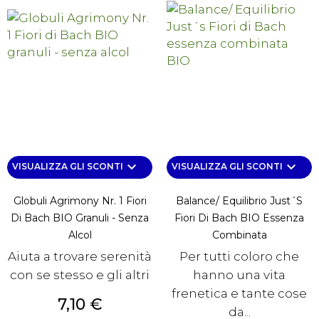
keyboard_arrow_down
keyboard_arrow_down
VISUALIZZA GLI SCONTI
VISUALIZZA GLI SCONTI
Globuli Agrimony Nr. 1 Fiori
Balance/ Equilibrio Just´s
Di Bach BIO Granuli - Senza
Fiori Di Bach BIO Essenza
Alcol
Combinata
Aiuta a trovare serenità
Per tutti coloro che
con se stesso e gli altri
hanno una vita
frenetica e tante cose
Prezzo
7,10 €
da...