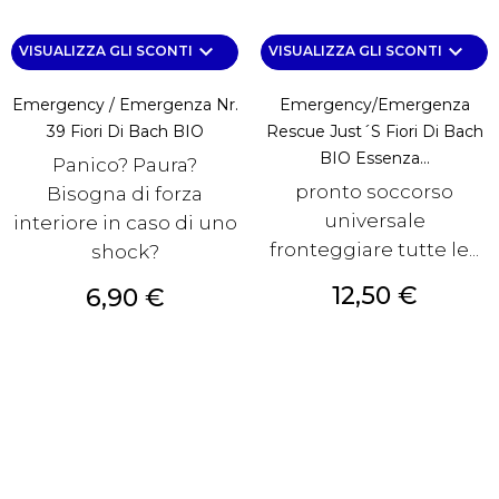
keyboard_arrow_down
keyboard_arrow_down
VISUALIZZA GLI SCONTI
VISUALIZZA GLI SCONTI
Emergency / Emergenza Nr.
Emergency/Emergenza
39 Fiori Di Bach BIO
Rescue Just´s Fiori Di Bach
BIO Essenza...
Panico? Paura?
pronto soccorso
Bisogna di forza
universale
interiore in caso di uno
fronteggiare tutte le...
shock?
Prezzo
12,50 €
Prezzo
6,90 €