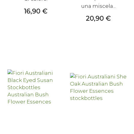
una miscela...
Prezzo
16,90 €
Prezzo
20,90 €