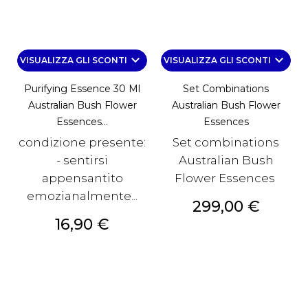
keyboard_arrow_down
keyboard_arrow_down
VISUALIZZA GLI SCONTI
VISUALIZZA GLI SCONTI
Purifying Essence 30 Ml
Set Combinations
Australian Bush Flower
Australian Bush Flower
Essences...
Essences
condizione presente:
Set combinations
- sentirsi
Australian Bush
appensantito
Flower Essences
emozianalmente...
Prezzo
299,00 €
Prezzo
16,90 €