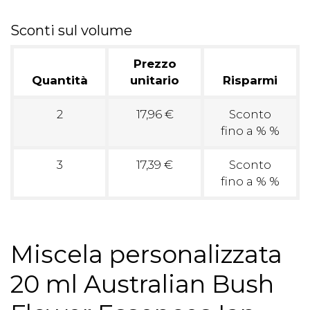
Sconti sul volume
Prezzo
Quantità
unitario
Risparmi
2
17,96 €
Sconto
fino a % %
3
17,39 €
Sconto
fino a % %
Miscela personalizzata
20 ml Australian Bush