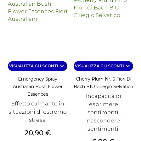
keyboard_arrow_down
keyboard_arrow_down
VISUALIZZA GLI SCONTI
VISUALIZZA GLI SCONTI
Emergency Spray
Cherry Plum Nr. 6 Fiori Di
Australian Bush Flower
Bach BIO Ciliegio Selvatico
Essences
Incapacità di
Effetto calmante in
esprimere
situazioni di estremo
sentimenti,
stress.
nascondere
sentimenti.
Prezzo
20,90 €