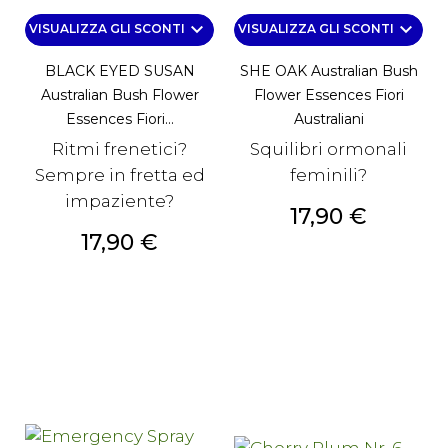
keyboard_arrow_down
keyboard_arrow_down
VISUALIZZA GLI SCONTI
VISUALIZZA GLI SCONTI
BLACK EYED SUSAN
SHE OAK Australian Bush
Australian Bush Flower
Flower Essences Fiori
Essences Fiori...
Australiani
Ritmi frenetici?
Squilibri ormonali
Sempre in fretta ed
feminili?
impaziente?
Prezzo
17,90 €
Prezzo
17,90 €