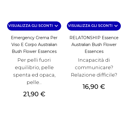
keyboard_arrow_down
keyboard_arrow_down
VISUALIZZA GLI SCONTI
VISUALIZZA GLI SCONTI
Emergency Crema Per
RELATONSHIP Essence
Viso E Corpo Australian
Australian Bush Flower
Bush Flower Essences
Essences
Per pelli fuori
Incapacità di
equilibrio, pelle
communicare?
spenta ed opaca,
Relazione difficile?
pelle...
Prezzo
16,90 €
Prezzo
21,90 €