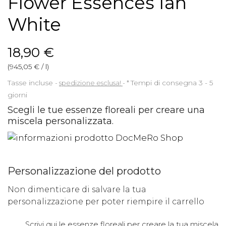
Flower Essences Ian
White
18,90 €
(945,05 € / l)
Tasse incluse
spedizione esclusa!
*
Tempi di consegna 3 - 5
giorni
Scegli le tue essenze floreali per creare una
miscela personalizzata.
Personalizzazione del prodotto
Non dimenticare di salvare la tua
personalizzazione per poter riempire il carrello
Scrivi qui le essenze floreali per creare la tua miscela