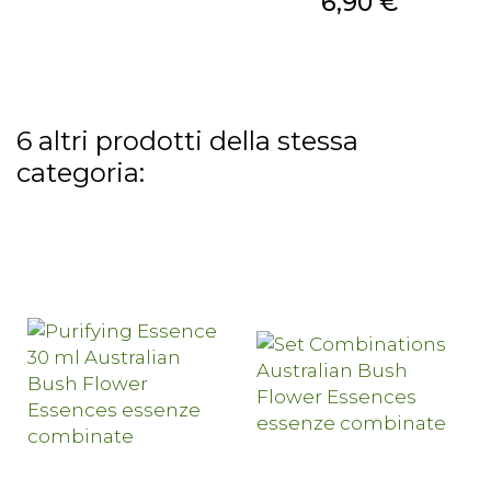
Prezzo
6,90 €
6 altri prodotti della stessa
categoria: