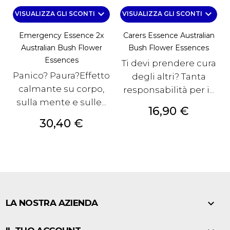
keyboard_arrow_down
keyboard_arrow_down
VISUALIZZA GLI SCONTI
VISUALIZZA GLI SCONTI
Emergency Essence 2x
Carers Essence Australian
Australian Bush Flower
Bush Flower Essences
Essences
Ti devi prendere cura
Panico? Paura?Effetto
degli altri? Tanta
calmante su corpo,
responsabilità per i...
sulla mente e sulle...
Prezzo
16,90 €
Prezzo
30,40 €

LA NOSTRA AZIENDA