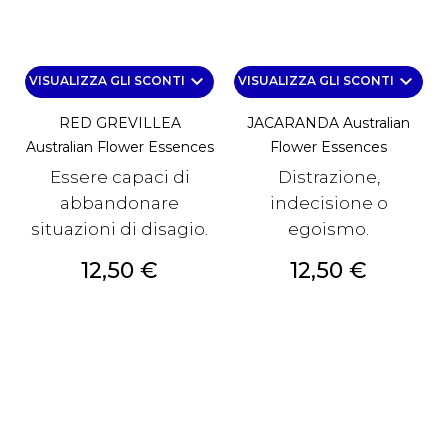
keyboard_arrow_down
keyboard_arrow_down
VISUALIZZA GLI SCONTI
VISUALIZZA GLI SCONTI
RED GREVILLEA
JACARANDA Australian
Australian Flower Essences
Flower Essences
Essere capaci di
Distrazione,
abbandonare
indecisione o
situazioni di disagio.
egoismo.
Prezzo
Prezzo
12,50 €
12,50 €