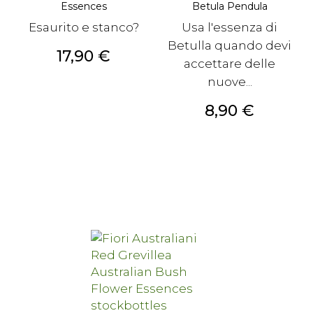
Essences
Betula Pendula
Esaurito e stanco?
Usa l'essenza di
Betulla quando devi
Prezzo
17,90 €
accettare delle
nuove...
Prezzo
8,90 €