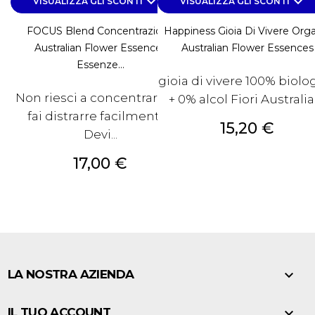
keyboard_arrow_down
keyboard_arrow_down
VISUALIZZA GLI SCONTI
VISUALIZZA GLI SCONTI
FOCUS Blend Concentrazione
Happiness Gioia Di Vivere Org
Australian Flower Essences
Australian Flower Essences
Essenze...
gioia di vivere 100% biolo
Non riesci a concentrarti? Ti
+ 0% alcol Fiori Australia
fai distrarre facilmente?
Prezzo
15,20 €
Devi...
Prezzo
17,00 €

LA NOSTRA AZIENDA

IL TUO ACCOUNT