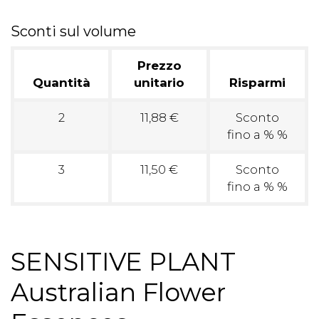
Sconti sul volume
Prezzo
Quantità
unitario
Risparmi
2
11,88 €
Sconto
fino a % %
3
11,50 €
Sconto
fino a % %
SENSITIVE PLANT
Australian Flower