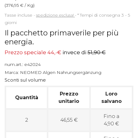
(376,95 € / Kg)
Tasse incluse
spedizione esclusa!
*
Tempi di consegna 3 - 5
giorni
Il pacchetto primaverile per più
energia.
Prezzo speciale 44,-€
invece di
51,90 €
num.art.:
e42024
Marca:
NEOMED Algen Nahrungsergänzung
Sconti sul volume
Prezzo
Loro
Quantità
unitario
salvano
Fino a
2
46,55 €
4,90 €