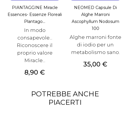
PIANTAGGINE Miracle
NEOMED Capsule Di
Essences- Essenze Floreali
Alghe Marroni
Plantago...
Ascophyllum Nodosum
100
In modo
Alghe marroni fonte
consapevole...
di iodio per un
Riconoscere il
metabolismo sano.
proprio valore
Miracle...
Prezzo
35,00 €
Prezzo
8,90 €
POTREBBE ANCHE
PIACERTI