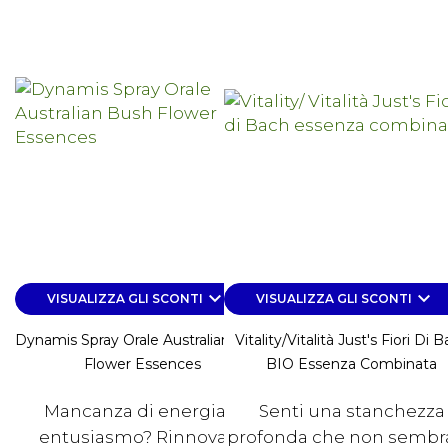
keyboard_arrow_down
keyboard_arrow_down
VISUALIZZA GLI SCONTI
VISUALIZZA GLI SCONTI
Dynamis Spray Orale Australian Bush
Vitality/Vitalità Just's Fiori Di 
Flower Essences
BIO Essenza Combinata
Mancanza di energia e
Senti una stanchezza
entusiasmo? Rinnova la
profonda che non sembra