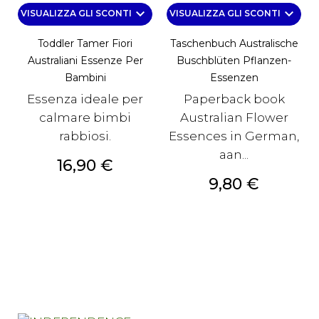
keyboard_arrow_down
keyboard_arrow_down
VISUALIZZA GLI SCONTI
VISUALIZZA GLI SCONTI
Toddler Tamer Fiori
Taschenbuch Australische
Australiani Essenze Per
Buschblüten Pflanzen-
Bambini
Essenzen
Essenza ideale per
Paperback book
calmare bimbi
Australian Flower
rabbiosi.
Essences in German,
aan...
Prezzo
16,90 €
Prezzo
9,80 €