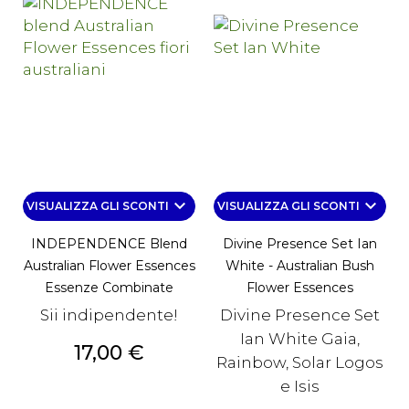
keyboard_arrow_down
keyboard_arrow_down
VISUALIZZA GLI SCONTI
VISUALIZZA GLI SCONTI
INDEPENDENCE Blend
Divine Presence Set Ian
Australian Flower Essences
White - Australian Bush
Essenze Combinate
Flower Essences
Sii indipendente!
Divine Presence Set
Ian White Gaia,
Prezzo
17,00 €
Rainbow, Solar Logos
e Isis