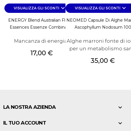
keyboard_arrow_down
keyboard_arrow_down
VISUALIZZA GLI SCONTI
VISUALIZZA GLI SCONTI
ENERGY Blend Australian Flower
NEOMED Capsule Di Alghe Mar
Essences Essenze Combinate...
Ascophyllum Nodosum 10
Mancanza di energia?
Alghe marroni fonte di i
per un metabolismo san
Prezzo
17,00 €
Prezzo
35,00 €

LA NOSTRA AZIENDA

IL TUO ACCOUNT