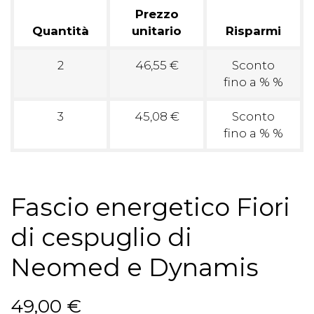
Prezzo
Quantità
unitario
Risparmi
2
46,55 €
Sconto
fino a % %
3
45,08 €
Sconto
fino a % %
Fascio energetico Fiori
di cespuglio di
Neomed e Dynamis
49,00 €