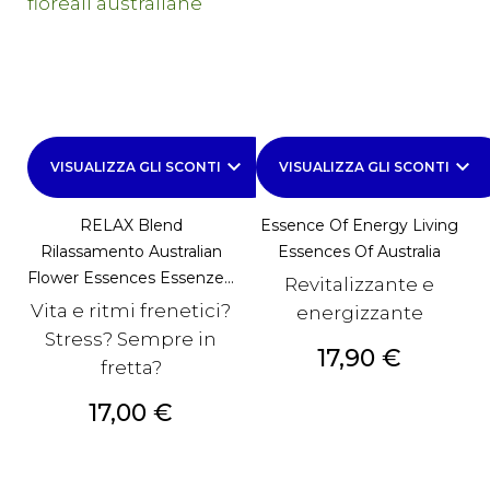
keyboard_arrow_down
keyboard_arrow_down
VISUALIZZA GLI SCONTI
VISUALIZZA GLI SCONTI
RELAX Blend
Essence Of Energy Living
Rilassamento Australian
Essences Of Australia
Flower Essences Essenze...
Revitalizzante e
Vita e ritmi frenetici?
energizzante
Stress? Sempre in
Prezzo
17,90 €
fretta?
Prezzo
17,00 €