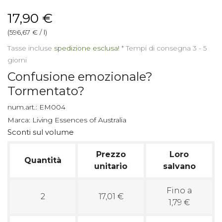
17,90 €
(596,67 € / l)
Tasse incluse
spedizione esclusa!
*
Tempi di consegna 3 - 5
giorni
Confusione emozionale?
Tormentato?
num.art.:
EM004
Marca:
Living Essences of Australia
Sconti sul volume
Prezzo
Loro
Quantità
unitario
salvano
Fino a
2
17,01 €
1,79 €