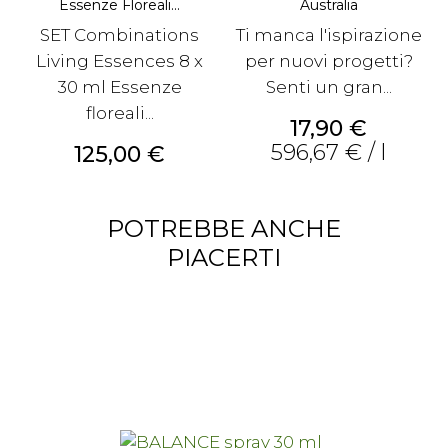
Essenze Floreali...
Australia
SET Combinations
Ti manca l'ispirazione
Living Essences 8 x
per nuovi progetti?
30 ml Essenze
Senti un gran...
floreali...
Prezzo
17,90 €
596,67 € / l
Prezzo
125,00 €
POTREBBE ANCHE
PIACERTI