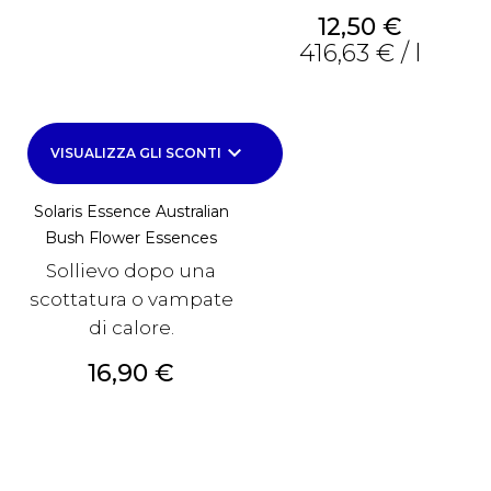
Prezzo
12,50 €
416,63 € / l
keyboard_arrow_down
VISUALIZZA GLI SCONTI
Solaris Essence Australian
Bush Flower Essences
Sollievo dopo una
scottatura o vampate
di calore.
Prezzo
16,90 €