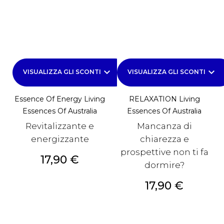
keyboard_arrow_down
keyboard_arrow_down
VISUALIZZA GLI SCONTI
VISUALIZZA GLI SCONTI
Essence Of Energy Living
RELAXATION Living
Essences Of Australia
Essences Of Australia
Revitalizzante e
Mancanza di
energizzante
chiarezza e
prospettive non ti fa
Prezzo
17,90 €
dormire?
Prezzo
17,90 €