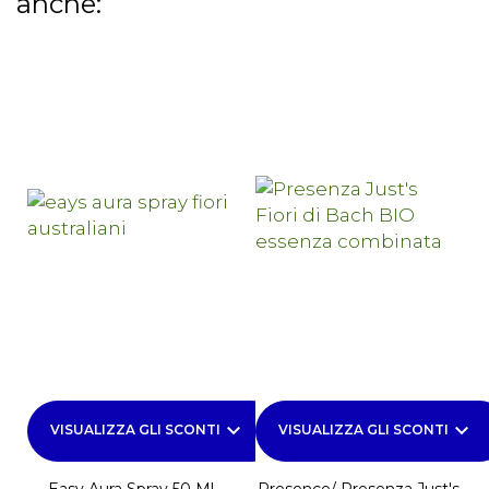
anche:
keyboard_arrow_down
keyboard_arrow_down
VISUALIZZA GLI SCONTI
VISUALIZZA GLI SCONTI
Easy Aura Spray 50 Ml
Presence/ Presenza Just's