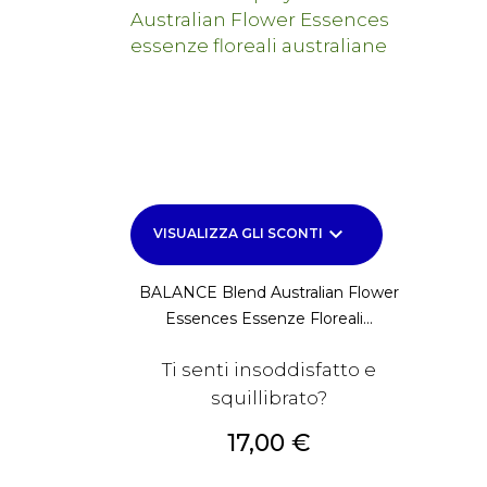
keyboard_arrow_down
VISUALIZZA GLI SCONTI
BALANCE Blend Australian Flower
Essences Essenze Floreali...
Ti senti insoddisfatto e
squillibrato?
Prezzo
17,00 €