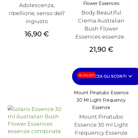
Flower Essences
Adolescenza,
Body Beautiful
ribellione, senso dell'
Crema Australian
ingiusto
Bush Flower
Prezzo
16,90 €
Essences essenze...
Prezzo
21,90 €
keyboard_arrow_down
IN SALDO!
VISUALIZZA GLI SCONTI
Mount Pinatubo Essence
30 Ml Light Frequency
Essenze
Mount Pinatubo
Essence 30 ml Light
Frequency Essenze