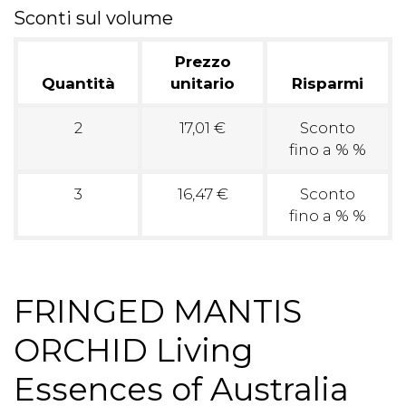
Sconti sul volume
Prezzo
Quantità
unitario
Risparmi
2
17,01 €
Sconto
fino a % %
3
16,47 €
Sconto
fino a % %
FRINGED MANTIS
ORCHID Living
Essences of Australia