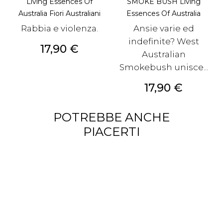
Living Essences Of
SMOKE BUSH Living
Australia Fiori Australiani
Essences Of Australia
Rabbia e violenza.
Ansie varie ed
indefinite? West
Prezzo
17,90 €
Australian
Smokebush unisce...
Prezzo
17,90 €
POTREBBE ANCHE
PIACERTI