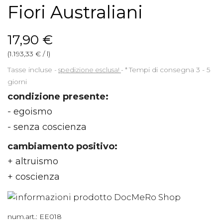
Fiori Australiani
17,90 €
(1.193,33 € / l)
Tasse incluse
spedizione esclusa!
*
Tempi di consegna 3 - 5
giorni
condizione presente:
- egoismo
- senza coscienza
cambiamento positivo:
+ altruismo
+ coscienza
num.art.:
EE018