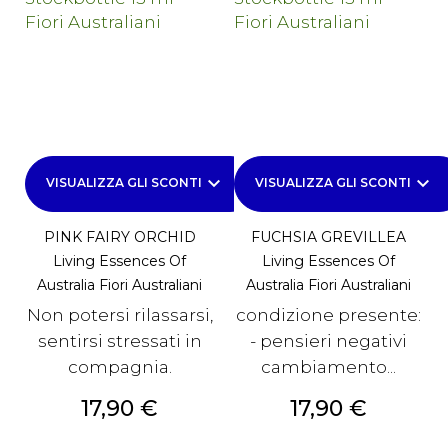
keyboard_arrow_down
keyboard_arrow_down
VISUALIZZA GLI SCONTI
VISUALIZZA GLI SCONTI
PINK FAIRY ORCHID
FUCHSIA GREVILLEA
Living Essences Of
Living Essences Of
Australia Fiori Australiani
Australia Fiori Australiani
Non potersi rilassarsi,
condizione presente:
sentirsi stressati in
- pensieri negativi
compagnia.
cambiamento...
Prezzo
Prezzo
17,90 €
17,90 €