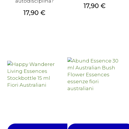
autodisciplina?
Prezzo
17,90 €
Prezzo
17,90 €