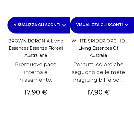
keyboard_arrow_down
keyboard_arrow_down
VISUALIZZA GLI SCONTI
VISUALIZZA GLI SCONTI
BROWN BORONIA Living
WHITE SPIDER ORCHID
Essences Essenze Floreali
Living Essences Of
Australiane
Australia
Promuove pace
Per tutti coloro che
interna e
seguono delle mete
rilasamento.
irragiungibili e poi...
Prezzo
Prezzo
17,90 €
17,90 €