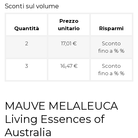
Sconti sul volume
Prezzo
Quantità
unitario
Risparmi
2
17,01 €
Sconto
fino a % %
3
16,47 €
Sconto
fino a % %
MAUVE MELALEUCA
Living Essences of
Australia