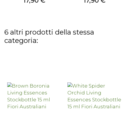
Prezzo
Prezzo
17,90 €
17,90 €
6 altri prodotti della stessa
categoria: