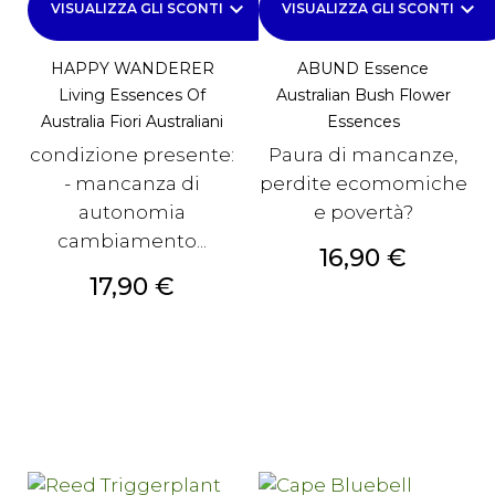
keyboard_arrow_down
keyboard_arrow_down
VISUALIZZA GLI SCONTI
VISUALIZZA GLI SCONTI
HAPPY WANDERER
ABUND Essence
Living Essences Of
Australian Bush Flower
Australia Fiori Australiani
Essences
condizione presente:
Paura di mancanze,
- mancanza di
perdite ecomomiche
autonomia
e povertà?
cambiamento...
Prezzo
16,90 €
Prezzo
17,90 €