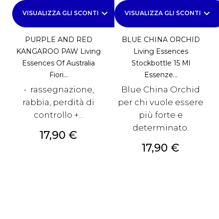
keyboard_arrow_down
keyboard_arrow_down
VISUALIZZA GLI SCONTI
VISUALIZZA GLI SCONTI
PURPLE AND RED
BLUE CHINA ORCHID
KANGAROO PAW Living
Living Essences
Essences Of Australia
Stockbottle 15 Ml
Fiori...
Essenze...
- rassegnazione,
Blue China Orchid
rabbia, perdità di
per chi vuole essere
controllo +...
più forte e
determinato.
Prezzo
17,90 €
Prezzo
17,90 €