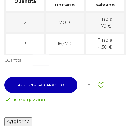
Quantità
unitario
salvano
Fino a
2
17,01 €
1,79 €
Fino a
3
16,47 €
4,30 €
Quantità
AGGIUNGI AL CARRELLO
0

in magazzino