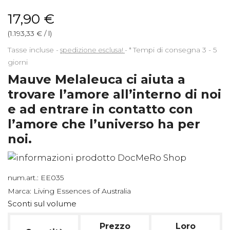
17,90 €
(1.193,33 € / l)
Tasse incluse
spedizione esclusa!
*
Tempi di consegna 3 - 5
giorni
Mauve Melaleuca ci aiuta a
trovare l’amore all’interno di noi
e ad entrare in contatto con
l’amore che l’universo ha per
noi.
num.art.:
EE035
Marca:
Living Essences of Australia
Sconti sul volume
Prezzo
Loro