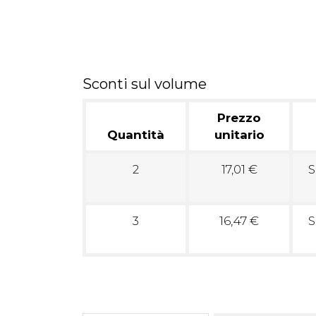
Sconti sul volume
Prezzo
Quantità
unitario
2
17,01 €
S
3
16,47 €
S