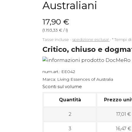
Australiani
17,90 €
(1.193,33 € / l)
Tasse incluse
spedizione esclusa!
*
Tempi di
Critico, chiuso e dogma
num.art.:
EE042
Marca:
Living Essences of Australia
Sconti sul volume
Quantità
Prezzo uni
2
17,01 €
3
16,47 €