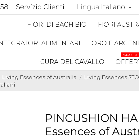
858
Servizio Clienti
Lingua:
Italiano
keyboard_arrow_down
FIORI DI BACH BIO
FIORI AUSTR
INTEGRATORI ALIMENTARI
ORO E ARGEN
PREZZI SP
CURA DEL CAVALLO
OFFER
Living Essences of Australia
Living Essences S
aliani
PINCUSHION HAK
Essences of Austra