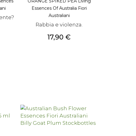
sences
ORANGE SPIKED PEA Living
ani
Essences Of Australia Fiori
Australiani
ente?
Rabbia e violenza.
Prezzo
17,90 €