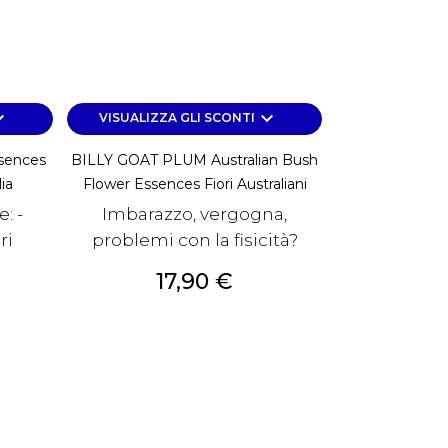
rrow_down
keyboard_arrow_down
VISUALIZZA GLI SCONTI
sences
BILLY GOAT PLUM Australian Bush
lia
Flower Essences Fiori Australiani
: -
Imbarazzo, vergogna,
ri
problemi con la fisicità?
Prezzo
17,90 €