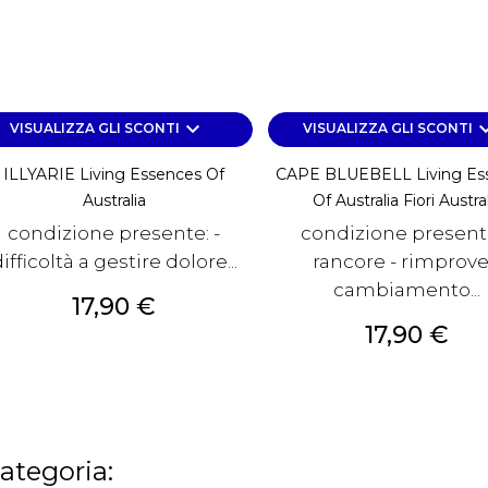
keyboard_arrow_down
keyboard_a
VISUALIZZA GLI SCONTI
VISUALIZZA GLI SCONTI
ILLYARIE Living Essences Of
CAPE BLUEBELL Living Es
Australia
Of Australia Fiori Austra
condizione presente: -
condizione presente
ifficoltà a gestire dolore...
rancore - rimprove
cambiamento...
Prezzo
17,90 €
Prezzo
17,90 €
categoria: