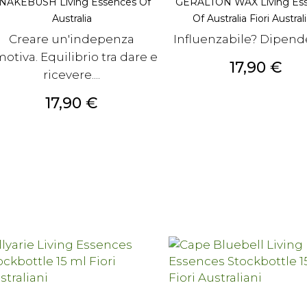
NAKEBUSH Living Essences Of
GERALTON WAX Living Es
Australia
Of Australia Fiori Australi
Creare un'indepenza
Influenzabile? Dipend
otiva. Equilibrio tra dare e
Prezzo
17,90 €
ricevere....
Prezzo
17,90 €