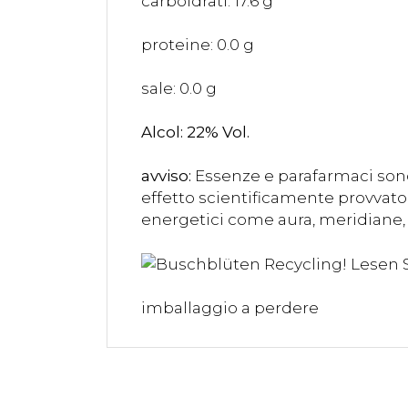
carboidrati: 17.6 g
proteine: 0.0 g
sale: 0.0 g
Alcol: 22% Vol.
avviso:
Essenze e parafarmaci sono
effetto scientificamente provvato 
energetici come aura, meridiane, 
imballaggio a perdere