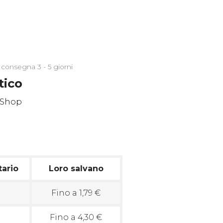
 consegna 3 - 5 giorni
tico
tario
Loro salvano
Fino a 1,79 €
Fino a 4,30 €