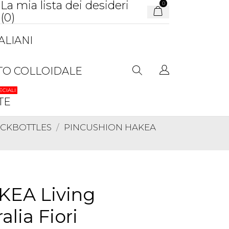
La mia lista dei desideri
0
(
0
)
ALIANI
TO COLLOIDALE
ECIALI
TE
TOCKBOTTLES
PINCUSHION HAKEA
EA Living
lia Fiori