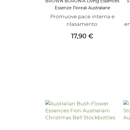
BROWN BORONIA Living Essences
S
Essenze Floreali Australiane
Promuove pace interna e
rilasamento.
em
Prezzo
17,90 €