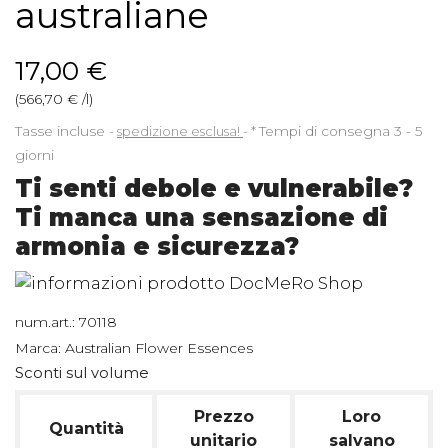
australiane
17,00 €
(566,70 € /l)
Tasse incluse
spedizione esclusa!
*
Tempi di consegna 3 - 5
giorni
Ti senti debole e vulnerabile?
Ti manca una sensazione di
armonia e sicurezza?
num.art.:
70118
Marca:
Australian Flower Essences
Sconti sul volume
Prezzo
Loro
Quantità
unitario
salvano