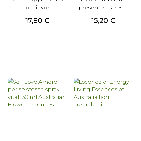
positivo?
presente: - stress...
Prezzo
Prezzo
17,90 €
15,20 €