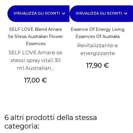
keyboard_arrow_down
keyboard_arrow_down
VISUALIZZA GLI SCONTI
VISUALIZZA GLI SCONTI
SELF LOVE Blend Amare
Essence Of Energy Living
Se Stessi Australian Flower
Essences Of Australia
Essences
Revitalizzante e
SELF LOVE Amare se
energizzante
stessi spray vitali 30
Prezzo
17,90 €
ml Australian...
Prezzo
17,00 €
6 altri prodotti della stessa
categoria: