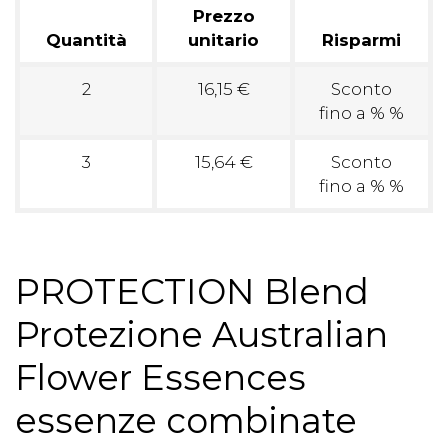
Prezzo
Quantità
unitario
Risparmi
2
16,15 €
Sconto
fino a % %
3
15,64 €
Sconto
fino a % %
PROTECTION Blend
Protezione Australian
Flower Essences
essenze combinate