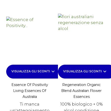
keyboard_arrow_down
keyboard_arrow_down
VISUALIZZA GLI SCONTI
VISUALIZZA GLI SCONTI
Essence Of Positivity
Regeneration Organic
Living Essences Of
Blend Australian Flower
Australia
Essences
Ti manca
100% biologico + 0%
un'atteggiamento
alcol condizione