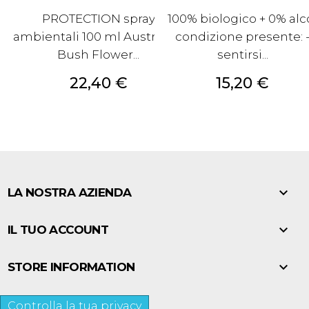
PROTECTION spray
100% biologico + 0% alc
ambientali 100 ml Australian
condizione presente: 
Bush Flower...
sentirsi...
Prezzo
Prezzo
22,40 €
15,20 €

LA NOSTRA AZIENDA

IL TUO ACCOUNT

STORE INFORMATION
Controlla la tua privacy