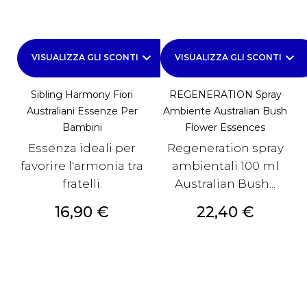
keyboard_arrow_down
keyboard_arrow_down
VISUALIZZA GLI SCONTI
VISUALIZZA GLI SCONTI
Sibling Harmony Fiori
REGENERATION Spray
Australiani Essenze Per
Ambiente Australian Bush
Bambini
Flower Essences
Essenza ideali per
Regeneration spray
favorire l'armonia tra
ambientali 100 ml
fratelli.
Australian Bush...
Prezzo
Prezzo
16,90 €
22,40 €