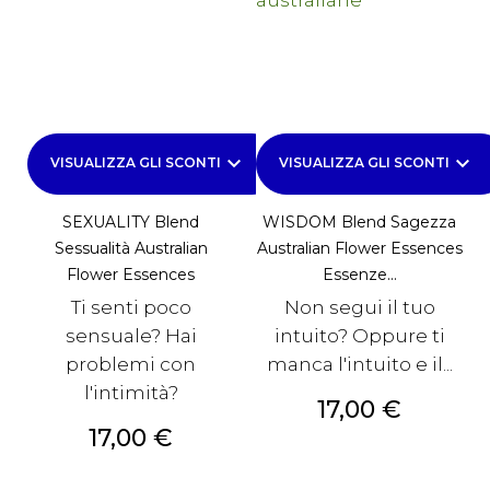
keyboard_arrow_down
keyboard_arrow_down
VISUALIZZA GLI SCONTI
VISUALIZZA GLI SCONTI
SEXUALITY Blend
WISDOM Blend Sagezza
Sessualità Australian
Australian Flower Essences
Flower Essences
Essenze...
Ti senti poco
Non segui il tuo
sensuale? Hai
intuito? Oppure ti
problemi con
manca l'intuito e il...
l'intimità?
Prezzo
17,00 €
Prezzo
17,00 €