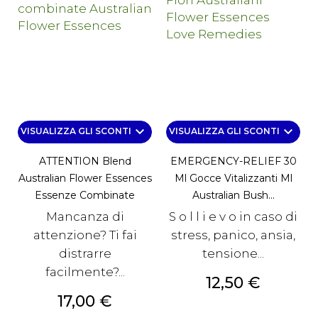
keyboard_arrow_down
keyboard_arrow_down
VISUALIZZA GLI SCONTI
VISUALIZZA GLI SCONTI
ATTENTION Blend
EMERGENCY-RELIEF 30
Australian Flower Essences
Ml Gocce Vitalizzanti Ml
Essenze Combinate
Australian Bush...
Mancanza di
S o l l i e v o in caso di
attenzione? Ti fai
stress, panico, ansia,
distrarre
tensione...
facilmente?...
Prezzo
12,50 €
Prezzo
17,00 €