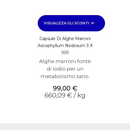
keyboard_arrow_down
VISUALIZZA GLI SCONTI
Capsule Di Alghe Marroni
Ascophyllum Nodosum 3 X
100
Alghe marroni fonte
di iodio per un
metabolismo sano.
Prezzo
99,00 €
660,09 € / kg