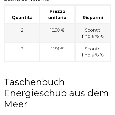
Prezzo
Quantità
unitario
Risparmi
2
12,30 €
Sconto
fino a % %
3
11,91 €
Sconto
fino a % %
Taschenbuch
Energieschub aus dem
Meer