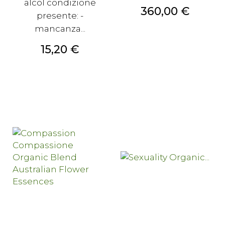
alcol condizione
Prezzo
360,00 €
presente: -
mancanza...
Prezzo
15,20 €