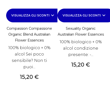
keyboard_arrow_down
keyboard_arrow_down
VISUALIZZA GLI SCONTI
VISUALIZZA GLI SCONTI
Compassion Compassione
Sexuality Organic
Organic Blend Australian
Australian Flower Essences
Flower Essences
100% biologico + 0%
100% biologico + 0%
alcol condizione
alcol Sei poco
presente: -...
sensibile? Non ti
Prezzo
15,20 €
puoi...
Prezzo
15,20 €