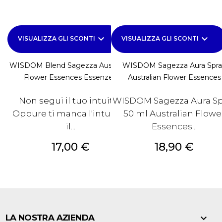
keyboard_arrow_down
keyboard_arrow_down
VISUALIZZA GLI SCONTI
VISUALIZZA GLI SCONTI
WISDOM Blend Sagezza Australian
WISDOM Sagezza Aura Spra
Flower Essences Essenze...
Australian Flower Essences
Non segui il tuo intuito?
WISDOM Sagezza Aura Sp
Oppure ti manca l'intuito e
50 ml Australian Flowe
il...
Essences...
Prezzo
Prezzo
17,00 €
18,90 €

LA NOSTRA AZIENDA