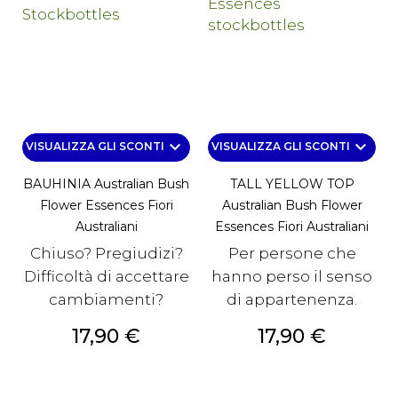
keyboard_arrow_down
keyboard_arrow_down
VISUALIZZA GLI SCONTI
VISUALIZZA GLI SCONTI
BAUHINIA Australian Bush
TALL YELLOW TOP
Flower Essences Fiori
Australian Bush Flower
Australiani
Essences Fiori Australiani
Chiuso? Pregiudizi?
Per persone che
Difficoltà di accettare
hanno perso il senso
cambiamenti?
di appartenenza.
Prezzo
Prezzo
17,90 €
17,90 €