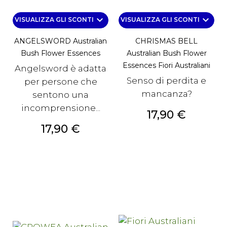
keyboard_arrow_down
keyboard_arrow_down
VISUALIZZA GLI SCONTI
VISUALIZZA GLI SCONTI
ANGELSWORD Australian
CHRISMAS BELL
Bush Flower Essences
Australian Bush Flower
Essences Fiori Australiani
Angelsword è adatta
Senso di perdita e
per persone che
mancanza?
sentono una
incomprensione...
Prezzo
17,90 €
Prezzo
17,90 €