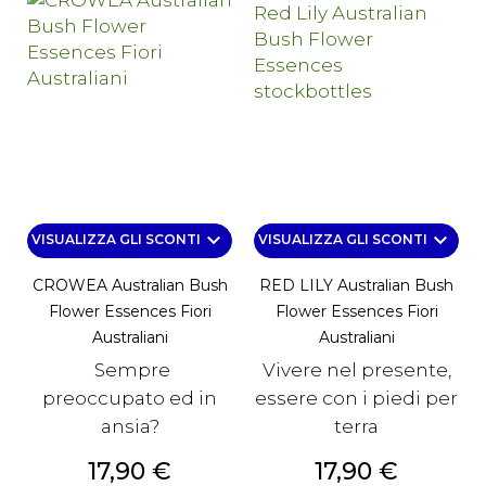
keyboard_arrow_down
keyboard_arrow_down
VISUALIZZA GLI SCONTI
VISUALIZZA GLI SCONTI
CROWEA Australian Bush
RED LILY Australian Bush
Flower Essences Fiori
Flower Essences Fiori
Australiani
Australiani
Sempre
Vivere nel presente,
preoccupato ed in
essere con i piedi per
ansia?
terra
Prezzo
Prezzo
17,90 €
17,90 €