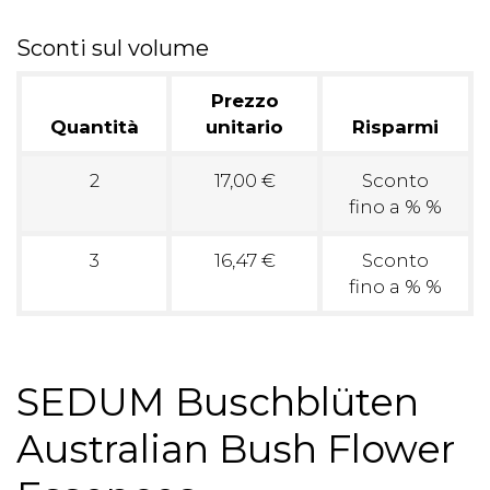
Sconti sul volume
Prezzo
Quantità
unitario
Risparmi
2
17,00 €
Sconto
fino a % %
3
16,47 €
Sconto
fino a % %
SEDUM Buschblüten
Australian Bush Flower