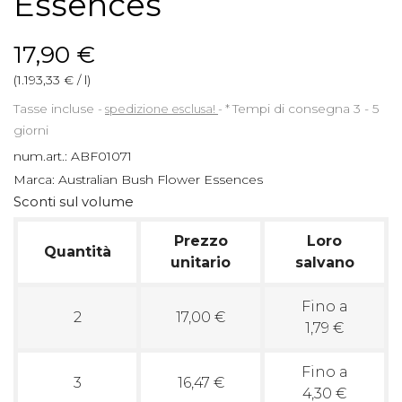
Essences
17,90 €
(1.193,33 € / l)
Tasse incluse
spedizione esclusa!
*
Tempi di consegna 3 - 5
giorni
num.art.:
ABF01071
Marca:
Australian Bush Flower Essences
Sconti sul volume
Prezzo
Loro
Quantità
unitario
salvano
Fino a
2
17,00 €
1,79 €
Fino a
3
16,47 €
4,30 €