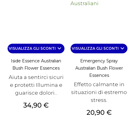
keyboard_arrow_down
keyboard_arrow_down
VISUALIZZA GLI SCONTI
VISUALIZZA GLI SCONTI
Iside Essence Australian
Emergency Spray
Bush Flower Essences
Australian Bush Flower
Essences
Aiuta a sentirci sicuri
Effetto calmante in
e protetti Illumina e
situazioni di estremo
guarisce dolori...
stress.
Prezzo
34,90 €
Prezzo
20,90 €