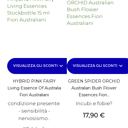
keyboard_arrow_down
keyboard_arrow_down
VISUALIZZA GLI SCONTI
VISUALIZZA GLI SCONTI
HYBRID PINK FAIRY
GREEN SPIDER ORCHID
Living Essence Of Australia
Australian Bush Flower
Fiori Australiani
Essences Fiori...
condizione presente:
Incubi e fobie?
- sensibilità -
Prezzo
17,90 €
nervosismo...