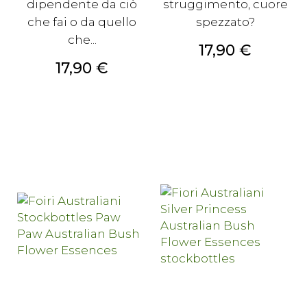
dipendente da ciò
struggimento, cuore
che fai o da quello
spezzato?
che...
Prezzo
17,90 €
Prezzo
17,90 €