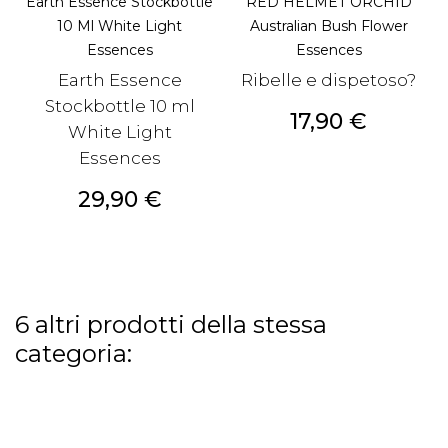
Earth Essence Stockbottle
RED HELMET ORCHID
10 Ml White Light
Australian Bush Flower
Essences
Essences
Earth Essence
Ribelle e dispetoso?
Stockbottle 10 ml
Prezzo
17,90 €
White Light
Essences
Prezzo
29,90 €
6 altri prodotti della stessa
categoria: