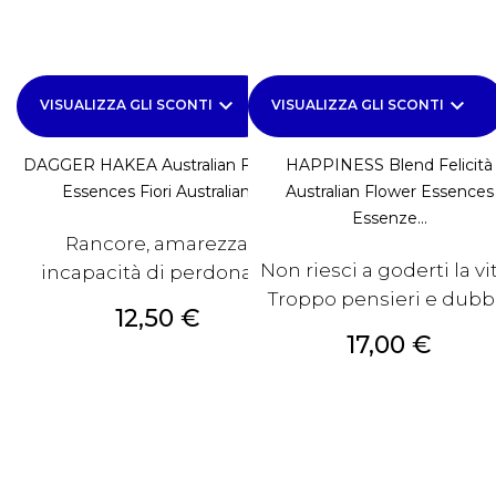
keyboard_arrow_down
keyboard_arrow_down
VISUALIZZA GLI SCONTI
VISUALIZZA GLI SCONTI
DAGGER HAKEA Australian Flower
HAPPINESS Blend Felicità
Essences Fiori Australiani
Australian Flower Essences
Essenze...
Rancore, amarezza,
Non riesci a goderti la vi
incapacità di perdonare.
Troppo pensieri e dubb
Prezzo
12,50 €
Prezzo
17,00 €