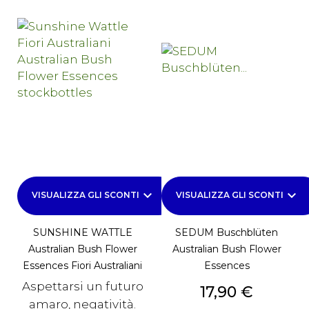
keyboard_arrow_down
keyboard_arrow_down
VISUALIZZA GLI SCONTI
VISUALIZZA GLI SCONTI
SUNSHINE WATTLE
SEDUM Buschblüten
Australian Bush Flower
Australian Bush Flower
Essences Fiori Australiani
Essences
Aspettarsi un futuro
Prezzo
17,90 €
amaro, negatività.