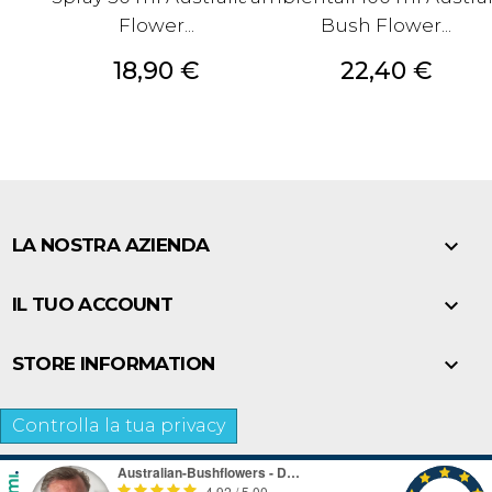
Flower...
Bush Flower...
Prezzo
Prezzo
18,90 €
22,40 €

LA NOSTRA AZIENDA

IL TUO ACCOUNT

STORE INFORMATION
Controlla la tua privacy