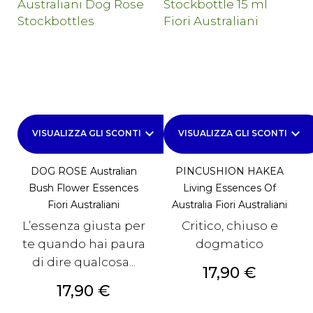
keyboard_arrow_down
keyboard_arrow_down
VISUALIZZA GLI SCONTI
VISUALIZZA GLI SCONTI
DOG ROSE Australian
PINCUSHION HAKEA
Bush Flower Essences
Living Essences Of
Fiori Australiani
Australia Fiori Australiani
L’essenza giusta per
Critico, chiuso e
te quando hai paura
dogmatico
di dire qualcosa...
Prezzo
17,90 €
Prezzo
17,90 €