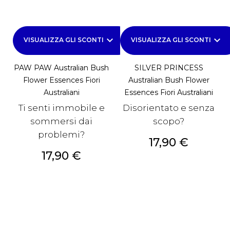
keyboard_arrow_down
keyboard_arrow_down
VISUALIZZA GLI SCONTI
VISUALIZZA GLI SCONTI
PAW PAW Australian Bush
SILVER PRINCESS
Flower Essences Fiori
Australian Bush Flower
Australiani
Essences Fiori Australiani
Ti senti immobile e
Disorientato e senza
sommersi dai
scopo?
problemi?
Prezzo
17,90 €
Prezzo
17,90 €