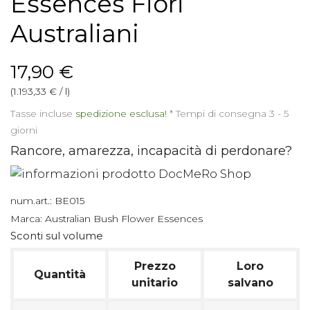
Essences Fiori
Australiani
17,90 €
(1.193,33 € / l)
Tasse incluse
spedizione esclusa!
*
Tempi di consegna 3 - 5
giorni
Rancore, amarezza, incapacità di perdonare?
num.art.:
BE015
Marca:
Australian Bush Flower Essences
Sconti sul volume
Prezzo
Loro
Quantità
unitario
salvano