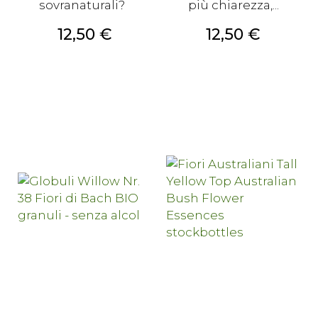
sovranaturali?
più chiarezza,...
Prezzo
Prezzo
12,50 €
12,50 €