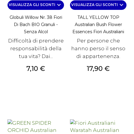
keyboard_arrow_down
keyboard_arrow_down
VISUALIZZA GLI SCONTI
VISUALIZZA GLI SCONTI
Globuli Willow Nr. 38 Fiori
TALL YELLOW TOP
Di Bach BIO Granuli -
Australian Bush Flower
Senza Alcol
Essences Fiori Australiani
Difficoltà di prendere
Per persone che
responsabilità della
hanno perso il senso
tua vita? Dai...
di appartenenza.
Prezzo
Prezzo
7,10 €
17,90 €