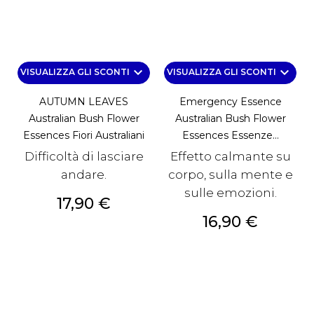
keyboard_arrow_down
keyboard_arrow_down
VISUALIZZA GLI SCONTI
VISUALIZZA GLI SCONTI
AUTUMN LEAVES
Emergency Essence
Australian Bush Flower
Australian Bush Flower
Essences Fiori Australiani
Essences Essenze...
Difficoltà di lasciare
Effetto calmante su
andare.
corpo, sulla mente e
sulle emozioni.
Prezzo
17,90 €
Prezzo
16,90 €