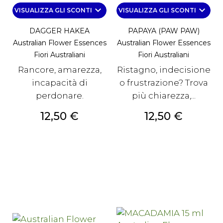
keyboard_arrow_down
keyboard_arrow_down
VISUALIZZA GLI SCONTI
VISUALIZZA GLI SCONTI
DAGGER HAKEA
PAPAYA (PAW PAW)
Australian Flower Essences
Australian Flower Essences
Fiori Australiani
Fiori Australiani
Rancore, amarezza,
Ristagno, indecisione
incapacità di
o frustrazione? Trova
perdonare.
più chiarezza,...
Prezzo
Prezzo
12,50 €
12,50 €