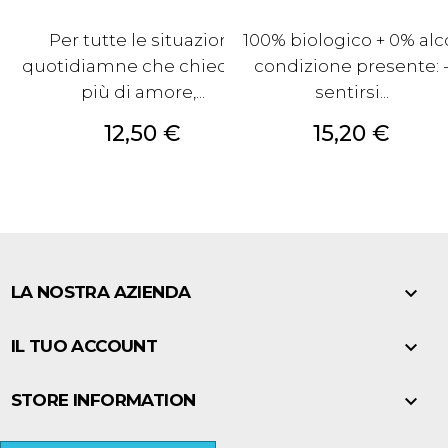
Per tutte le situazioni
100% biologico + 0% alc
quotidiamne che chiedono
condizione presente: 
più di amore,...
sentirsi...
Prezzo
Prezzo
12,50 €
15,20 €

LA NOSTRA AZIENDA

IL TUO ACCOUNT

STORE INFORMATION