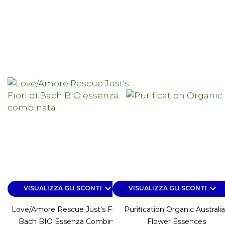
keyboard_arrow_down
keyboard_arrow_down
VISUALIZZA GLI SCONTI
VISUALIZZA GLI SCONTI
Love/Amore Rescue Just's Fiori Di
Purification Organic Australi
Bach BIO Essenza Combinata
Flower Essences