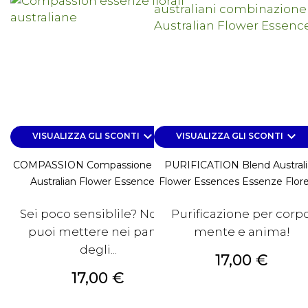
keyboard_arrow_down
keyboard_arrow_down
VISUALIZZA GLI SCONTI
VISUALIZZA GLI SCONTI
COMPASSION Compassione Blend
PURIFICATION Blend Austral
Australian Flower Essences...
Flower Essences Essenze Floreal
Sei poco sensiblile? Non ti
Purificazione per corpo
puoi mettere nei panni
mente e anima!
degli...
Prezzo
17,00 €
Prezzo
17,00 €