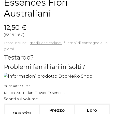
Essences Fiori
Australiani
12,50 €
(832,94 € /l)
Tasse incluse
spedizione esclusa!
*
Tempi di consegna 3 - 5
giorni
Testardo?
Problemi familliari irrisolti?
num.art.:
50103
Marca:
Australian Flower Essences
Sconti sul volume
Prezzo
Loro
Quantità