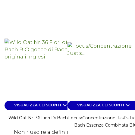
keyboard_arrow_down
keyboard_arrow_down
VISUALIZZA GLI SCONTI
VISUALIZZA GLI SCONTI
Wild Oat Nr. 36 Fiori Di Bach BIO
Focus/Concentrazione Just's Fio
Bach Essenza Combinata B
Non riuscire a definire