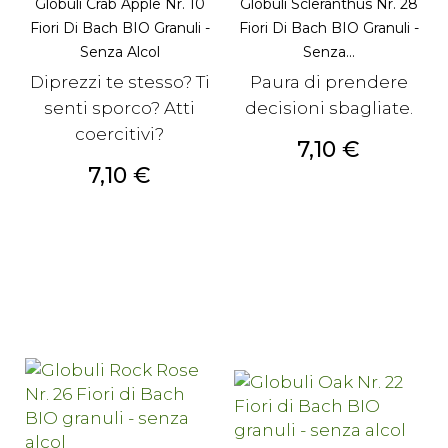
Globuli Crab Apple Nr. 10
Globuli Scleranthus Nr. 28
Fiori Di Bach BIO Granuli -
Fiori Di Bach BIO Granuli -
Senza Alcol
Senza...
Diprezzi te stesso? Ti
Paura di prendere
senti sporco? Atti
decisioni sbagliate.
coercitivi?
Prezzo
7,10 €
Prezzo
7,10 €