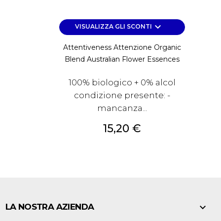
keyboard_arrow_down
VISUALIZZA GLI SCONTI
Attentiveness Attenzione Organic
Blend Australian Flower Essences
100% biologico + 0% alcol
condizione presente: -
mancanza...
Prezzo
15,20 €

LA NOSTRA AZIENDA