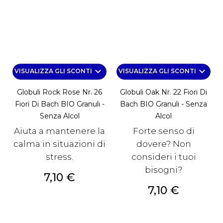
keyboard_arrow_down
keyboard_arrow_down
VISUALIZZA GLI SCONTI
VISUALIZZA GLI SCONTI
Globuli Rock Rose Nr. 26
Globuli Oak Nr. 22 Fiori Di
Fiori Di Bach BIO Granuli -
Bach BIO Granuli - Senza
Senza Alcol
Alcol
Aiuta a mantenere la
Forte senso di
calma in situazioni di
dovere? Non
stress.
consideri i tuoi
bisogni?
Prezzo
7,10 €
Prezzo
7,10 €