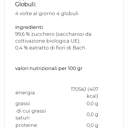
Globuli:
4 volte al giorno 4 globuli
ingredienti:
99,6 % zucchero (saccharosi da
coltivazione biologica UE),
0,4 % eatratto di fiori di Bach.
valori nutrizionali per 100 gr
1705kJ (407
energia:
kcal)
grassi:
0,0 g
di cui grassi
0,0 g
saturi
proteine
0,0 g