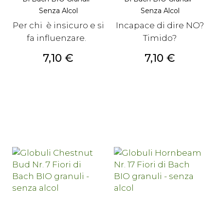
Senza Alcol
Senza Alcol
Per chi è insicuro e si
Incapace di dire NO?
fa influenzare.
Timido?
Prezzo
Prezzo
7,10 €
7,10 €