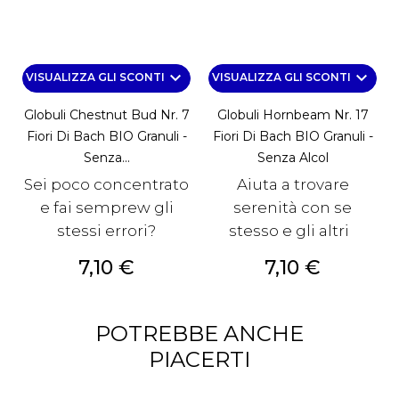
keyboard_arrow_down
keyboard_arrow_down
VISUALIZZA GLI SCONTI
VISUALIZZA GLI SCONTI
Globuli Chestnut Bud Nr. 7
Globuli Hornbeam Nr. 17
Fiori Di Bach BIO Granuli -
Fiori Di Bach BIO Granuli -
Senza...
Senza Alcol
Sei poco concentrato
Aiuta a trovare
e fai semprew gli
serenità con se
stessi errori?
stesso e gli altri
Prezzo
Prezzo
7,10 €
7,10 €
POTREBBE ANCHE
PIACERTI