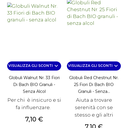
keyboard_arrow_down
keyboard_arrow_down
VISUALIZZA GLI SCONTI
VISUALIZZA GLI SCONTI
Globuli Walnut Nr. 33 Fiori
Globuli Red Chestnut Nr.
Di Bach BIO Granuli -
25 Fiori Di Bach BIO
Senza Alcol
Granuli - Senza...
Per chi è insicuro e si
Aiuta a trovare
fa influenzare.
serenità con se
stesso e gli altri
Prezzo
7,10 €
Prezzo
7,10 €