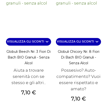
keyboard_arrow_down
keyboard_arrow_down
VISUALIZZA GLI SCONTI
VISUALIZZA GLI SCONTI
Globuli Beech Nr. 3 Fiori Di
Globuli Chicory Nr. 8 Fiori
Bach BIO Granuli - Senza
Di Bach BIO Granuli -
Alcol
Senza Alcol
Aiuta a trovare
Possesivo? Auto-
serenità con se
compatimento? Vuoi
stesso e gli altri...
essere rispettato e
amato?
Prezzo
7,10 €
Prezzo
7,10 €