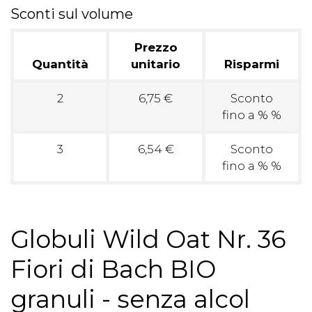
Sconti sul volume
Prezzo
Quantità
unitario
Risparmi
2
6,75 €
Sconto
fino a % %
3
6,54 €
Sconto
fino a % %
Globuli Wild Oat Nr. 36
Fiori di Bach BIO
granuli - senza alcol