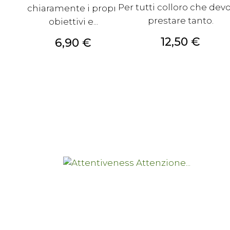
Per tutti colloro che dev
chiaramente i propri
prestare tanto.
obiettivi e...
Prezzo
12,50 €
Prezzo
6,90 €