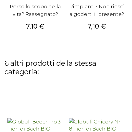
Perso lo scopo nella
Rimpianti? Non riesci
vita? Rassegnato?
a goderti il presente?
Prezzo
Prezzo
7,10 €
7,10 €
6 altri prodotti della stessa
categoria: