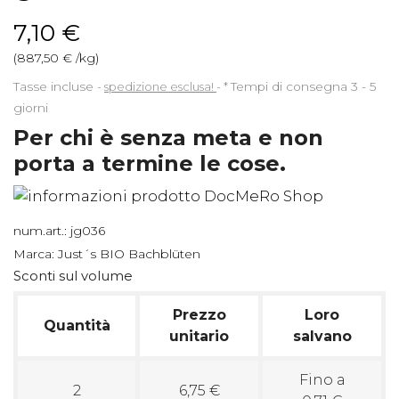
7,10 €
(887,50 € /kg)
Tasse incluse
spedizione esclusa!
*
Tempi di consegna 3 - 5
giorni
Per chi è senza meta e non
porta a termine le cose.
num.art.:
jg036
Marca:
Just´s BIO Bachblüten
Sconti sul volume
Prezzo
Loro
Quantità
unitario
salvano
Fino a
2
6,75 €